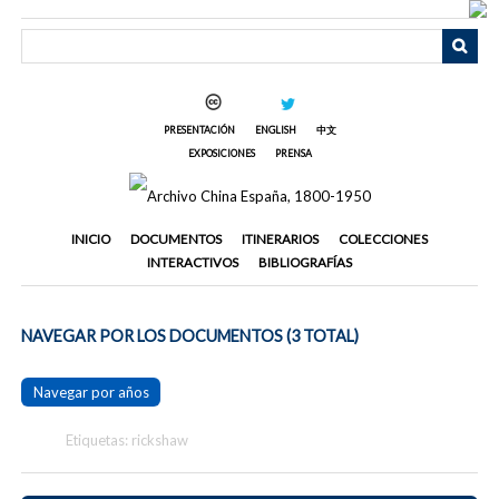
Saltar
al
contenido
principal
PRESENTACIÓN
ENGLISH
中文
EXPOSICIONES
PRENSA
INICIO
DOCUMENTOS
ITINERARIOS
COLECCIONES
INTERACTIVOS
BIBLIOGRAFÍAS
NAVEGAR POR LOS DOCUMENTOS (3 TOTAL)
Navegar por años
Etiquetas: rickshaw