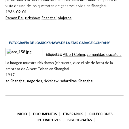
vista de uno de los que tratan de ganarse la vida en Shanghai.
1936-02-01
Ramon Pei
,
rickshaw
,
Shanghai
,
viajeros
FOTOGRAFÍA DE LOS RICKSHAWS DE LA STAR GARAGE COMPANY
Etiquetas:
Albert Cohen
,
comunidad española
La imagen muestra rickshaws (cincuenta, dice el pie de foto) de la
empresa de Albert Cohen en Shanghai.
1917
en Shanghai
,
negocios
,
rickshaw
,
sefarditas
,
Shanghai
INICIO
DOCUMENTOS
ITINERARIOS
COLECCIONES
INTERACTIVOS
BIBLIOGRAFÍAS