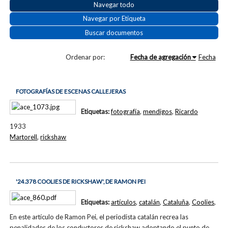
Navegar todo
Navegar por Etiqueta
Buscar documentos
Ordenar por:
Fecha de agregación
Fecha
FOTOGRAFÍAS DE ESCENAS CALLEJERAS
Etiquetas:
fotografía
,
mendigos
,
Ricardo
1933
Martorell
,
rickshaw
'24.378 COOLIES DE RICKSHAW', DE RAMON PEI
Etiquetas:
artículos
,
catalán
,
Cataluña
,
Coolies
,
En este artículo de Ramon Pei, el periodista catalán recrea las
penalidades de los conductores de rickshaw adoptando el punto de