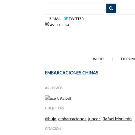
Saltar
al
contenido
E-MAIL
TWITTER
principal
AVISO LEGAL
INICIO
DOCUM
EMBARCACIONES CHINAS
ARCHIVOS
ETIQUETAS
dibujo
,
embarcaciones
,
juncos
,
Rafael Monleón
CITACIÓN