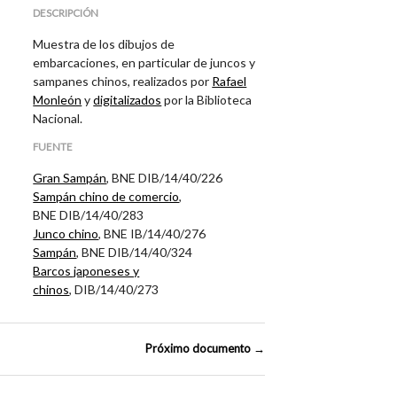
DESCRIPCIÓN
Muestra de los dibujos de
embarcaciones, en particular de juncos y
sampanes chinos, realizados por
Rafael
Monleón
y
digitalizados
por la Biblioteca
Nacional.
FUENTE
Gran Sampán
, BNE DIB/14/40/226
Sampán chino de comercio
,
BNE DIB/14/40/283
Junco chino
, BNE IB/14/40/276
Sampán
, BNE DIB/14/40/324
Barcos japoneses y
chinos
,
DIB/14/40/273
Próximo documento →