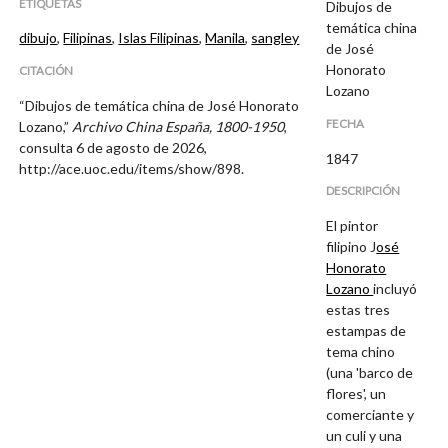
ETIQUETAS
Dibujos de
temática china
dibujo
,
Filipinas
,
Islas Filipinas
,
Manila
,
sangley
de José
Honorato
CITACIÓN
Lozano
“Dibujos de temática china de José Honorato
FECHA
Lozano,”
Archivo China España, 1800-1950
,
consulta 6 de agosto de 2026,
1847
http://ace.uoc.edu/items/show/898
.
DESCRIPCIÓN
El pintor
filipino J
osé
Honorato
Lozano
incluyó
estas tres
estampas de
tema chino
(una 'barco de
flores', un
comerciante y
un culi y una