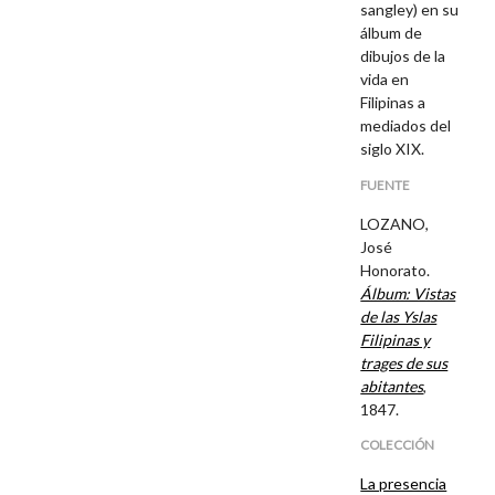
sangley) en su
álbum de
dibujos de la
vida en
Filipinas a
mediados del
siglo XIX.
FUENTE
LOZANO,
José
Honorato.
Álbum: Vistas
de las Yslas
Filipinas y
trages de sus
abitantes
,
1847.
COLECCIÓN
La presencia