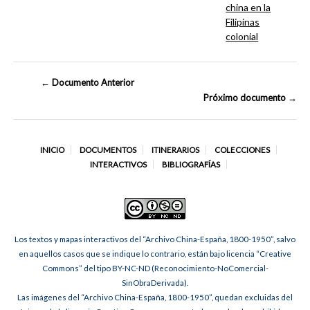
china en la
Filipinas
colonial
← Documento Anterior
Próximo documento →
INICIO
DOCUMENTOS
ITINERARIOS
COLECCIONES
INTERACTIVOS
BIBLIOGRAFÍAS
Los textos y mapas interactivos del “Archivo China-España, 1800-1950”, salvo
en aquellos casos que se indique lo contrario, están bajo licencia “Creative
Commons” del tipo BY-NC-ND (Reconocimiento-NoComercial-
SinObraDerivada).
Las imágenes del “Archivo China-España, 1800-1950”, quedan excluidas del