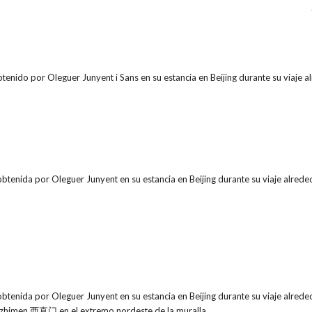
tenido por Oleguer Junyent i Sans en su estancia en Beijing durante su viaje
obtenida por Oleguer Junyent en su estancia en Beijing durante su viaje alr
obtenida por Oleguer Junyent en su estancia en Beijing durante su viaje alr
izhimen 西直门 en el extremo nordeste de la muralla.