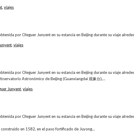
nt
,
viajes
obtenida por Oleguer Junyent en su estancia en Beijing durante su viaje alr
Junyent
,
viajes
obtenida por Oleguer Junyent en su estancia en Beijing durante su viaje alr
Observatorio Astronómico de Beijing (Guanxiangdai 观象台),…
guer Junyent
,
viajes
obtenida por Oleguer Junyent en su estancia en Beijing durante su viaje alr
construido en 1582, en el paso fortificado de Juyong…