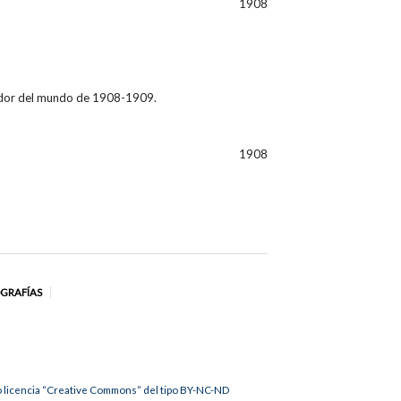
1908
ededor del mundo de 1908-1909.
1908
OGRAFÍAS
jo licencia “Creative Commons” del tipo BY-NC-ND