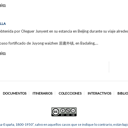
ajes
LLA
obtenida por Oleguer Junyent en su estancia en Beijing durante su viaje alr
el paso fortificado de Juyong waizhen 居庸外镇, en Badaling,…
ajes
DOCUMENTOS
ITINERARIOS
COLECCIONES
INTERACTIVOS
BIBLI
na-España, 1800-1950”, salvo en aquellos casos que se indique lo contrario, están ba