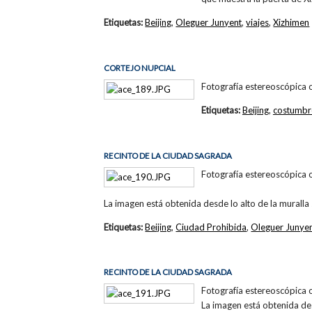
Etiquetas:
Beijing
,
Oleguer Junyent
,
viajes
,
Xizhimen
CORTEJO NUPCIAL
Fotografía estereoscópica 
Etiquetas:
Beijing
,
costumbr
RECINTO DE LA CIUDAD SAGRADA
Fotografía estereoscópica 
La imagen está obtenida desde lo alto de la muralla
Etiquetas:
Beijing
,
Ciudad Prohibida
,
Oleguer Junye
RECINTO DE LA CIUDAD SAGRADA
Fotografía estereoscópica 
La imagen está obtenida des