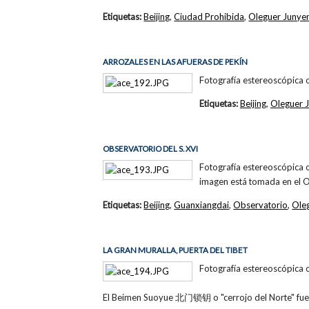
Etiquetas:
Beijing
,
Ciudad Prohibida
,
Oleguer Junye
ARROZALES EN LAS AFUERAS DE PEKÍN
Fotografía estereoscópica 
Etiquetas:
Beijing
,
Oleguer 
OBSERVATORIO DEL S. XVI
Fotografía estereoscópica 
imagen está tomada en el 
Etiquetas:
Beijing
,
Guanxiangdai
,
Observatorio
,
Ole
LA GRAN MURALLA, PUERTA DEL TIBET
Fotografía estereoscópica 
El Beimen Suoyue 北门锁钥 o "cerrojo del Norte" fue 