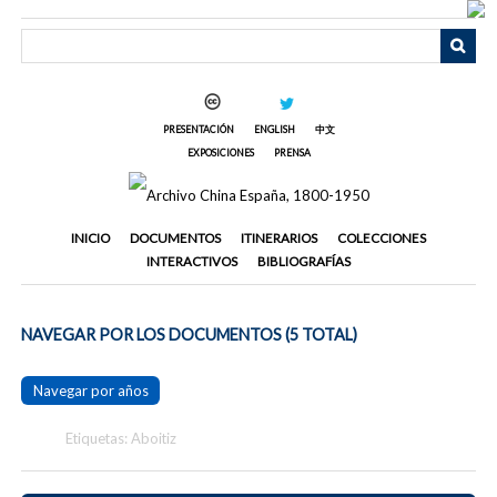
Saltar
al
contenido
principal
PRESENTACIÓN
ENGLISH
中文
EXPOSICIONES
PRENSA
INICIO
DOCUMENTOS
ITINERARIOS
COLECCIONES
INTERACTIVOS
BIBLIOGRAFÍAS
NAVEGAR POR LOS DOCUMENTOS (5 TOTAL)
Navegar por años
Etiquetas: Aboitiz