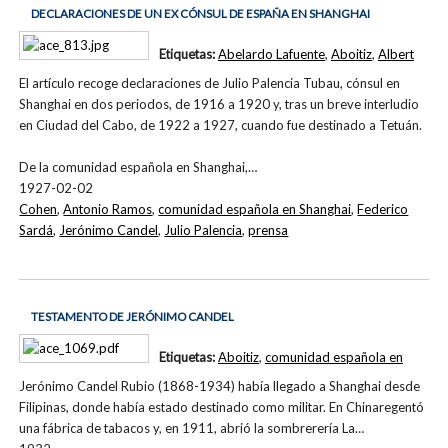
DECLARACIONES DE UN EX CÓNSUL DE ESPAÑA EN SHANGHAI
Etiquetas:
Abelardo Lafuente
,
Aboitiz
,
Albert
El artículo recoge declaraciones de Julio Palencia Tubau, cónsul en
Shanghai en dos periodos, de 1916 a 1920 y, tras un breve interludio
en Ciudad del Cabo, de 1922 a 1927, cuando fue destinado a Tetuán.
De la comunidad española en Shanghai,…
1927-02-02
Cohen
,
Antonio Ramos
,
comunidad española en Shanghai
,
Federico
Sardá
,
Jerónimo Candel
,
Julio Palencia
,
prensa
TESTAMENTO DE JERÓNIMO CANDEL
Etiquetas:
Aboitiz
,
comunidad española en
Jerónimo Candel Rubio (1868-1934) había llegado a Shanghai desde
Filipinas, donde había estado destinado como militar. En Chinaregentó
una fábrica de tabacos y, en 1911, abrió la sombrerería La…