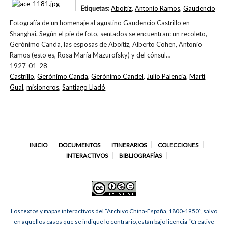
Etiquetas:
Aboitiz
,
Antonio Ramos
,
Gaudencio
Fotografía de un homenaje al agustino Gaudencio Castrillo en
Shanghai. Según el pie de foto, sentados se encuentran: un recoleto,
Gerónimo Canda, las esposas de Aboitiz, Alberto Cohen, Antonio
Ramos (esto es, Rosa María Mazurofsky) y del cónsul…
1927-01-28
Castrillo
,
Gerónimo Canda
,
Gerónimo Candel
,
Julio Palencia
,
Martí
Gual
,
misioneros
,
Santiago Lladó
INICIO
DOCUMENTOS
ITINERARIOS
COLECCIONES
INTERACTIVOS
BIBLIOGRAFÍAS
Los textos y mapas interactivos del “Archivo China-España, 1800-1950”, salvo
en aquellos casos que se indique lo contrario, están bajo licencia “Creative