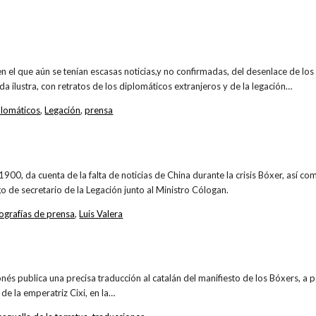
el que aún se tenían escasas noticias,y no confirmadas, del desenlace de los 
da ilustra, con retratos de los diplomáticos extranjeros y de la legación…
plomáticos
,
Legación
,
prensa
1900, da cuenta de la falta de noticias de China durante la crisis Bóxer, así co
o de secretario de la Legación junto al Ministro Cólogan.
tografías de prensa
,
Luis Valera
onés publica una precisa traducción al catalán del manifiesto de los Bóxers, a 
 de la emperatriz Cixi, en la…