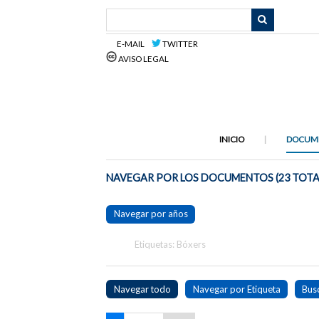
Saltar
al
contenido
E-MAIL
TWITTER
principal
AVISO LEGAL
INICIO
DOCUM
NAVEGAR POR LOS DOCUMENTOS (23 TOTA
Navegar por años
Etiquetas: Bóxers
Navegar todo
Navegar por Etiqueta
Bus