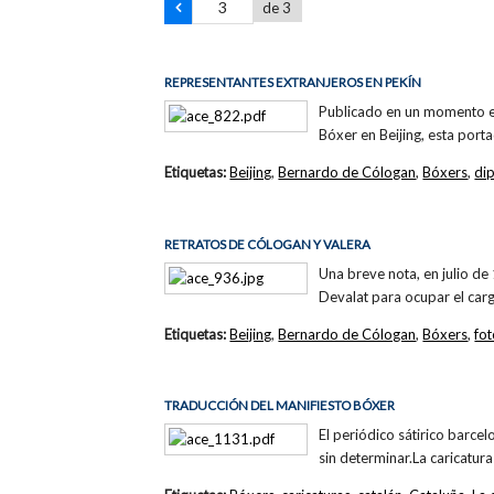
de 3
REPRESENTANTES EXTRANJEROS EN PEKÍN
Publicado en un momento en 
Bóxer en Beijing, esta porta
Etiquetas:
Beijing
,
Bernardo de Cólogan
,
Bóxers
,
di
RETRATOS DE CÓLOGAN Y VALERA
Una breve nota, en julio de 
Devalat para ocupar el carg
Etiquetas:
Beijing
,
Bernardo de Cólogan
,
Bóxers
,
fo
TRADUCCIÓN DEL MANIFIESTO BÓXER
El periódico sátirico barcel
sin determinar.La caricatura