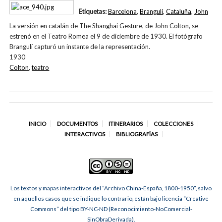
Etiquetas:
Barcelona
,
Brangulí
,
Cataluña
,
John
La versión en catalán de The Shanghai Gesture, de John Colton, se
estrenó en el Teatro Romea el 9 de diciembre de 1930. El fotógrafo
Brangulí capturó un instante de la representación.
1930
Colton
,
teatro
INICIO
DOCUMENTOS
ITINERARIOS
COLECCIONES
INTERACTIVOS
BIBLIOGRAFÍAS
Los textos y mapas interactivos del “Archivo China-España, 1800-1950”, salvo
en aquellos casos que se indique lo contrario, están bajo licencia “Creative
Commons” del tipo BY-NC-ND (Reconocimiento-NoComercial-
SinObraDerivada).