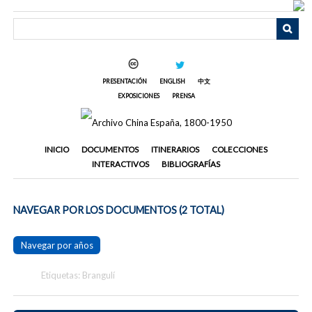
Saltar
al
contenido
principal
PRESENTACIÓN
ENGLISH
中文
EXPOSICIONES
PRENSA
INICIO
DOCUMENTOS
ITINERARIOS
COLECCIONES
INTERACTIVOS
BIBLIOGRAFÍAS
NAVEGAR POR LOS DOCUMENTOS (2 TOTAL)
Navegar por años
Etiquetas: Brangulí