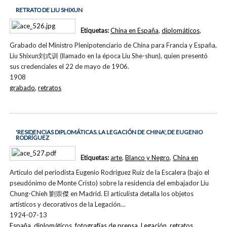
RETRATO DE LIU SHIXUN
Etiquetas:
China en España
,
diplomáticos
,
Grabado del Ministro Plenipotenciario de China para Francia y España,
Liu Shixun刘式训 (llamado en la época Liu She-shun), quien presentó
sus credenciales el 22 de mayo de 1906.
1908
grabado
,
retratos
'RESIDENCIAS DIPLOMÁTICAS. LA LEGACIÓN DE CHINA', DE EUGENIO
RODRÍGUEZ
Etiquetas:
arte
,
Blanco y Negro
,
China en
Artículo del periodista Eugenio Rodríguez Ruiz de la Escalera (bajo el
pseudónimo de Monte Cristo) sobre la residencia del embajador Liu
Chung-Chieh 劉崇傑 en Madrid. El articulista detalla los objetos
artísticos y decorativos de la Legación…
1924-07-13
España
,
diplomáticos
,
fotografías de prensa
,
Legación
,
retratos