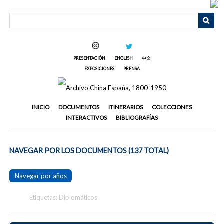
Saltar
al
contenido
principal
PRESENTACIÓN
ENGLISH
中文
EXPOSICIONES
PRENSA
INICIO
DOCUMENTOS
ITINERARIOS
COLECCIONES
INTERACTIVOS
BIBLIOGRAFÍAS
NAVEGAR POR LOS DOCUMENTOS (137 TOTAL)
Navegar por años
Etiquetas: Diplomáticos