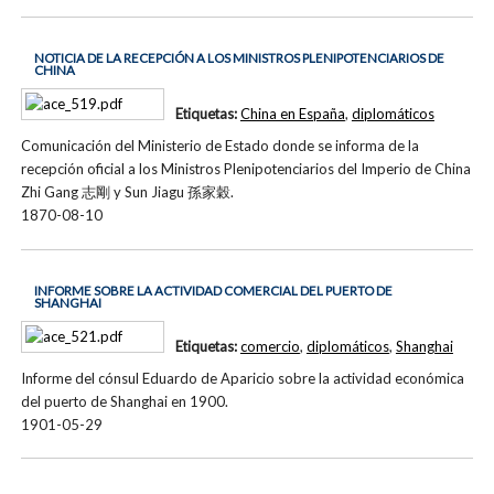
NOTICIA DE LA RECEPCIÓN A LOS MINISTROS PLENIPOTENCIARIOS DE
CHINA
Etiquetas:
China en España
,
diplomáticos
Comunicación del Ministerio de Estado donde se informa de la
recepción oficial a los Ministros Plenipotenciarios del Imperio de China
Zhi Gang 志剛 y Sun Jiagu 孫家穀.
1870-08-10
INFORME SOBRE LA ACTIVIDAD COMERCIAL DEL PUERTO DE
SHANGHAI
Etiquetas:
comercio
,
diplomáticos
,
Shanghai
Informe del cónsul Eduardo de Aparicio sobre la actividad económica
del puerto de Shanghai en 1900.
1901-05-29