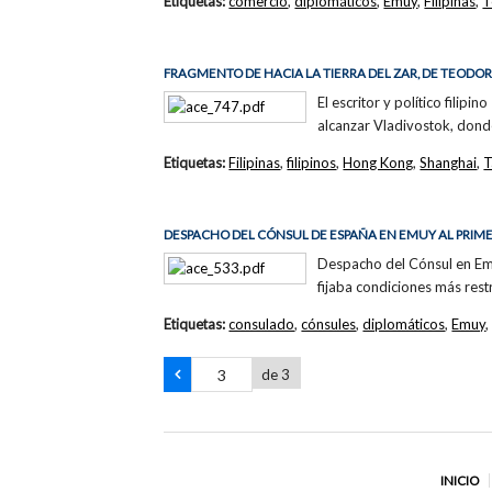
Etiquetas:
comercio
,
diplomáticos
,
Emuy
,
Filipinas
,
T
FRAGMENTO DE HACIA LA TIERRA DEL ZAR, DE TEODO
El escritor y político fili
alcanzar Vladivostok, dond
Etiquetas:
Filipinas
,
filipinos
,
Hong Kong
,
Shanghai
,
T
DESPACHO DEL CÓNSUL DE ESPAÑA EN EMUY AL PRIMER 
Despacho del Cónsul en Emuy
fijaba condiciones más restr
Etiquetas:
consulado
,
cónsules
,
diplomáticos
,
Emuy
de 3
INICIO