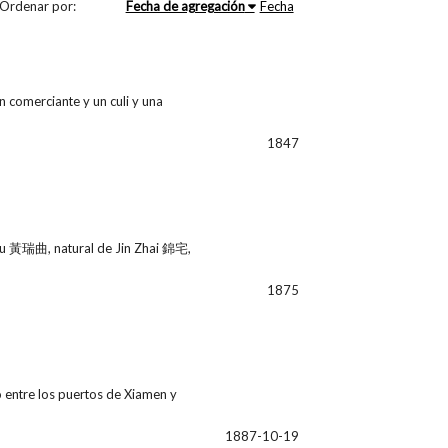
Ordenar por:
Fecha de agregación
Fecha
n comerciante y un culi y una
1847
qu 黃瑞曲, natural de Jin Zhai 錦宅,
1875
 entre los puertos de Xiamen y
1887-10-19