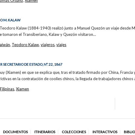
omás Ortuño
,
Xiamen
RO M. KALAW
pino Teodoro Kalaw (1884-1940) realizó junto a Manuel Quezón un viaje desde 
e tomaron el Transiberiano, Kalaw y Quezón visitaron…
aiwán
,
Teodoro Kalaw
,
viajeros
,
viajes
SECRETARIO DE ESTADO, Nº. 22, 1867
 (Xiamen) en que se explica que, tras el tratado firmado por China, Francia 
ictivas en la contratación de coolies chinos, la llegada de trabajadores chinos 
,
Filipinas
,
Xiamen
DOCUMENTOS
ITINERARIOS
COLECCIONES
INTERACTIVOS
BIBLI