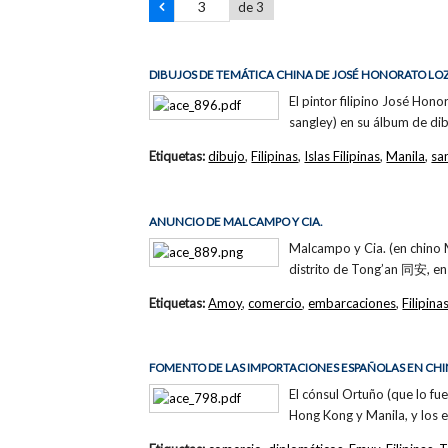
de 3
DIBUJOS DE TEMÁTICA CHINA DE JOSÉ HONORATO L
El pintor filipino José Hono
sangley) en su álbum de dibu
Etiquetas:
dibujo
,
Filipinas
,
Islas Filipinas
,
Manila
,
sa
ANUNCIO DE MALCAMPO Y CIA.
Malcampo y Cia. (en chino
distrito de Tong’an 同安, en
Etiquetas:
Amoy
,
comercio
,
embarcaciones
,
Filipina
FOMENTO DE LAS IMPORTACIONES ESPAÑOLAS EN CH
El cónsul Ortuño (que lo f
Hong Kong y Manila, y los 