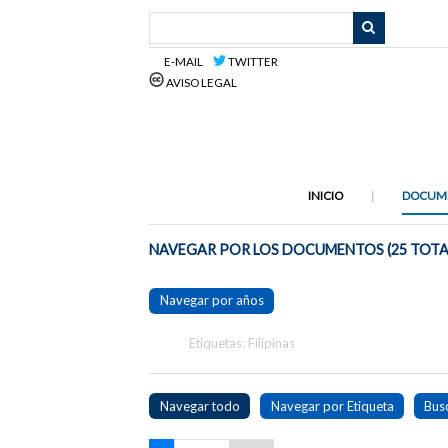
Saltar
al
contenido
E-MAIL
TWITTER
principal
AVISO LEGAL
INICIO
DOCUM
NAVEGAR POR LOS DOCUMENTOS (25 TOTA
Navegar por años
Etiquetas: Filipinas
Navegar todo
Navegar por Etiqueta
Bus