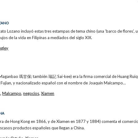
OZANO
rato Lozano incluyó estas tres estampas de tema chino (una 'barco de flores', u
jos de la vida en Filipinas a mediados del siglo XIX.
ngley
 Maganbao 瑪甘保; también 瑞記 Sai-kee) era la firma comercial de Huang Rui
 Fujian, y nacionalizado español con el nombre de Joaquín Malcampo…
s
,
Malcampo
,
negocios
,
Xiamen
INA
uera de Hong Kong en 1866, y de Xiamen en 1877 y 1884) comenta el comercio
escasos productos españoles que llegan a China.