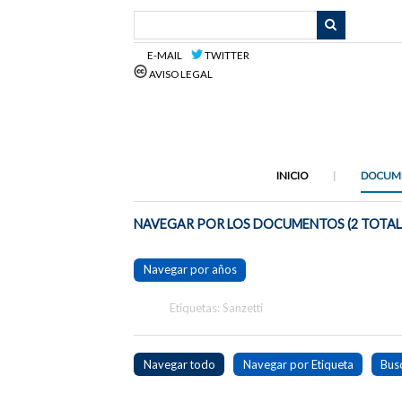
Saltar
al
contenido
E-MAIL
TWITTER
principal
AVISO LEGAL
INICIO
DOCUM
NAVEGAR POR LOS DOCUMENTOS (2 TOTAL
Navegar por años
Etiquetas: Sanzetti
Navegar todo
Navegar por Etiqueta
Bus