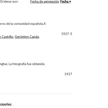
Ordenar por:
Fecha de agregación
Fecha
embros de la comunidad española.A
1927-3
 Castrillo
,
Gerónimo Canda
,
ghai. La fotografía fue obtenida
1927
OGRAFÍAS