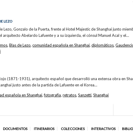
DE LEZO
 de Lezo, Gonzalo de la Puerta, frente al Hotel Majestic de Shanghai junto mi
el arquitecto Abelardo Lafuente y a su izquierda, el cónsul Manuel Acal y el…
amos
,
Blas de Lezo
,
comunidad española en Shanghai
,
diplomáticos
,
Gaudencio
i
ojo (1871-1931), arquitecto español que desarrolló una extensa obra en Shan
hanghai justo antes de la partida de Lafuente en el Korea…
ad española en Shanghai
,
fotografía
,
retratos
,
Sanzetti
,
Shanghai
DOCUMENTOS
ITINERARIOS
COLECCIONES
INTERACTIVOS
BIBLI