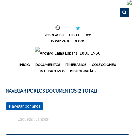
Saltar
al
contenido
principal
PRESENTACIÓN
ENGLISH
中文
EXPOSICIONES
PRENSA
INICIO
DOCUMENTOS
ITINERARIOS
COLECCIONES
INTERACTIVOS
BIBLIOGRAFÍAS
NAVEGAR POR LOS DOCUMENTOS (2 TOTAL)
Navegar por años
Etiquetas: Sanzetti