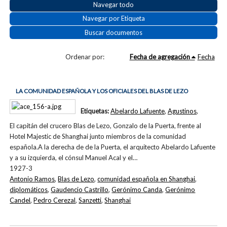
Navegar todo
Navegar por Etiqueta
Buscar documentos
Ordenar por:
Fecha de agregación
Fecha
LA COMUNIDAD ESPAÑOLA Y LOS OFICIALES DEL BLAS DE LEZO
Etiquetas:
Abelardo Lafuente
,
Agustinos
,
El capitán del crucero Blas de Lezo, Gonzalo de la Puerta, frente al
Hotel Majestic de Shanghai junto miembros de la comunidad
española.A la derecha de de la Puerta, el arquitecto Abelardo Lafuente
y a su izquierda, el cónsul Manuel Acal y el…
1927-3
Antonio Ramos
,
Blas de Lezo
,
comunidad española en Shanghai
,
diplomáticos
,
Gaudencio Castrillo
,
Gerónimo Canda
,
Gerónimo
Candel
,
Pedro Cerezal
,
Sanzetti
,
Shanghai