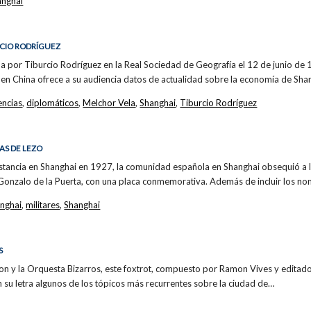
anghai
URCIO RODRÍGUEZ
a por Tiburcio Rodríguez en la Real Sociedad de Geografía el 12 de junio de 
 en China ofrece a su audiencia datos de actualidad sobre la economía de Sha
encias
,
diplomáticos
,
Melchor Vela
,
Shanghai
,
Tiburcio Rodríguez
AS DE LEZO
tancia en Shanghai en 1927, la comunidad española en Shanghai obsequió a la 
Gonzalo de la Puerta, con una placa conmemorativa. Además de incluir los n
nghai
,
militares
,
Shanghai
S
ron y la Orquesta Bizarros, este foxtrot, compuesto por Ramon Vives y editad
 su letra algunos de los tópicos más recurrentes sobre la ciudad de…