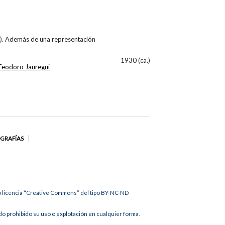
da). Además de una representación
1930 (ca.)
Teodoro Jauregui
OGRAFÍAS
jo licencia “Creative Commons” del tipo BY-NC-ND
 prohibido su uso o explotación en cualquier forma.