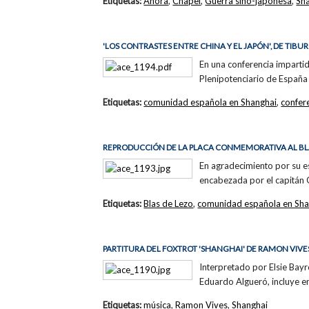
Etiquetas:
Ahora
,
Chapei
,
Guerra sino-japonesa
,
Sh
'LOS CONTRASTES ENTRE CHINA Y EL JAPÓN', DE TIB
En una conferencia impartid
Plenipotenciario de España
Etiquetas:
comunidad española en Shanghai
,
confer
REPRODUCCIÓN DE LA PLACA CONMEMORATIVA AL BL
En agradecimiento por su es
encabezada por el capitán 
Etiquetas:
Blas de Lezo
,
comunidad española en Sha
PARTITURA DEL FOXTROT 'SHANGHAI' DE RAMON VIVE
Interpretado por Elsie Bay
Eduardo Algueró, incluye en
Etiquetas:
música
,
Ramon Vives
,
Shanghai