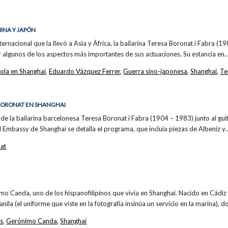
HINA Y JAPÓN
ternacional que la llevó a Asia y África, la bailarina Teresa Boronat i Fabra (
r algunos de los aspectos más importantes de sus actuaciones. Su estancia en
ola en Shanghai
,
Eduardo Vázquez Ferrer
,
Guerra sino-japonesa
,
Shanghai
,
Te
 BORONAT EN SHANGHAI
n de la bailarina barcelonesa Teresa Boronat i Fabra (1904 – 1983) junto al gui
el Embassy de Shanghai se detalla el programa, que incluía piezas de Albeniz y
at
o Canda, uno de los hispanofilipinos que vivía en Shanghai. Nacido en Cádiz 
ila (el uniforme que viste en la fotografía insinúa un servicio en la marina), 
as
,
Gerónimo Canda
,
Shanghai