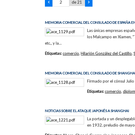
de 21
MEMORIA COMERCIAL DEL CONSULADO DE ESPAÑA EN
Las únicas empresas españo
los Malcampo en Xiamen, "Te
etc., y la…
Etiquetas:
comercio
,
Hilarión González del Castillo
,
MEMORIA COMERCIAL DEL CONSULADO DE SHANGHAI
Firmado por el cónsul Julio
Etiquetas:
comercio
,
diplom
NOTICIAS SOBRE EL ATAQUE JAPONÉS A SHANGHAI
La portada y un desplegable
en 1932, preludio de mayor