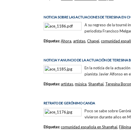
NOTICIA SOBRE LAS ACTUACIONES DE TERESINA EN C
A su regreso de la tourné in
periodista Francisco Melga
Etiquetas:
Ahora
,
artistas
,
Chapei
,
comunidad españ
NOTICIA Y ANUNCIO DE LA ACTUACIÓN DE TERESINA
En la noticia de la actuació
pianista Javier Alfonso en 
Etiquetas:
artistas
,
música
,
Shanghai
,
Teresina Boron
RETRATO DE GERÓNIMO CANDA
Poco se sabe sobre Gerónim
vivieron durante años en Man
Etiquetas:
comunidad española en Shanghai
,
Filipin