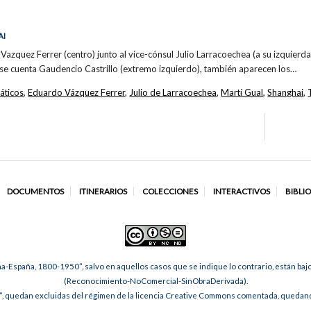
AI
Vazquez Ferrer (centro) junto al vice-cónsul Julio Larracoechea (a su izquier
e se cuenta Gaudencio Castrillo (extremo izquierdo), también aparecen los…
áticos
,
Eduardo Vázquez Ferrer
,
Julio de Larracoechea
,
Martí Gual
,
Shanghai
,
DOCUMENTOS
ITINERARIOS
COLECCIONES
INTERACTIVOS
BIBLI
na-España, 1800-1950”, salvo en aquellos casos que se indique lo contrario, están ba
(Reconocimiento-NoComercial-SinObraDerivada).
, quedan excluidas del régimen de la licencia Creative Commons comentada, quedando