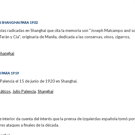
 SHANGHAI PARA 1902
las radicadas en Shanghai que cita la memoria son "Joseph Malcampo and son
rán y Cia", originaria de Manila, dedicada a las conservas, vinos, cigarros,
Shanghai
 PARA 1919
 Palencia el 15 de junio de 1920 en Shanghai.
áticos
,
Julio Palencia
,
Shanghai
 interior da cuenta del interés que la prensa de izquierdas española tomó po
es ataques a finales de la década.