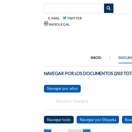
Saltar
al
contenido
E-MAIL
TWITTER
principal
AVISO LEGAL
INICIO
DOCUM
NAVEGAR POR LOS DOCUMENTOS (203 TOT
Navegar por años
Etiquetas: Shanghai
Navegar todo
Navegar por Etiqueta
Bus