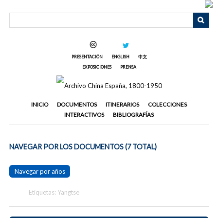
Saltar
al
contenido
principal
PRESENTACIÓN
ENGLISH
中文
EXPOSICIONES
PRENSA
INICIO
DOCUMENTOS
ITINERARIOS
COLECCIONES
INTERACTIVOS
BIBLIOGRAFÍAS
NAVEGAR POR LOS DOCUMENTOS (7 TOTAL)
Navegar por años
Etiquetas: Yangtse