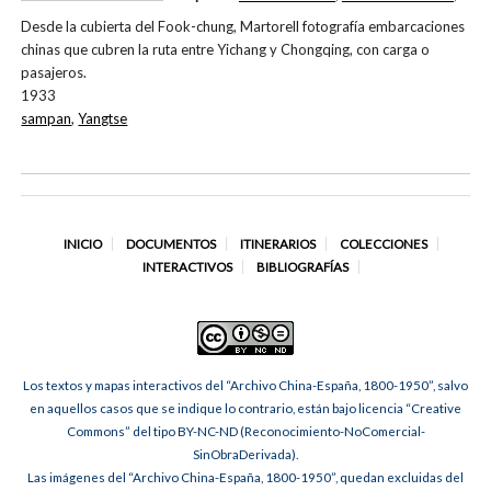
Desde la cubierta del Fook-chung, Martorell fotografía embarcaciones
chinas que cubren la ruta entre Yichang y Chongqing, con carga o
pasajeros.
1933
sampan
,
Yangtse
INICIO
DOCUMENTOS
ITINERARIOS
COLECCIONES
INTERACTIVOS
BIBLIOGRAFÍAS
Los textos y mapas interactivos del “Archivo China-España, 1800-1950”, salvo
en aquellos casos que se indique lo contrario, están bajo licencia “Creative
Commons” del tipo BY-NC-ND (Reconocimiento-NoComercial-
SinObraDerivada).
Las imágenes del “Archivo China-España, 1800-1950”, quedan excluidas del