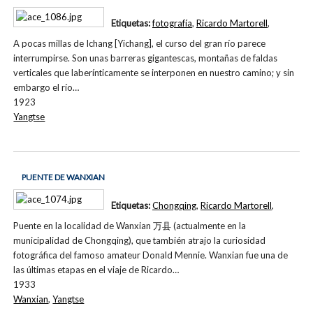
Etiquetas:
fotografía
,
Ricardo Martorell
,
A pocas millas de Ichang [Yichang], el curso del gran río parece
interrumpirse. Son unas barreras gigantescas, montañas de faldas
verticales que laberínticamente se interponen en nuestro camino; y sin
embargo el río…
1923
Yangtse
PUENTE DE WANXIAN
Etiquetas:
Chongqing
,
Ricardo Martorell
,
Puente en la localidad de Wanxian 万县 (actualmente en la
municipalidad de Chongqing), que también atrajo la curiosidad
fotográfica del famoso amateur Donald Mennie. Wanxian fue una de
las últimas etapas en el viaje de Ricardo…
1933
Wanxian
,
Yangtse