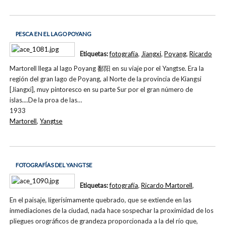
PESCA EN EL LAGO POYANG
Etiquetas:
fotografía
,
Jiangxi
,
Poyang
,
Ricardo
Martorell llega al lago Poyang 鄱阳 en su viaje por el Yangtse. Era la
región del gran lago de Poyang, al Norte de la provincia de Kiangsi
[Jiangxi], muy pintoresco en su parte Sur por el gran número de
islas....De la proa de las…
1933
Martorell
,
Yangtse
FOTOGRAFÍAS DEL YANGTSE
Etiquetas:
fotografía
,
Ricardo Martorell
,
En el paisaje, ligerísimamente quebrado, que se extiende en las
inmediaciones de la ciudad, nada hace sospechar la proximidad de los
pliegues orográficos de grandeza proporcionada a la del río que,