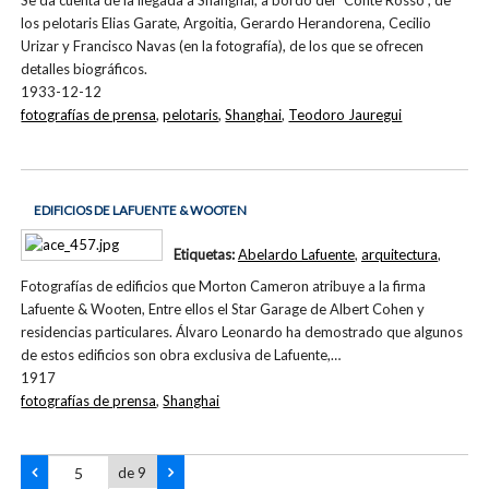
Se da cuenta de la llegada a Shanghai, a bordo del "Conte Rosso", de
los pelotaris Elias Garate, Argoitia, Gerardo Herandorena, Cecilio
Urizar y Francisco Navas (en la fotografía), de los que se ofrecen
detalles biográficos.
1933-12-12
fotografías de prensa
,
pelotaris
,
Shanghai
,
Teodoro Jauregui
EDIFICIOS DE LAFUENTE & WOOTEN
Etiquetas:
Abelardo Lafuente
,
arquitectura
,
Fotografías de edificios que Morton Cameron atribuye a la firma
Lafuente & Wooten, Entre ellos el Star Garage de Albert Cohen y
residencias particulares. Álvaro Leonardo ha demostrado que algunos
de estos edificios son obra exclusiva de Lafuente,…
1917
fotografías de prensa
,
Shanghai
de 9