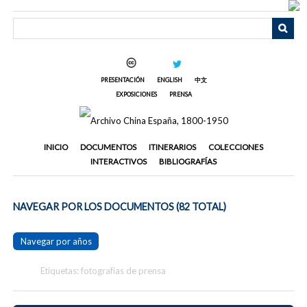
Saltar
al
contenido
principal
PRESENTACIÓN
ENGLISH
中文
EXPOSICIONES
PRENSA
INICIO
DOCUMENTOS
ITINERARIOS
COLECCIONES
INTERACTIVOS
BIBLIOGRAFÍAS
NAVEGAR POR LOS DOCUMENTOS (82 TOTAL)
Navegar por años
Etiquetas: fotografías de prensa