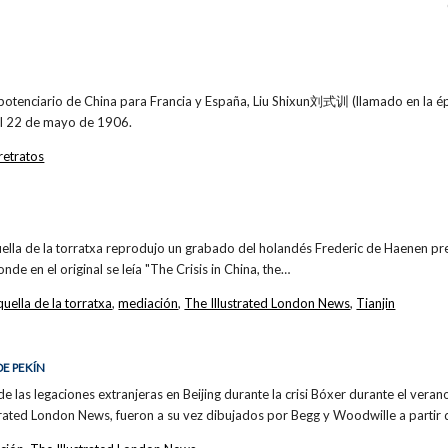
potenciario de China para Francia y España, Liu Shixun刘式训 (llamado en la ép
el 22 de mayo de 1906.
retratos
quella de la torratxa reprodujo un grabado del holandés Frederic de Haenen p
de en el original se leía "The Crisis in China, the…
quella de la torratxa
,
mediación
,
The Illustrated London News
,
Tianjin
DE PEKÍN
 de las legaciones extranjeras en Beijing durante la crisi Bóxer durante el ver
trated London News, fueron a su vez dibujados por Begg y Woodwille a partir