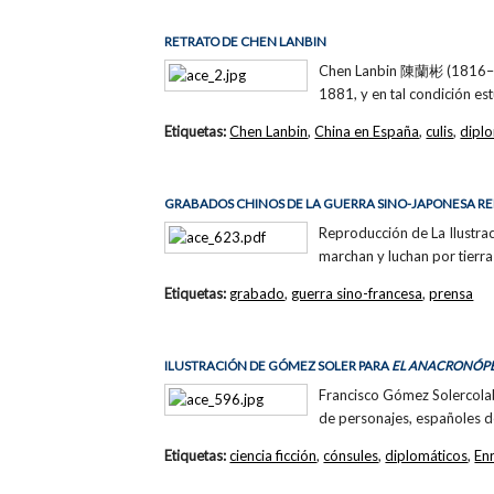
RETRATO DE CHEN LANBIN
Chen Lanbin 陳蘭彬 (1816–189
1881, y en tal condición est
Etiquetas:
Chen Lanbin
,
China en España
,
culis
,
dipl
GRABADOS CHINOS DE LA GUERRA SINO-JAPONESA RE
Reproducción de La Ilustra
marchan y luchan por tierra
Etiquetas:
grabado
,
guerra sino-francesa
,
prensa
ILUSTRACIÓN DE GÓMEZ SOLER PARA
EL ANACRONÓP
Francisco Gómez Solercolab
de personajes, españoles d
Etiquetas:
ciencia ficción
,
cónsules
,
diplomáticos
,
En