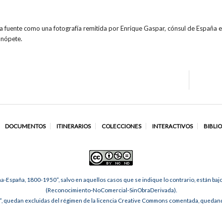
la fuente como una fotografía remitida por Enrique Gaspar, cónsul de España 
onópete.
DOCUMENTOS
ITINERARIOS
COLECCIONES
INTERACTIVOS
BIBLI
na-España, 1800-1950”, salvo en aquellos casos que se indique lo contrario, están ba
(Reconocimiento-NoComercial-SinObraDerivada).
, quedan excluidas del régimen de la licencia Creative Commons comentada, quedando