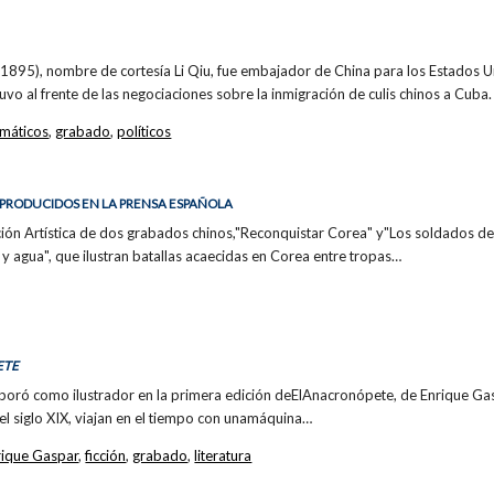
5), nombre de cortesía Li Qiu, fue embajador de China para los Estados U
uvo al frente de las negociaciones sobre la inmigración de culis chinos a Cuba.
omáticos
,
grabado
,
políticos
PRODUCIDOS EN LA PRENSA ESPAÑOLA
ción Artística de dos grabados chinos,"Reconquistar Corea" y"Los soldados 
 y agua", que ilustran batallas acaecidas en Corea entre tropas…
ETE
oró como ilustrador en la primera edición deElAnacronópete, de Enrique Gasp
el siglo XIX, viajan en el tiempo con unamáquina…
rique Gaspar
,
ficción
,
grabado
,
literatura