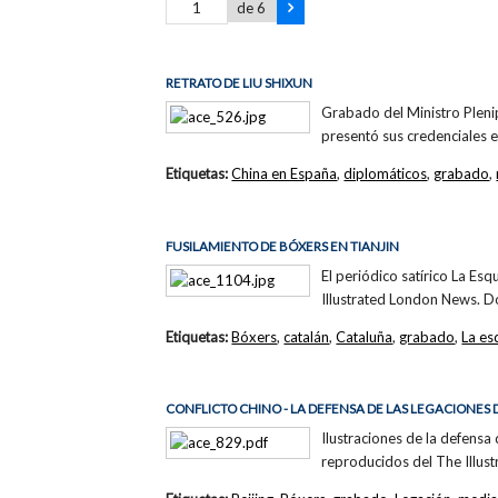
de 6
RETRATO DE LIU SHIXUN
Grabado del Ministro Pleni
presentó sus credenciales 
Etiquetas:
China en España
,
diplomáticos
,
grabado
,
FUSILAMIENTO DE BÓXERS EN TIANJIN
El periódico satírico La Es
Illustrated London News. Don
Etiquetas:
Bóxers
,
catalán
,
Cataluña
,
grabado
,
La es
CONFLICTO CHINO - LA DEFENSA DE LAS LEGACIONES 
Ilustraciones de la defensa
reproducidos del The Illus