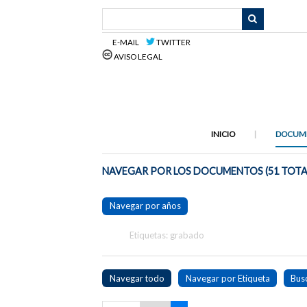
Saltar
al
contenido
E-MAIL
TWITTER
principal
AVISO LEGAL
INICIO
DOCUM
NAVEGAR POR LOS DOCUMENTOS (51 TOTA
Navegar por años
Etiquetas: grabado
Navegar todo
Navegar por Etiqueta
Bus