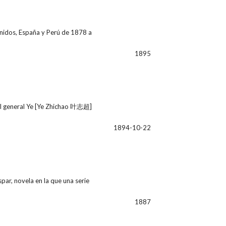
nidos, España y Perú de 1878 a
1895
del general Ye [Ye Zhichao 叶志超]
1894-10-22
ar, novela en la que una serie
1887