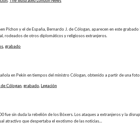
ción
,
The Illustrated London News
hen Pichon y el de España, Bernardo J. de Cólogan, aparecen en este grabado
al, rodeados de otros diplomáticos y religiosos extranjeros.
os
,
grabado
ñola en Pekín en tiempos del ministro Cólogan, obtenido a partir de una fotog
 de Cólogan
,
grabado
,
Legación
00 fue sin duda la rebelión de los Bóxers. Los ataques a extranjeros y la disr
ual atractivo que despertaba el exotismo de las noticias…