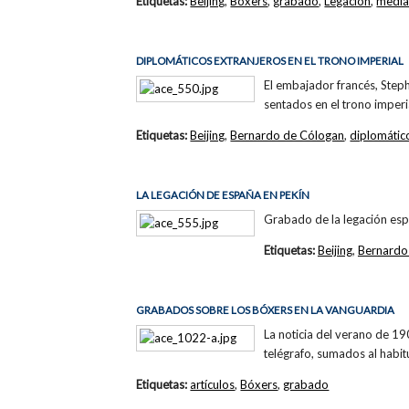
Etiquetas:
Beijing
,
Bóxers
,
grabado
,
Legación
,
media
DIPLOMÁTICOS EXTRANJEROS EN EL TRONO IMPERIAL
El embajador francés, Step
sentados en el trono imperi
Etiquetas:
Beijing
,
Bernardo de Cólogan
,
diplomátic
LA LEGACIÓN DE ESPAÑA EN PEKÍN
Grabado de la legación espa
Etiquetas:
Beijing
,
Bernardo
GRABADOS SOBRE LOS BÓXERS EN LA VANGUARDIA
La noticia del verano de 19
telégrafo, sumados al habit
Etiquetas:
artículos
,
Bóxers
,
grabado