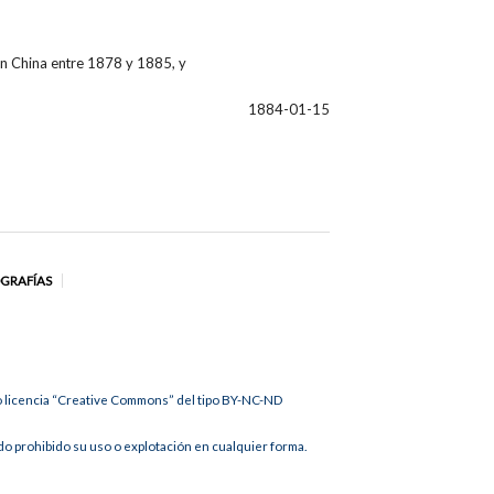
en China entre 1878 y 1885, y
1884-01-15
OGRAFÍAS
jo licencia “Creative Commons” del tipo BY-NC-ND
 prohibido su uso o explotación en cualquier forma.