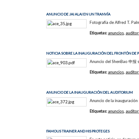
ANUNCIO DE JAI ALAI EN UN TRANVÍA
Fotografía de Alfred T. Palm
Etiquetas:
anuncios
,
audito
NOTICIA SOBRE LA INAUGURACIÓN DEL FRONTÓN DE 
Anuncio del ShenBao 申报 sob
Etiquetas:
anuncios
,
audito
ANUNCIO DE LA INAUGURACIÓN DEL AUDITORIUM
Anuncio de la inauguración 
Etiquetas:
anuncios
,
audito
FAMOUS TRAINER AND HIS PROTEGES