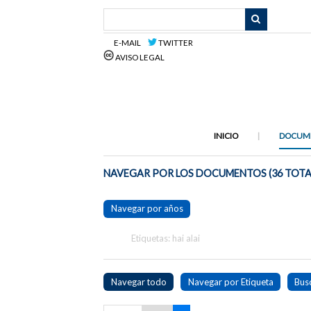
Saltar
al
contenido
E-MAIL
TWITTER
principal
AVISO LEGAL
INICIO
DOCUM
NAVEGAR POR LOS DOCUMENTOS (36 TOTA
Navegar por años
Etiquetas: hai alai
Navegar todo
Navegar por Etiqueta
Bus