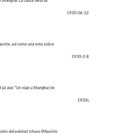
 Shanghai. La causa sería su
1930-06-22
deporte, así como una nota sobre
1930-2-8
jai alai: "Un viaje a Shanghai sin
1930s
ción del pelotari Ichaso (Mauricio