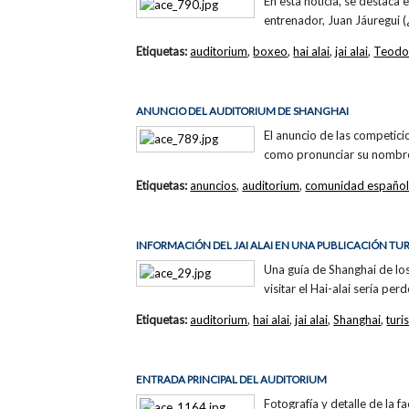
En esta noticia, se destaca
entrenador, Juan Jáuregui 
Etiquetas:
auditorium
,
boxeo
,
hai alai
,
jai alai
,
Teodo
ANUNCIO DEL AUDITORIUM DE SHANGHAI
El anuncio de las competici
como pronunciar su nombr
Etiquetas:
anuncios
,
auditorium
,
comunidad español
INFORMACIÓN DEL JAI ALAI EN UNA PUBLICACIÓN TUR
Una guía de Shanghai de los 
visitar el Hai-alai sería pe
Etiquetas:
auditorium
,
hai alai
,
jai alai
,
Shanghai
,
tur
ENTRADA PRINCIPAL DEL AUDITORIUM
Fotografía y detalle de la 