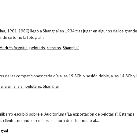
ina, 1901-1980) llegó a Shanghai en 1934 tras jugar en algunos de los grand
nde se tomó la fotografía.
Andrés Argoitia
,
pelotaris
,
retratos
,
Shanghai
rios de las competiciones: cada día a las 19:30h, y sesión doble, a las 14:30h 
ai alai
,
jai alai
,
pelotaris
,
Shanghai
Añibarro escribió sobre el Auditorium ("La exportación de pelotaris", Estampa,
s clientes no anden remisos a la hora de echar mano al…
nghai