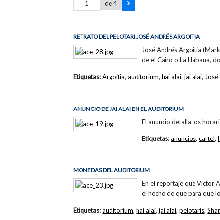
de 4
RETRATO DEL PELOTARI JOSÉ ANDRÉS ARGOITIA
José Andrés Argoitia (Mark
de el Cairo o La Habana, do
Etiquetas:
Argoitia
,
auditorium
,
hai alai
,
jai alai
,
José 
ANUNCIO DE JAI ALAI EN EL AUDITORIUM
El anuncio detalla los hora
Etiquetas:
anuncios
,
cartel
,
h
MONEDAS DEL AUDITORIUM
En el reportaje que Víctor 
el hecho de que para que lo
Etiquetas:
auditorium
,
hai alai
,
jai alai
,
pelotaris
,
Sha