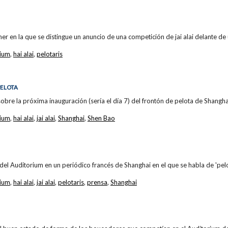
er en la que se distingue un anuncio de una competición de jai alai delante de 
rium
,
hai alai
,
pelotaris
PELOTA
re la próxima inauguración (sería el día 7) del frontón de pelota de Shangha
rium
,
hai alai
,
jai alai
,
Shanghai
,
Shen Bao
del Auditorium en un periódico francés de Shanghai en el que se habla de 'pelo
rium
,
hai alai
,
jai alai
,
pelotaris
,
prensa
,
Shanghai