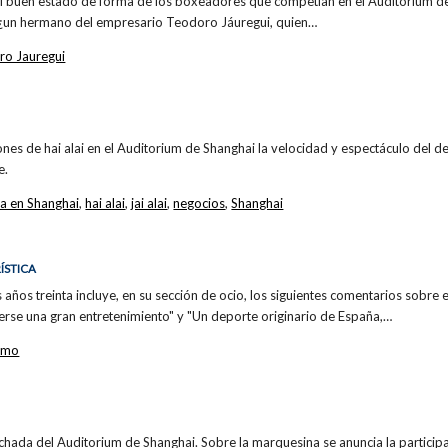
 el buen estado de forma de los boxeadores que competían en el Auditorium de
(¿un hermano del empresario Teodoro Jáuregui, quien…
ro Jauregui
ones de hai alai en el Auditorium de Shanghai la velocidad y espectáculo del 
e.
a en Shanghai
,
hai alai
,
jai alai
,
negocios
,
Shanghai
ÍSTICA
años treinta incluye, en su sección de ocio, los siguientes comentarios sobre el 
rderse una gran entretenimiento" y "Un deporte originario de España,…
ismo
fachada del Auditorium de Shanghai. Sobre la marquesina se anuncia la participa