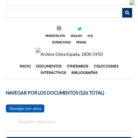
Saltar
al
contenido
principal
PRESENTACIÓN
ENGLISH
中文
EXPOSICIONES
PRENSA
INICIO
DOCUMENTOS
ITINERARIOS
COLECCIONES
INTERACTIVOS
BIBLIOGRAFÍAS
NAVEGAR POR LOS DOCUMENTOS (126 TOTAL)
Navegar por años
Etiquetas: misioneros