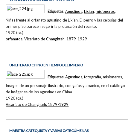
Etiquetas:
Agustinos
,
Lixian
,
misioneros
,
Niñas frente al orfanato agustino de Lixian. El perro y las celosías del
primer piso parecen sugerir la protección del recinto.
1920 (ca.)
orfanatos
,
Vicariato de Changhteh. 1879-1929
UN LITERATO CHINO EN TIEMPO DEL IMPERIO
Etiquetas:
Agustinos
,
fotografía
,
misioneros
,
Imagen de un personaje ilustrado, con gafas y abanico, en el catálogo
de imágenes de los agustinos en China.
1920 (ca.)
Vicariato de Changhteh. 1879-1929
MAESTRA CATEQUISTA Y VARIAS CATECÚMENAS