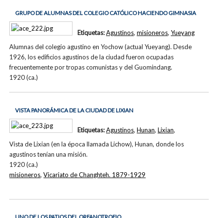
GRUPO DE ALUMNAS DEL COLEGIO CATÓLICO HACIENDO GIMNASIA
Etiquetas:
Agustinos
,
misioneros
,
Yueyang
Alumnas del colegio agustino en Yochow (actual Yueyang). Desde
1926, los edificios agustinos de la ciudad fueron ocupadas
frecuentemente por tropas comunistas y del Guomindang.
1920 (ca.)
VISTA PANORÁMICA DE LA CIUDAD DE LIXIAN
Etiquetas:
Agustinos
,
Hunan
,
Lixian
,
Vista de Lixian (en la época llamada Lichow), Hunan, donde los
agustinos tenían una misión.
1920 (ca.)
misioneros
,
Vicariato de Changhteh. 1879-1929
UNO DE LOS PATIOS DEL ORFANOTROFIO