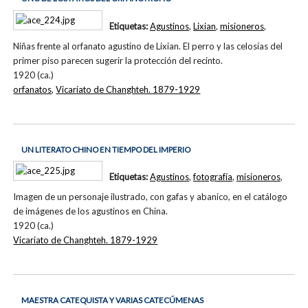
Etiquetas:
Agustinos
,
Lixian
,
misioneros
,
Niñas frente al orfanato agustino de Lixian. El perro y las celosías del
primer piso parecen sugerir la protección del recinto.
1920 (ca.)
orfanatos
,
Vicariato de Changhteh. 1879-1929
UN LITERATO CHINO EN TIEMPO DEL IMPERIO
Etiquetas:
Agustinos
,
fotografía
,
misioneros
,
Imagen de un personaje ilustrado, con gafas y abanico, en el catálogo
de imágenes de los agustinos en China.
1920 (ca.)
Vicariato de Changhteh. 1879-1929
MAESTRA CATEQUISTA Y VARIAS CATECÚMENAS