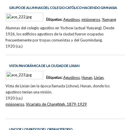
GRUPO DE ALUMNAS DEL COLEGIO CATÓLICO HACIENDO GIMNASIA
Etiquetas:
Agustinos
,
misioneros
,
Yueyang
Alumnas del colegio agustino en Yochow (actual Yueyang). Desde
1926, los edificios agustinos de la ciudad fueron ocupadas
frecuentemente por tropas comunistas y del Guomindang.
1920 (ca.)
VISTA PANORÁMICA DE LA CIUDAD DE LIXIAN
Etiquetas:
Agustinos
,
Hunan
,
Lixian
,
Vista de Lixian (en la época llamada Lichow), Hunan, donde los
agustinos tenían una misión.
1920 (ca.)
misioneros
,
Vicariato de Changhteh. 1879-1929
UNO DE LOS PATIOS DEL ORFANOTROFIO