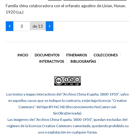
Familia china colaboradora con el orfanato agustino de Lixian, Hunan.
1920 (ca.)
de 13
INICIO
DOCUMENTOS
ITINERARIOS
COLECCIONES
INTERACTIVOS
BIBLIOGRAFÍAS
Los textos y mapas interactivos del “Archivo China-España, 1800-1950”, salvo
en aquellos casos que se indique lo contrario, están bajo licencia “Creative
Commons” del tipo BY-NC-ND (Reconocimiento-NoComercial-
SinObraDerivada).
Las imágenes del “Archivo China-España, 1800-1950”, quedan excluidas del
régimen de la licencia Creative Commons comentada, quedando prohibido su
uso o explotación en cualquier forma.