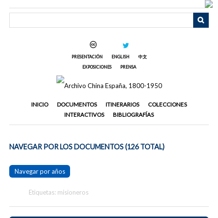
Saltar
al
contenido
principal
PRESENTACIÓN
ENGLISH
中文
EXPOSICIONES
PRENSA
INICIO
DOCUMENTOS
ITINERARIOS
COLECCIONES
INTERACTIVOS
BIBLIOGRAFÍAS
NAVEGAR POR LOS DOCUMENTOS (126 TOTAL)
Navegar por años
Etiquetas: misioneros