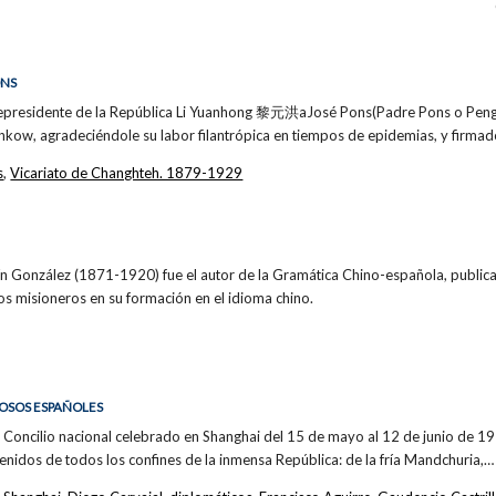
ONS
cepresidente de la República Li Yuanhong 黎元洪aJosé Pons(Padre Pons o Peng
nkow, agradeciéndole su labor filantrópica en tiempos de epidemias, y firmad
s
,
Vicariato de Changhteh. 1879-1929
ín González (1871-1920) fue el autor de la Gramática Chino-española, public
os misioneros en su formación en el idioma chino.
IOSOS ESPAÑOLES
 Concilio nacional celebrado en Shanghai del 15 de mayo al 12 de junio de 19
nidos de todos los confines de la inmensa República: de la fría Mandchuria,…