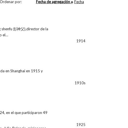
Ordenar por:
Fecha de agregación
Fecha
 shenfu 彭神父),director de la
o el…
1914
ada en Shanghai en 1915 y
1910s
24, en el que participaron 49
1925