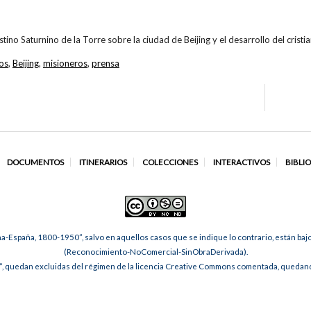
stino Saturnino de la Torre sobre la ciudad de Beijing y el desarrollo del crist
los
,
Beijing
,
misioneros
,
prensa
DOCUMENTOS
ITINERARIOS
COLECCIONES
INTERACTIVOS
BIBLI
na-España, 1800-1950”, salvo en aquellos casos que se indique lo contrario, están ba
(Reconocimiento-NoComercial-SinObraDerivada).
, quedan excluidas del régimen de la licencia Creative Commons comentada, quedando