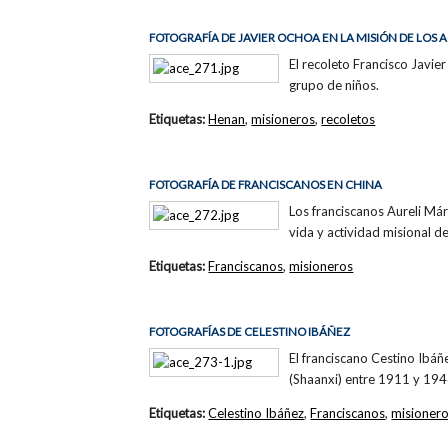
FOTOGRAFÍA DE JAVIER OCHOA EN LA MISIÓN DE LOS
El recoleto Francisco Javie
grupo de niños.
Etiquetas:
Henan
,
misioneros
,
recoletos
FOTOGRAFÍA DE FRANCISCANOS EN CHINA
Los franciscanos Aureli Már
vida y actividad misional d
Etiquetas:
Franciscanos
,
misioneros
FOTOGRAFÍAS DE CELESTINO IBÁÑEZ
El franciscano Cestino Ibá
(Shaanxi) entre 1911 y 194
Etiquetas:
Celestino Ibáñez
,
Franciscanos
,
misioner