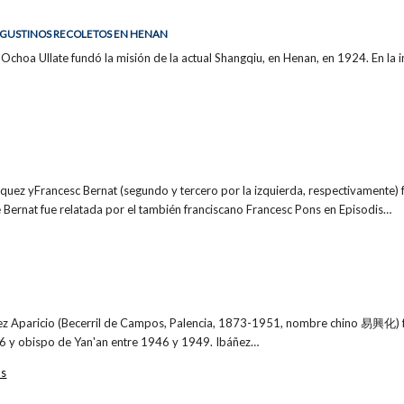
 AGUSTINOS RECOLETOS EN HENAN
r Ochoa Ullate fundó la misión de la actual Shangqiu, en Henan, en 1924. En la
quez yFrancesc Bernat (segundo y tercero por la izquierda, respectivamente) 
e Bernat fue relatada por el también franciscano Francesc Pons en Episodis…
ñez Aparicio (Becerril de Campos, Palencia, 1873-1951, nombre chino 易興化) fu
6 y obispo de Yan'an entre 1946 y 1949. Ibáñez…
os