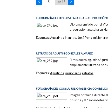
de 13
FOTOGRAFÍA DEL DIPLOMA PARA EL AGUSTINO JOSÉ P
Diploma emitido por el Vi
procuración agustina en Ha
Etiquetas:
Agustinos
,
Hankou
,
José Pons
,
misionero
RETRATO DE AGUSTÍN GONZÁLEZ ÁLVAREZ
El misionero agustinoAgust
ampliamente utilizada por l
Etiquetas:
Agustinos
,
misioneros
,
retratos
FOTOGRAFÍA DEL CÓNSUL JULIO PALENCIA CON RELIG
Imagen obtenida durante el
obispos y 37 sacerdotes "ve