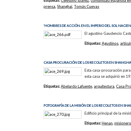
Etiquetas:
Celestino Ibáñez
,
comunidad española en
prensa
,
Shanghai
,
Tomás Cuevas
'HOMBRES DE ACCIÓN. EN EL IMPERIO DEL SOL NACIEN
El agustino Gaudencio Castr
Etiquetas:
Agustinos
,
artícu
CASA PROCURACIÓN DE LOS RECOLETOS EN SHANGHA
Esta casa-procuración para 
esta casa se adquirió en 1
Etiquetas:
Abelardo Lafuente
,
arquitectura
,
Casa Pr
FOTOGRAFÍA DE LA MISIÓN DE LOS RECOLETOS EN SH
Edificio principal de la mi
Etiquetas:
Henan
,
misioner