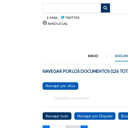
Saltar
al
contenido
E-MAIL
TWITTER
principal
AVISO LEGAL
INICIO
DOCUM
NAVEGAR POR LOS DOCUMENTOS (126 TOT
Navegar por años
Etiquetas: misioneros
Navegar todo
Navegar por Etiqueta
Bus