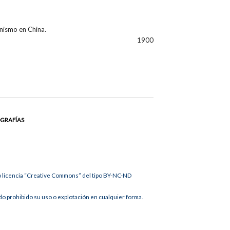
ianismo en China.
1900
OGRAFÍAS
jo licencia “Creative Commons” del tipo BY-NC-ND
 prohibido su uso o explotación en cualquier forma.