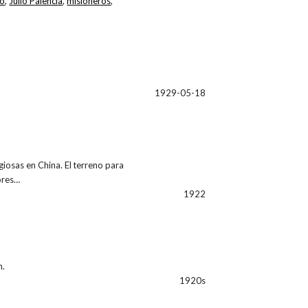
lo
,
Julio Palencia
,
misioneros
,
1929-05-18
giosas en China. El terreno para
ores…
1922
h.
1920s