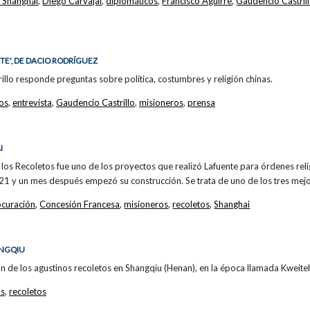
 Shanghai
,
Diego Carvajal
,
diplomáticos
,
Francisco Aguirre
,
Gaudencio Castril
TE', DE DACIO RODRÍGUEZ
illo responde preguntas sobre política, costumbres y religión chinas.
los
,
entrevista
,
Gaudencio Castrillo
,
misioneros
,
prensa
I
los Recoletos fue uno de los proyectos que realizó Lafuente para órdenes reli
921 y un mes después empezó su construcción. Se trata de uno de los tres mej
ocuración
,
Concesión Francesa
,
misioneros
,
recoletos
,
Shanghai
ANGQIU
sión de los agustinos recoletos en Shangqiu (Henan), en la época llamada Kweite
os
,
recoletos