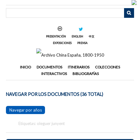
Saltar
al
contenido
principal
PRESENTACIÓN
ENGLISH
中文
EXPOSICIONES
PRENSA
INICIO
DOCUMENTOS
ITINERARIOS
COLECCIONES
INTERACTIVOS
BIBLIOGRAFÍAS
NAVEGAR POR LOS DOCUMENTOS (36 TOTAL)
Navegar por años
Etiquetas: oleguer junyent