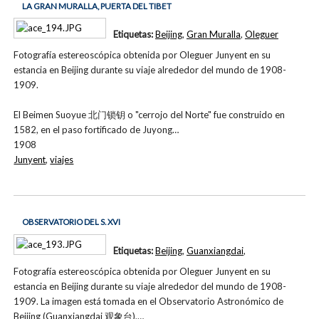
LA GRAN MURALLA, PUERTA DEL TIBET
Etiquetas:
Beijing
,
Gran Muralla
,
Oleguer
Fotografía estereoscópica obtenida por Oleguer Junyent en su
estancia en Beijing durante su viaje alrededor del mundo de 1908-
1909.
El Beimen Suoyue 北门锁钥 o "cerrojo del Norte" fue construido en
1582, en el paso fortificado de Juyong…
1908
Junyent
,
viajes
OBSERVATORIO DEL S. XVI
Etiquetas:
Beijing
,
Guanxiangdai
,
Fotografía estereoscópica obtenida por Oleguer Junyent en su
estancia en Beijing durante su viaje alrededor del mundo de 1908-
1909. La imagen está tomada en el Observatorio Astronómico de
Beijing (Guanxiangdai 观象台),…