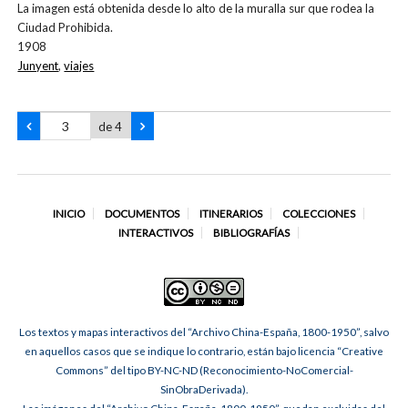
La imagen está obtenida desde lo alto de la muralla sur que rodea la
Ciudad Prohibida.
1908
Junyent
,
viajes
de 4
INICIO
DOCUMENTOS
ITINERARIOS
COLECCIONES
INTERACTIVOS
BIBLIOGRAFÍAS
Los textos y mapas interactivos del “Archivo China-España, 1800-1950”, salvo
en aquellos casos que se indique lo contrario, están bajo licencia “Creative
Commons” del tipo BY-NC-ND (Reconocimiento-NoComercial-
SinObraDerivada).