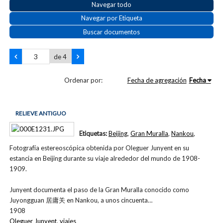
Navegar todo
Navegar por Etiqueta
Buscar documentos
de 4
Ordenar por:
Fecha de agregación
Fecha
RELIEVE ANTIGUO
Etiquetas:
Beijing
,
Gran Muralla
,
Nankou
,
Fotografía estereoscópica obtenida por Oleguer Junyent en su
estancia en Beijing durante su viaje alrededor del mundo de 1908-
1909.
Junyent documenta el paso de la Gran Muralla conocido como
Juyongguan 居庸关 en Nankou, a unos cincuenta…
1908
Oleguer Junyent
,
viajes