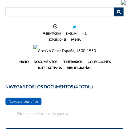
Saltar
al
contenido
principal
PRESENTACIÓN
ENGLISH
中文
EXPOSICIONES
PRENSA
INICIO
DOCUMENTOS
ITINERARIOS
COLECCIONES
INTERACTIVOS
BIBLIOGRAFÍAS
NAVEGAR POR LOS DOCUMENTOS (4 TOTAL)
Navegar por años
Etiquetas: señores de la guerra