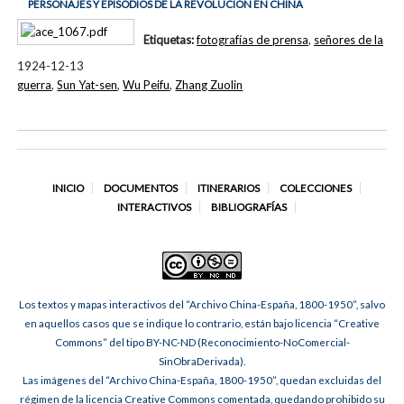
PERSONAJES Y EPISODIOS DE LA REVOLUCIÓN EN CHINA
Etiquetas:
fotografías de prensa
,
señores de la
1924-12-13
guerra
,
Sun Yat-sen
,
Wu Peifu
,
Zhang Zuolin
INICIO
DOCUMENTOS
ITINERARIOS
COLECCIONES
INTERACTIVOS
BIBLIOGRAFÍAS
Los textos y mapas interactivos del “Archivo China-España, 1800-1950”, salvo
en aquellos casos que se indique lo contrario, están bajo licencia “Creative
Commons” del tipo BY-NC-ND (Reconocimiento-NoComercial-
SinObraDerivada).
Las imágenes del “Archivo China-España, 1800-1950”, quedan excluidas del
régimen de la licencia Creative Commons comentada, quedando prohibido su