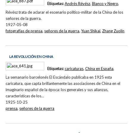
Etiquetas:
Andrés Révész
,
Blanco y Negro
,
Révész trata de aclarar el escenario político-militar de la China de los
señores de la guerra.
1927-05-08
fotografías de prensa
,
señores de la guerra
,
Yuan Shikai
,
Zhang Zuolin
LA REVOLUCIÓN EN CHINA
Etiquetas:
caricaturas
,
China en España
,
La semanario barcelonés El Escándalo publicaba en 1925 esta
caricatura, que capta brillantemente las asociaciones de China en el
imaginario español de la época: los generales y sus alianzas,
características de los…
1925-10-25
prensa
,
señores de la guerra