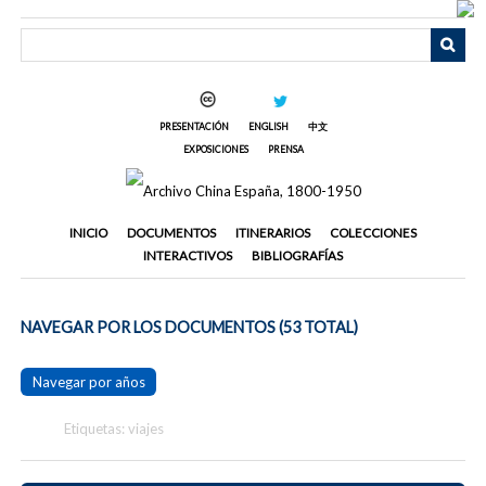
Saltar
al
contenido
principal
PRESENTACIÓN
ENGLISH
中文
EXPOSICIONES
PRENSA
INICIO
DOCUMENTOS
ITINERARIOS
COLECCIONES
INTERACTIVOS
BIBLIOGRAFÍAS
NAVEGAR POR LOS DOCUMENTOS (53 TOTAL)
Navegar por años
Etiquetas: viajes