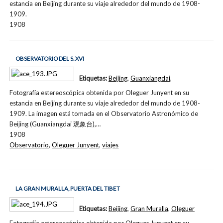
estancia en Beijing durante su viaje alrededor del mundo de 1908-
1909.
1908
OBSERVATORIO DEL S. XVI
Etiquetas:
Beijing
,
Guanxiangdai
,
Fotografía estereoscópica obtenida por Oleguer Junyent en su
estancia en Beijing durante su viaje alrededor del mundo de 1908-
1909. La imagen está tomada en el Observatorio Astronómico de
Beijing (Guanxiangdai 观象台),…
1908
Observatorio
,
Oleguer Junyent
,
viajes
LA GRAN MURALLA, PUERTA DEL TIBET
Etiquetas:
Beijing
,
Gran Muralla
,
Oleguer
Fotografía estereoscópica obtenida por Oleguer Junyent en su