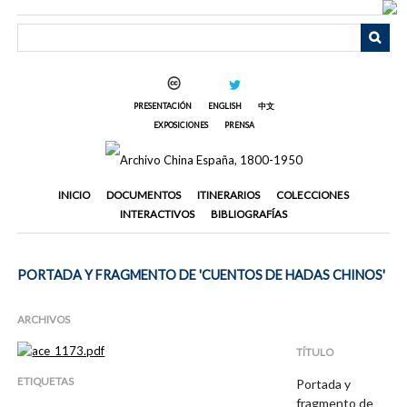
Saltar
al
contenido
principal
PRESENTACIÓN
ENGLISH
中文
EXPOSICIONES
PRENSA
INICIO
DOCUMENTOS
ITINERARIOS
COLECCIONES
INTERACTIVOS
BIBLIOGRAFÍAS
PORTADA Y FRAGMENTO DE 'CUENTOS DE HADAS CHINOS'
ARCHIVOS
TÍTULO
ETIQUETAS
Portada y
fragmento de