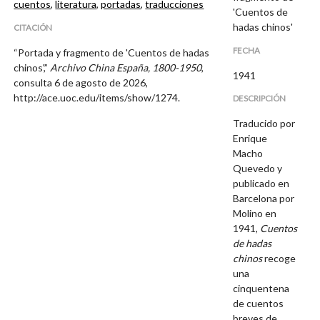
cuentos
,
literatura
,
portadas
,
traducciones
'Cuentos de
hadas chinos'
CITACIÓN
FECHA
“Portada y fragmento de 'Cuentos de hadas
chinos',”
Archivo China España, 1800-1950
,
1941
consulta 6 de agosto de 2026,
http://ace.uoc.edu/items/show/1274
.
DESCRIPCIÓN
Traducido por
Enrique
Macho
Quevedo y
publicado en
Barcelona por
Molino en
1941,
Cuentos
de hadas
chinos
recoge
una
cinquentena
de cuentos
breves de