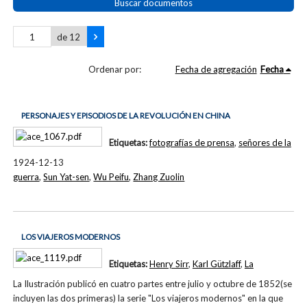
Buscar documentos
de 12
Ordenar por:
Fecha de agregación
Fecha
PERSONAJES Y EPISODIOS DE LA REVOLUCIÓN EN CHINA
Etiquetas:
fotografías de prensa
,
señores de la
1924-12-13
guerra
,
Sun Yat-sen
,
Wu Peifu
,
Zhang Zuolin
LOS VIAJEROS MODERNOS
Etiquetas:
Henry Sirr
,
Karl Gützlaff
,
La
La Ilustración publicó en cuatro partes entre julio y octubre de 1852(se
incluyen las dos primeras) la serie "Los viajeros modernos" en la que