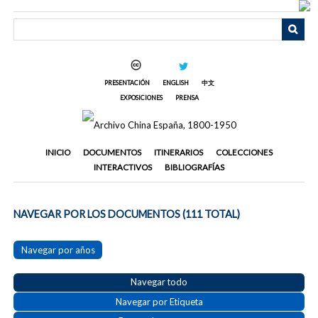
Saltar
al
contenido
principal
PRESENTACIÓN
ENGLISH
中文
EXPOSICIONES
PRENSA
INICIO
DOCUMENTOS
ITINERARIOS
COLECCIONES
INTERACTIVOS
BIBLIOGRAFÍAS
NAVEGAR POR LOS DOCUMENTOS (111 TOTAL)
Navegar por años
Navegar todo
Navegar por Etiqueta