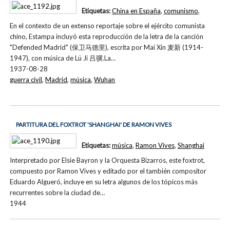
Etiquetas:
China en España
,
comunismo
,
En el contexto de un extenso reportaje sobre el ejército comunista
chino, Estampa incluyó esta reproducción de la letra de la canción
"Defended Madrid" (保卫马德里), escrita por Mai Xin 麦新 (1914-
1947), con música de Lü Ji 吕骥.La…
1937-08-28
guerra civil
,
Madrid
,
música
,
Wuhan
PARTITURA DEL FOXTROT 'SHANGHAI' DE RAMON VIVES
Etiquetas:
música
,
Ramon Vives
,
Shanghai
Interpretado por Elsie Bayron y la Orquesta Bizarros, este foxtrot,
compuesto por Ramon Vives y editado por el también compositor
Eduardo Algueró, incluye en su letra algunos de los tópicos más
recurrentes sobre la ciudad de…
1944