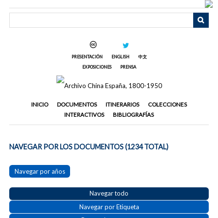
Saltar
al
contenido
principal
PRESENTACIÓN
ENGLISH
中文
EXPOSICIONES
PRENSA
INICIO
DOCUMENTOS
ITINERARIOS
COLECCIONES
INTERACTIVOS
BIBLIOGRAFÍAS
NAVEGAR POR LOS DOCUMENTOS (1234 TOTAL)
Navegar por años
Navegar todo
Navegar por Etiqueta