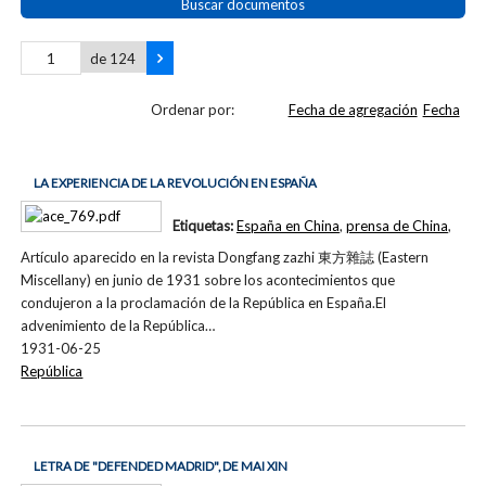
Buscar documentos
de 124
Ordenar por:
Fecha de agregación
Fecha
LA EXPERIENCIA DE LA REVOLUCIÓN EN ESPAÑA
Etiquetas:
España en China
,
prensa de China
,
Artículo aparecido en la revista Dongfang zazhi 東方雜誌 (Eastern
Miscellany) en junio de 1931 sobre los acontecimientos que
condujeron a la proclamación de la República en España.El
advenimiento de la República…
1931-06-25
República
LETRA DE "DEFENDED MADRID", DE MAI XIN