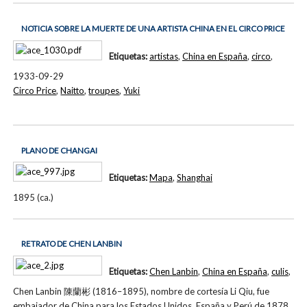
NOTICIA SOBRE LA MUERTE DE UNA ARTISTA CHINA EN EL CIRCO PRICE
Etiquetas:
artistas
,
China en España
,
circo
,
1933-09-29
Circo Price
,
Naitto
,
troupes
,
Yuki
PLANO DE CHANGAI
Etiquetas:
Mapa
,
Shanghai
1895 (ca.)
RETRATO DE CHEN LANBIN
Etiquetas:
Chen Lanbin
,
China en España
,
culis
,
Chen Lanbin 陳蘭彬 (1816–1895), nombre de cortesía Li Qiu, fue
embajador de China para los Estados Unidos, España y Perú de 1878