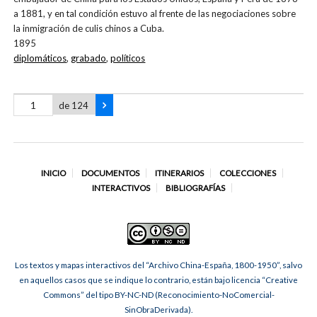
a 1881, y en tal condición estuvo al frente de las negociaciones sobre
la inmigración de culis chinos a Cuba.
1895
diplomáticos
,
grabado
,
políticos
de 124
INICIO
DOCUMENTOS
ITINERARIOS
COLECCIONES
INTERACTIVOS
BIBLIOGRAFÍAS
Los textos y mapas interactivos del “Archivo China-España, 1800-1950”, salvo
en aquellos casos que se indique lo contrario, están bajo licencia “Creative
Commons” del tipo BY-NC-ND (Reconocimiento-NoComercial-
SinObraDerivada).