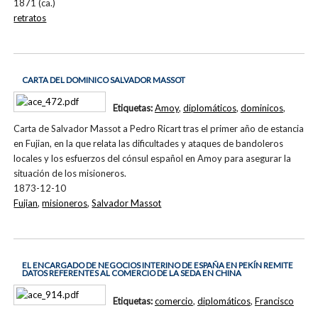
1871 (ca.)
retratos
CARTA DEL DOMINICO SALVADOR MASSOT
Etiquetas:
Amoy
,
diplomáticos
,
dominicos
,
Carta de Salvador Massot a Pedro Ricart tras el primer año de estancia
en Fujian, en la que relata las dificultades y ataques de bandoleros
locales y los esfuerzos del cónsul español en Amoy para asegurar la
situación de los misioneros.
1873-12-10
Fujian
,
misioneros
,
Salvador Massot
EL ENCARGADO DE NEGOCIOS INTERINO DE ESPAÑA EN PEKÍN REMITE
DATOS REFERENTES AL COMERCIO DE LA SEDA EN CHINA
Etiquetas:
comercio
,
diplomáticos
,
Francisco