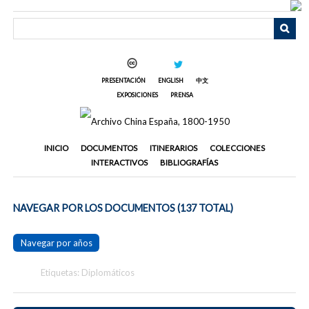
Saltar
al
contenido
principal
PRESENTACIÓN
ENGLISH
中文
EXPOSICIONES
PRENSA
INICIO
DOCUMENTOS
ITINERARIOS
COLECCIONES
INTERACTIVOS
BIBLIOGRAFÍAS
NAVEGAR POR LOS DOCUMENTOS (137 TOTAL)
Navegar por años
Etiquetas: Diplomáticos