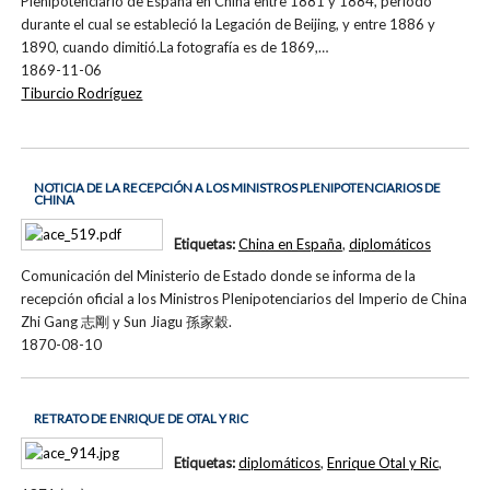
Plenipotenciario de España en China entre 1881 y 1884, período
durante el cual se estableció la Legación de Beijing, y entre 1886 y
1890, cuando dimitió.La fotografía es de 1869,…
1869-11-06
Tiburcio Rodríguez
NOTICIA DE LA RECEPCIÓN A LOS MINISTROS PLENIPOTENCIARIOS DE
CHINA
Etiquetas:
China en España
,
diplomáticos
Comunicación del Ministerio de Estado donde se informa de la
recepción oficial a los Ministros Plenipotenciarios del Imperio de China
Zhi Gang 志剛 y Sun Jiagu 孫家穀.
1870-08-10
RETRATO DE ENRIQUE DE OTAL Y RIC
Etiquetas:
diplomáticos
,
Enrique Otal y Ric
,