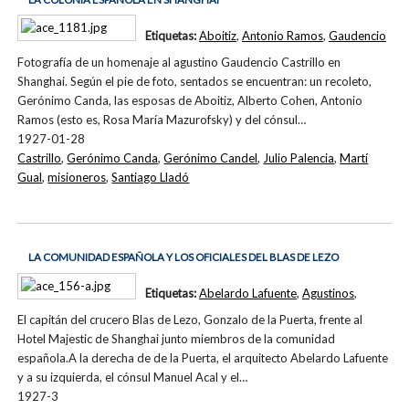
Etiquetas:
Aboitiz
,
Antonio Ramos
,
Gaudencio
Fotografía de un homenaje al agustino Gaudencio Castrillo en
Shanghai. Según el pie de foto, sentados se encuentran: un recoleto,
Gerónimo Canda, las esposas de Aboitiz, Alberto Cohen, Antonio
Ramos (esto es, Rosa María Mazurofsky) y del cónsul…
1927-01-28
Castrillo
,
Gerónimo Canda
,
Gerónimo Candel
,
Julio Palencia
,
Martí
Gual
,
misioneros
,
Santiago Lladó
LA COMUNIDAD ESPAÑOLA Y LOS OFICIALES DEL BLAS DE LEZO
Etiquetas:
Abelardo Lafuente
,
Agustinos
,
El capitán del crucero Blas de Lezo, Gonzalo de la Puerta, frente al
Hotel Majestic de Shanghai junto miembros de la comunidad
española.A la derecha de de la Puerta, el arquitecto Abelardo Lafuente
y a su izquierda, el cónsul Manuel Acal y el…
1927-3