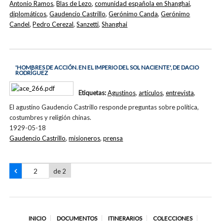
Antonio Ramos
,
Blas de Lezo
,
comunidad española en Shanghai
,
diplomáticos
,
Gaudencio Castrillo
,
Gerónimo Canda
,
Gerónimo
Candel
,
Pedro Cerezal
,
Sanzetti
,
Shanghai
'HOMBRES DE ACCIÓN. EN EL IMPERIO DEL SOL NACIENTE', DE DACIO
RODRÍGUEZ
Etiquetas:
Agustinos
,
artículos
,
entrevista
,
El agustino Gaudencio Castrillo responde preguntas sobre política,
costumbres y religión chinas.
1929-05-18
Gaudencio Castrillo
,
misioneros
,
prensa
de 2
INICIO
DOCUMENTOS
ITINERARIOS
COLECCIONES