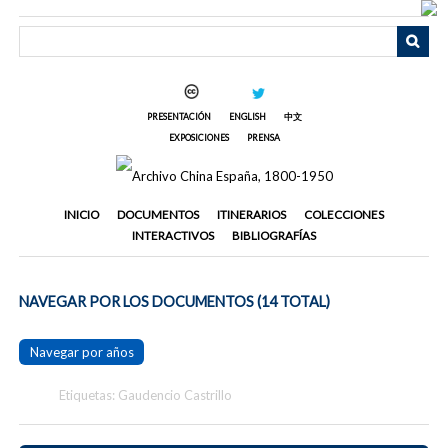
Saltar
al
contenido
principal
PRESENTACIÓN
ENGLISH
中文
EXPOSICIONES
PRENSA
INICIO
DOCUMENTOS
ITINERARIOS
COLECCIONES
INTERACTIVOS
BIBLIOGRAFÍAS
NAVEGAR POR LOS DOCUMENTOS (14 TOTAL)
Navegar por años
Etiquetas: Gaudencio Castrillo