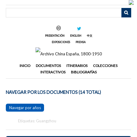
Saltar
al
contenido
principal
PRESENTACIÓN
ENGLISH
中文
EXPOSICIONES
PRENSA
INICIO
DOCUMENTOS
ITINERARIOS
COLECCIONES
INTERACTIVOS
BIBLIOGRAFÍAS
NAVEGAR POR LOS DOCUMENTOS (14 TOTAL)
Navegar por años
Etiquetas: Guangzhou