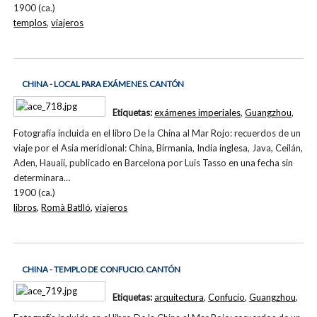
1900 (ca.)
templos
,
viajeros
CHINA - LOCAL PARA EXÁMENES. CANTÓN
Etiquetas:
exámenes imperiales
,
Guangzhou
,
Fotografía incluida en el libro De la China al Mar Rojo: recuerdos de un
viaje por el Asia meridional: China, Birmania, India inglesa, Java, Ceilán,
Aden, Hauaii, publicado en Barcelona por Luis Tasso en una fecha sin
determinara…
1900 (ca.)
libros
,
Romà Batlló
,
viajeros
CHINA - TEMPLO DE CONFUCIO. CANTÓN
Etiquetas:
arquitectura
,
Confucio
,
Guangzhou
,