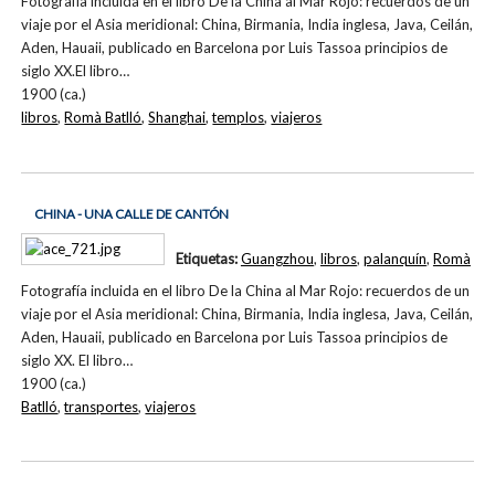
Fotografía incluida en el libro De la China al Mar Rojo: recuerdos de un
viaje por el Asia meridional: China, Birmania, India inglesa, Java, Ceilán,
Aden, Hauaii, publicado en Barcelona por Luis Tassoa principios de
siglo XX.El libro…
1900 (ca.)
libros
,
Romà Batlló
,
Shanghai
,
templos
,
viajeros
CHINA - UNA CALLE DE CANTÓN
Etiquetas:
Guangzhou
,
libros
,
palanquín
,
Romà
Fotografía incluida en el libro De la China al Mar Rojo: recuerdos de un
viaje por el Asia meridional: China, Birmania, India inglesa, Java, Ceilán,
Aden, Hauaii, publicado en Barcelona por Luis Tassoa principios de
siglo XX. El libro…
1900 (ca.)
Batlló
,
transportes
,
viajeros