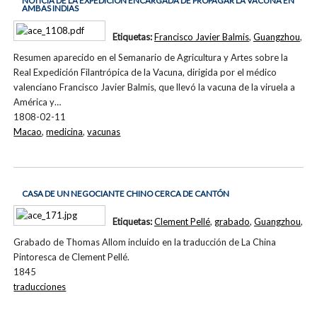
NOTICIA DE LA EXPEDICIÓN ENCARGADA DE PROPAGAR LA VACUNA EN
AMBAS INDIAS
Etiquetas:
Francisco Javier Balmis
,
Guangzhou
,
Resumen aparecido en el Semanario de Agricultura y Artes sobre la
Real Expedición Filantrópica de la Vacuna, dirigida por el médico
valenciano Francisco Javier Balmis, que llevó la vacuna de la viruela a
América y…
1808-02-11
Macao
,
medicina
,
vacunas
CASA DE UN NEGOCIANTE CHINO CERCA DE CANTÓN
Etiquetas:
Clement Pellé
,
grabado
,
Guangzhou
,
Grabado de Thomas Allom incluido en la traducción de La China
Pintoresca de Clement Pellé.
1845
traducciones