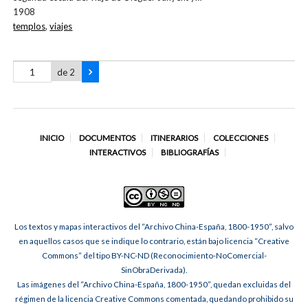
1908
templos
,
viajes
de 2
INICIO
DOCUMENTOS
ITINERARIOS
COLECCIONES
INTERACTIVOS
BIBLIOGRAFÍAS
Los textos y mapas interactivos del “Archivo China-España, 1800-1950”, salvo
en aquellos casos que se indique lo contrario, están bajo licencia “Creative
Commons” del tipo BY-NC-ND (Reconocimiento-NoComercial-
SinObraDerivada).
Las imágenes del “Archivo China-España, 1800-1950”, quedan excluidas del
régimen de la licencia Creative Commons comentada, quedando prohibido su