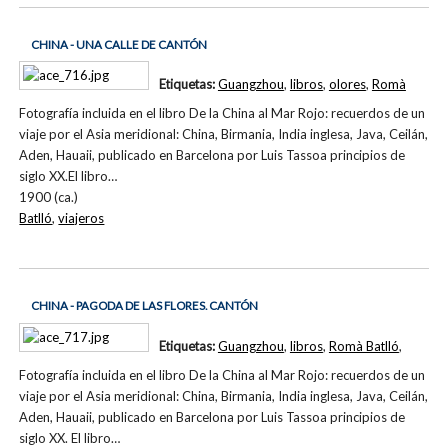
CHINA - UNA CALLE DE CANTÓN
Etiquetas:
Guangzhou
,
libros
,
olores
,
Romà
Fotografía incluida en el libro De la China al Mar Rojo: recuerdos de un
viaje por el Asia meridional: China, Birmania, India inglesa, Java, Ceilán,
Aden, Hauaii, publicado en Barcelona por Luis Tassoa principios de
siglo XX.El libro…
1900 (ca.)
Batlló
,
viajeros
CHINA - PAGODA DE LAS FLORES. CANTÓN
Etiquetas:
Guangzhou
,
libros
,
Romà Batlló
,
Fotografía incluida en el libro De la China al Mar Rojo: recuerdos de un
viaje por el Asia meridional: China, Birmania, India inglesa, Java, Ceilán,
Aden, Hauaii, publicado en Barcelona por Luis Tassoa principios de
siglo XX. El libro…