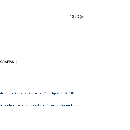
1890 (ca.)
OGRAFÍAS
jo licencia “Creative Commons” del tipo BY-NC-ND
 prohibido su uso o explotación en cualquier forma.