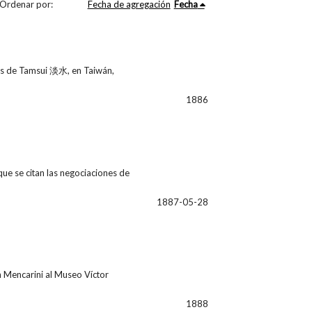
Ordenar por:
Fecha de agregación
Fecha
nés de Tamsui 淡水, en Taiwán,
1886
ue se citan las negociaciones de
1887-05-28
n Mencarini al Museo Víctor
1888