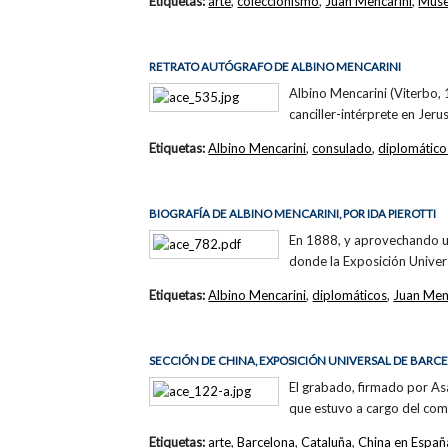
Etiquetas:
arte
,
coleccionismo
,
Juan Mencarini
,
Muse
RETRATO AUTÓGRAFO DE ALBINO MENCARINI
Albino Mencarini (Viterbo,
canciller-intérprete en Jeru
Etiquetas:
Albino Mencarini
,
consulado
,
diplomático
BIOGRAFÍA DE ALBINO MENCARINI, POR IDA PIEROTTI
En 1888, y aprovechando un
donde la Exposición Univer
Etiquetas:
Albino Mencarini
,
diplomáticos
,
Juan Men
SECCIÓN DE CHINA, EXPOSICIÓN UNIVERSAL DE BARC
El grabado, firmado por Asa
que estuvo a cargo del com
Etiquetas:
arte
,
Barcelona
,
Cataluña
,
China en Españ