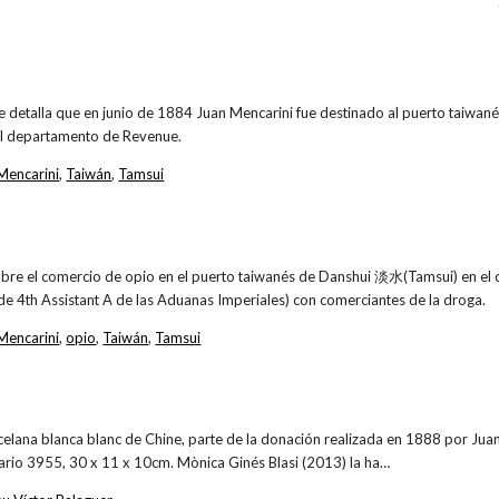
se detalla que en junio de 1884 Juan Mencarini fue destinado al puerto taiwa
el departamento de Revenue.
Mencarini
,
Taiwán
,
Tamsui
obre el comercio de opio en el puerto taiwanés de Danshui 淡水(Tamsui) en el q
de 4th Assistant A de las Aduanas Imperiales) con comerciantes de la droga.
Mencarini
,
opio
,
Taiwán
,
Tamsui
celana blanca blanc de Chine, parte de la donación realizada en 1888 por Jua
ario 3955, 30 x 11 x 10cm. Mònica Ginés Blasi (2013) la ha…