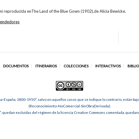
ni reproducida enThe Land of the Blue Gown (1902),de Alicia Bewicke.
endedores
DOCUMENTOS
ITINERARIOS
COLECCIONES
INTERACTIVOS
BIBLI
na-España, 1800-1950”, salvo en aquellos casos que se indique lo contrario, están ba
(Reconocimiento-NoComercial-SinObraDerivada).
, quedan excluidas del régimen de la licencia Creative Commons comentada, quedando