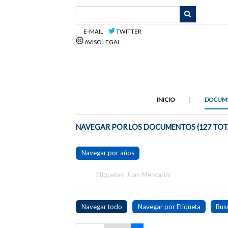
Saltar
al
contenido
E-MAIL
TWITTER
principal
AVISO LEGAL
INICIO
DOCUM
NAVEGAR POR LOS DOCUMENTOS (127 TOT
Navegar por años
Etiquetas: Juan Mencarini
Navegar todo
Navegar por Etiqueta
Bus