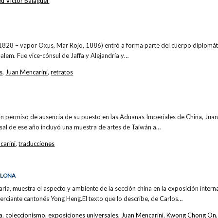
u Víctor Balaguer
 1828 – vapor Oxus, Mar Rojo, 1886) entró a forma parte del cuerpo diplom
salem. Fue vice-cónsul de Jaffa y Alejandría y…
s
,
Juan Mencarini
,
retratos
 permiso de ausencia de su puesto en las Aduanas Imperiales de China, Juan 
sal de ese año incluyó una muestra de artes de Taiwán a…
carini
,
traducciones
ELONA
ria, muestra el aspecto y ambiente de la sección china en la exposición inter
erciante cantonés Yong Heng.El texto que lo describe, de Carlos…
a
,
coleccionismo
,
exposiciones universales
,
Juan Mencarini
,
Kwong Chong On