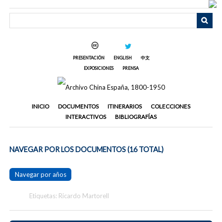
Saltar
al
contenido
principal
PRESENTACIÓN
ENGLISH
中文
EXPOSICIONES
PRENSA
INICIO
DOCUMENTOS
ITINERARIOS
COLECCIONES
INTERACTIVOS
BIBLIOGRAFÍAS
NAVEGAR POR LOS DOCUMENTOS (16 TOTAL)
Navegar por años
Etiquetas: Ricardo Martorell