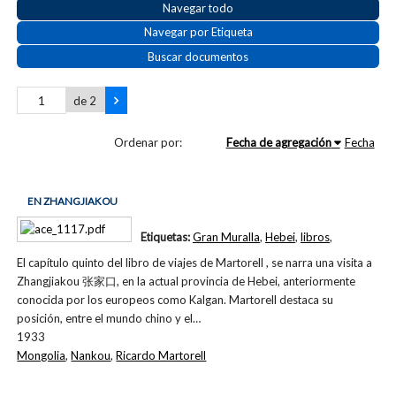
Navegar todo
Navegar por Etiqueta
Buscar documentos
de 2
Ordenar por:
Fecha de agregación
Fecha
EN ZHANGJIAKOU
Etiquetas:
Gran Muralla
,
Hebei
,
libros
,
El capítulo quinto del libro de viajes de Martorell , se narra una visita a
Zhangjiakou 张家口, en la actual provincia de Hebei, anteriormente
conocida por los europeos como Kalgan. Martorell destaca su
posición, entre el mundo chino y el…
1933
Mongolia
,
Nankou
,
Ricardo Martorell