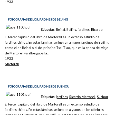
1933
FOTOGRAFÍAS DE LOS JARDINES DE BEIJING
Etiquetas:
Beihai
,
Beijing
,
jardines
,
Ricardo
El tercer capítulo del libro de Martorell es un extenso estudio de
jardines chinos. En estas láminas se ilustran algunos jardines de Beijing,
como el de Beihai o el del príncipe Tsai T'ao, que en la época del viaje
de Martorell ya albergaba la…
1933
Martorell
FOTOGRAFÍAS DE LOS JARDINES DE SUZHOU
Etiquetas:
jardines
,
Ricardo Martorell
,
Suzhou
El tercer capítulo del libro de Martorell es un extenso estudio de
jardines chinos. En estas láminas se ilustran algunos de los célebres
jardines de Suzhou: el Liuyuan 留园, el del Maestro de Redes (Wangshi