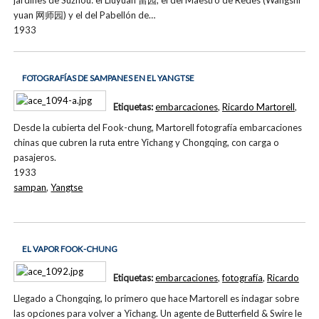
yuan 网师园) y el del Pabellón de…
1933
FOTOGRAFÍAS DE SAMPANES EN EL YANGTSE
Etiquetas:
embarcaciones
,
Ricardo Martorell
,
Desde la cubierta del Fook-chung, Martorell fotografía embarcaciones
chinas que cubren la ruta entre Yichang y Chongqing, con carga o
pasajeros.
1933
sampan
,
Yangtse
EL VAPOR FOOK-CHUNG
Etiquetas:
embarcaciones
,
fotografía
,
Ricardo
Llegado a Chongqing, lo primero que hace Martorell es indagar sobre
las opciones para volver a Yichang. Un agente de Butterfield & Swire le