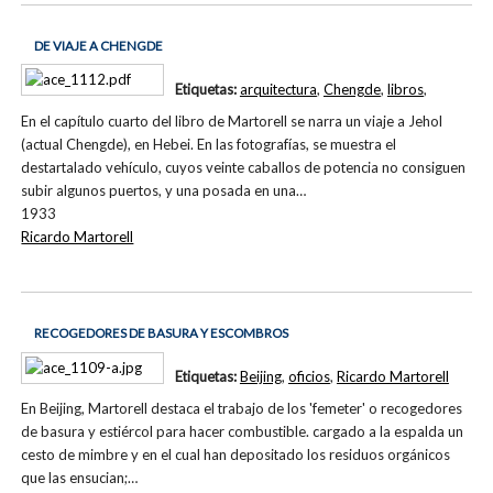
DE VIAJE A CHENGDE
Etiquetas:
arquitectura
,
Chengde
,
libros
,
En el capítulo cuarto del libro de Martorell se narra un viaje a Jehol
(actual Chengde), en Hebei. En las fotografías, se muestra el
destartalado vehículo, cuyos veinte caballos de potencia no consiguen
subir algunos puertos, y una posada en una…
1933
Ricardo Martorell
RECOGEDORES DE BASURA Y ESCOMBROS
Etiquetas:
Beijing
,
oficios
,
Ricardo Martorell
En Beijing, Martorell destaca el trabajo de los 'femeter' o recogedores
de basura y estiércol para hacer combustible. cargado a la espalda un
cesto de mimbre y en el cual han depositado los residuos orgánicos
que las ensucian;…