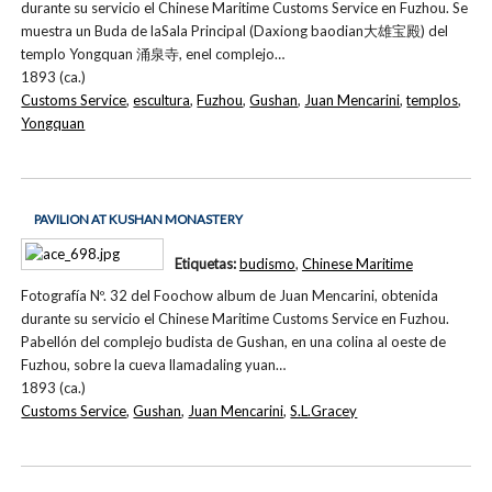
durante su servicio el Chinese Maritime Customs Service en Fuzhou. Se
muestra un Buda de laSala Principal (Daxiong baodian大雄宝殿) del
templo Yongquan 涌泉寺, enel complejo…
1893 (ca.)
Customs Service
,
escultura
,
Fuzhou
,
Gushan
,
Juan Mencarini
,
templos
,
Yongquan
PAVILION AT KUSHAN MONASTERY
Etiquetas:
budismo
,
Chinese Maritime
Fotografía Nº. 32 del Foochow album de Juan Mencarini, obtenida
durante su servicio el Chinese Maritime Customs Service en Fuzhou.
Pabellón del complejo budista de Gushan, en una colina al oeste de
Fuzhou, sobre la cueva llamadaling yuan…
1893 (ca.)
Customs Service
,
Gushan
,
Juan Mencarini
,
S.L.Gracey