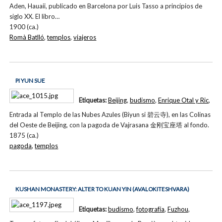
Aden, Hauaii, publicado en Barcelona por Luis Tasso a principios de
siglo XX. El libro…
1900 (ca.)
Romà Batlló
,
templos
,
viajeros
PI YUN SUE
Etiquetas:
Beijing
,
budismo
,
Enrique Otal y Ric
,
Entrada al Templo de las Nubes Azules (Biyun si 碧云寺), en las Colinas
del Oeste de Beijing, con la pagoda de Vajrasana 金刚宝座塔 al fondo.
1875 (ca.)
pagoda
,
templos
KUSHAN MONASTERY: ALTER TO KUAN YIN (AVALOKITESHVARA)
Etiquetas:
budismo
,
fotografía
,
Fuzhou
,