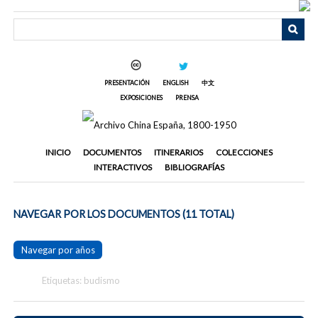
Saltar
al
contenido
principal
PRESENTACIÓN
ENGLISH
中文
EXPOSICIONES
PRENSA
INICIO
DOCUMENTOS
ITINERARIOS
COLECCIONES
INTERACTIVOS
BIBLIOGRAFÍAS
NAVEGAR POR LOS DOCUMENTOS (11 TOTAL)
Navegar por años
Etiquetas: budismo