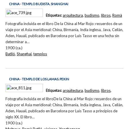
CHINA - TEMPLO BUDISTA. SHANGHAI
Etiquetas:
arquitectura
,
budismo
,
libros
,
Romà
Fotografía incluida en el libro De la China al Mar Rojo: recuerdos de un
viaje por el Asia meridional: China, Birmania, India inglesa, Java, Ceilán,
Aden, Hauaii, publicado en Barcelona por Luis Tasso en una fecha sin
determinar a…
1900 (ca.)
Batlló
,
Shanghai
,
templos
CHINA - TEMPLO DE LOS LAMAS. PEKIN
Etiquetas:
arquitectura
,
budismo
,
libros
,
Fotografía incluida en el libroDe la China al Mar Rojo: recuerdos de un
viaje por el Asia meridional: China, Birmania, India inglesa, Java, Ceilán,
Aden, Hauaii, publicado en Barcelona por Luis Tasso a principios de
siglo XX. El libro…
1900 (ca.)