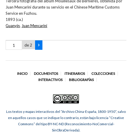
Tercera fotografía del álbum Mouillesaux de Bernières, obtenida por
Juan Mencarini durante su servicio en el Chinese Maritime Customs
Service en Fuzhou.
1893 (ca.)
Guanyin
,
Juan Mencarini
de 2
INICIO
DOCUMENTOS
ITINERARIOS
COLECCIONES
INTERACTIVOS
BIBLIOGRAFÍAS
Los textos y mapas interactivos del “Archivo China-España, 1800-1950”, salvo
en aquellos casos que se indique lo contrario, están bajo licencia “Creative
Commons” del tipo BY-NC-ND (Reconocimiento-NoComercial-
SinObraDerivada).