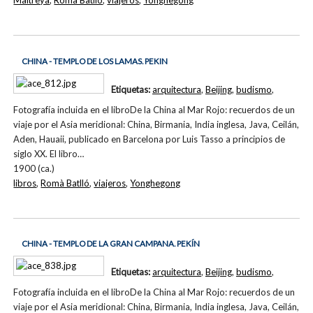
Maitreya
,
Romà Batlló
,
viajeros
,
Yonghegong
CHINA - TEMPLO DE LOS LAMAS. PEKIN
Etiquetas:
arquitectura
,
Beijing
,
budismo
,
Fotografía incluida en el libroDe la China al Mar Rojo: recuerdos de un
viaje por el Asia meridional: China, Birmania, India inglesa, Java, Ceilán,
Aden, Hauaii, publicado en Barcelona por Luis Tasso a principios de
siglo XX. El libro…
1900 (ca.)
libros
,
Romà Batlló
,
viajeros
,
Yonghegong
CHINA - TEMPLO DE LA GRAN CAMPANA. PEKÍN
Etiquetas:
arquitectura
,
Beijing
,
budismo
,
Fotografía incluida en el libroDe la China al Mar Rojo: recuerdos de un
viaje por el Asia meridional: China, Birmania, India inglesa, Java, Ceilán,