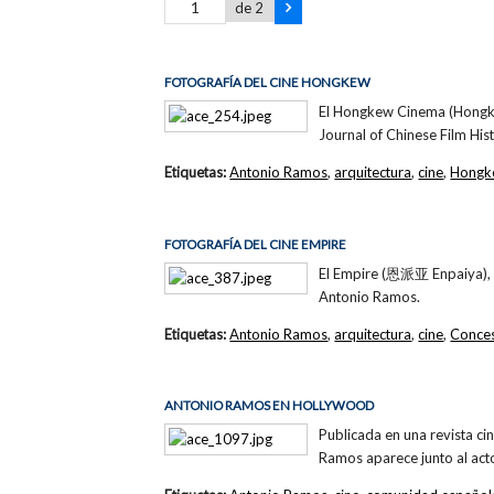
de 2
FOTOGRAFÍA DEL CINE HONGKEW
El Hongkew Cinema (Hongkou
Journal of Chinese Film Hist
Etiquetas:
Antonio Ramos
,
arquitectura
,
cine
,
Hongk
FOTOGRAFÍA DEL CINE EMPIRE
El Empire (恩派亚 Enpaiya), en
Antonio Ramos.
Etiquetas:
Antonio Ramos
,
arquitectura
,
cine
,
Conces
ANTONIO RAMOS EN HOLLYWOOD
Publicada en una revista ci
Ramos aparece junto al acto