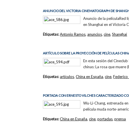
ANUNCIO DEL VICTORIA CINEMATOGRAPH DE SHANGH
Anuncio de la películaRed 
en Shanghai en el Victor
Etiquetas:
Antonio Ramos
,
anuncios
,
cine
,
Shanghai
ARTÍCULO SOBRE LA PROYECCIÓN DE PELÍCULAS CHIN
En esta sesión del Cineclub
chinas: La rosa que muer
Etiquetas:
artículos
,
China en España
,
cine
,
Federico 
PORTADA CON ERNESTO VILCHES CARACTERIZADO C
Wu-Li-Chang, estrenada en 
película muda norte-ameri
Etiquetas:
China en España
,
cine
,
portadas
,
prensa