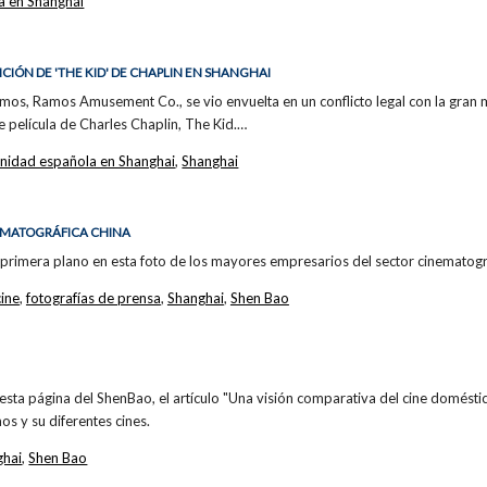
a en Shanghai
ICIÓN DE 'THE KID' DE CHAPLIN EN SHANGHAI
s, Ramos Amusement Co., se vio envuelta en un conflicto legal con la gran mul
e película de Charles Chaplin, The Kid.…
nidad española en Shanghai
,
Shanghai
NEMATOGRÁFICA CHINA
rimera plano en esta foto de los mayores empresarios del sector cinematogr
cine
,
fotografías de prensa
,
Shanghai
,
Shen Bao
e esta página del ShenBao, el artículo "Una visión comparativa del cine
s y su diferentes cines.
ghai
,
Shen Bao