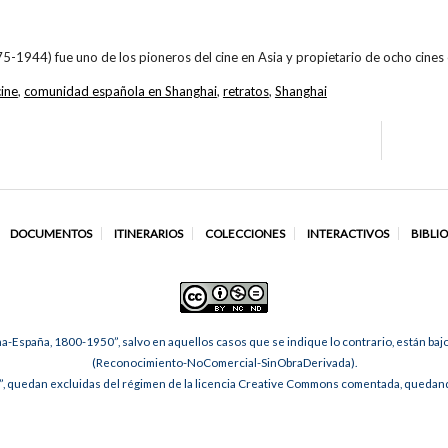
-1944) fue uno de los pioneros del cine en Asia y propietario de ocho cines 
cine
,
comunidad española en Shanghai
,
retratos
,
Shanghai
DOCUMENTOS
ITINERARIOS
COLECCIONES
INTERACTIVOS
BIBLI
na-España, 1800-1950”, salvo en aquellos casos que se indique lo contrario, están ba
(Reconocimiento-NoComercial-SinObraDerivada).
, quedan excluidas del régimen de la licencia Creative Commons comentada, quedando