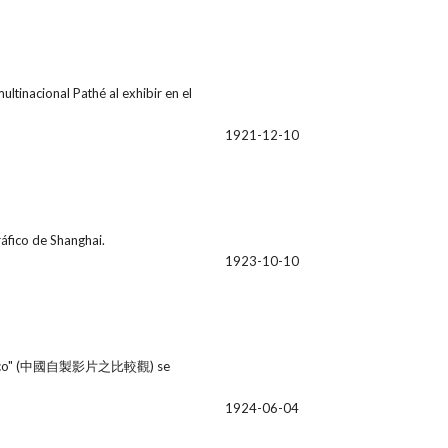
tinacional Pathé al exhibir en el
1921-12-10
áfico de Shanghai.
1923-10-10
 doméstico" (中國自製影片之比較觀) se
1924-06-04