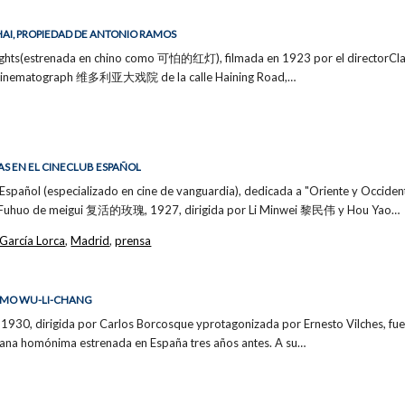
AI, PROPIEDAD DE ANTONIO RAMOS
lights(estrenada en chino como 可怕的红灯), filmada en 1923 por el directorCla
ia Cinematograph 维多利亚大戏院 de la calle Haining Road,…
AS EN EL CINECLUB ESPAÑOL
 Español (especializado en cine de vanguardia), dedicada a "Oriente y Occident
e (Fuhuo de meigui 复活的玫瑰, 1927, dirigida por Li Minwei 黎民伟 y Hou Yao…
García Lorca
,
Madrid
,
prensa
OMO WU-LI-CHANG
1930, dirigida por Carlos Borcosque yprotagonizada por Ernesto Vilches, fue
cana homónima estrenada en España tres años antes. A su…