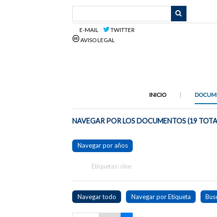
Saltar
al
contenido
E-MAIL
TWITTER
principal
AVISO LEGAL
INICIO
DOCUM
NAVEGAR POR LOS DOCUMENTOS (19 TOTA
Navegar por años
Etiquetas: cine
Navegar todo
Navegar por Etiqueta
Bus