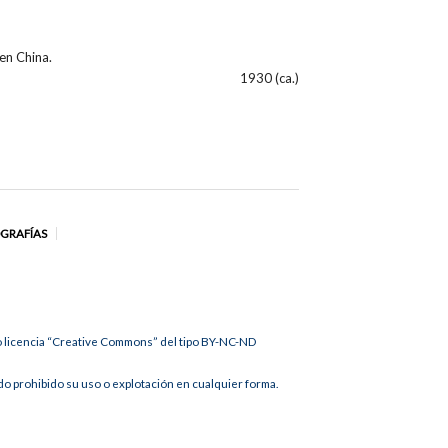
en China.
1930 (ca.)
OGRAFÍAS
jo licencia “Creative Commons” del tipo BY-NC-ND
 prohibido su uso o explotación en cualquier forma.