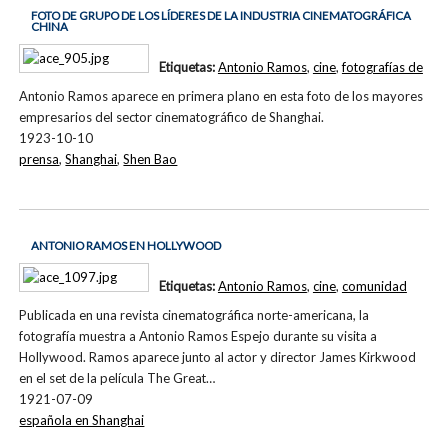
FOTO DE GRUPO DE LOS LÍDERES DE LA INDUSTRIA CINEMATOGRÁFICA
CHINA
Etiquetas:
Antonio Ramos
,
cine
,
fotografías de
Antonio Ramos aparece en primera plano en esta foto de los mayores
empresarios del sector cinematográfico de Shanghai.
1923-10-10
prensa
,
Shanghai
,
Shen Bao
ANTONIO RAMOS EN HOLLYWOOD
Etiquetas:
Antonio Ramos
,
cine
,
comunidad
Publicada en una revista cinematográfica norte-americana, la
fotografía muestra a Antonio Ramos Espejo durante su visita a
Hollywood. Ramos aparece junto al actor y director James Kirkwood
en el set de la película The Great…
1921-07-09
española en Shanghai