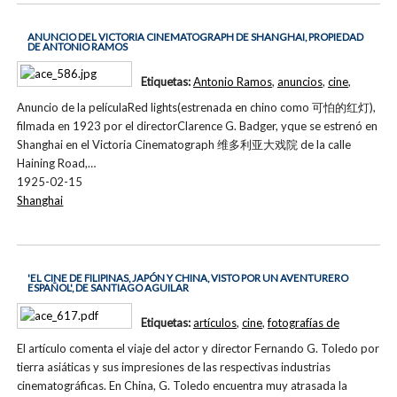
ANUNCIO DEL VICTORIA CINEMATOGRAPH DE SHANGHAI, PROPIEDAD
DE ANTONIO RAMOS
Etiquetas:
Antonio Ramos
,
anuncios
,
cine
,
Anuncio de la películaRed lights(estrenada en chino como 可怕的红灯),
filmada en 1923 por el directorClarence G. Badger, yque se estrenó en
Shanghai en el Victoria Cinematograph 维多利亚大戏院 de la calle
Haining Road,…
1925-02-15
Shanghai
'EL CINE DE FILIPINAS, JAPÓN Y CHINA, VISTO POR UN AVENTURERO
ESPAÑOL', DE SANTIAGO AGUILAR
Etiquetas:
artículos
,
cine
,
fotografías de
El artículo comenta el viaje del actor y director Fernando G. Toledo por
tierra asiáticas y sus impresiones de las respectivas industrias
cinematográficas. En China, G. Toledo encuentra muy atrasada la