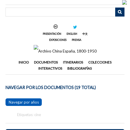
Saltar
al
contenido
principal
PRESENTACIÓN
ENGLISH
中文
EXPOSICIONES
PRENSA
INICIO
DOCUMENTOS
ITINERARIOS
COLECCIONES
INTERACTIVOS
BIBLIOGRAFÍAS
NAVEGAR POR LOS DOCUMENTOS (19 TOTAL)
Navegar por años
Etiquetas: cine