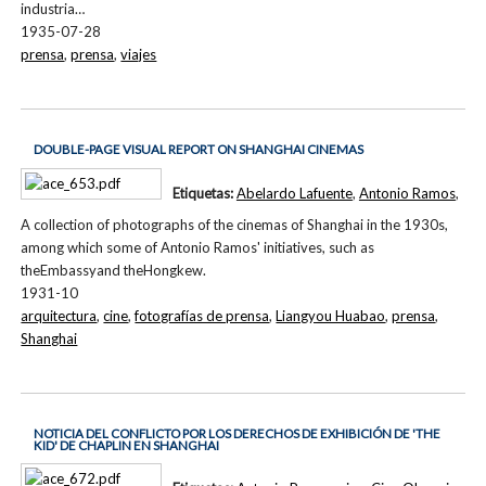
industria…
1935-07-28
prensa
,
prensa
,
viajes
DOUBLE-PAGE VISUAL REPORT ON SHANGHAI CINEMAS
Etiquetas:
Abelardo Lafuente
,
Antonio Ramos
,
A collection of photographs of the cinemas of Shanghai in the 1930s,
among which some of Antonio Ramos' initiatives, such as
theEmbassyand theHongkew.
1931-10
arquitectura
,
cine
,
fotografías de prensa
,
Liangyou Huabao
,
prensa
,
Shanghai
NOTICIA DEL CONFLICTO POR LOS DERECHOS DE EXHIBICIÓN DE 'THE
KID' DE CHAPLIN EN SHANGHAI