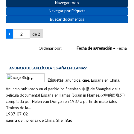
Navegar todo
Navegar por Etiqueta
Buscar documentos
de 2
Ordenar por:
Fecha de agregación
Fecha
ANUNCIO DE LA PELÍCULA 'ESPAÑA EN LLAMAS'
Etiquetas:
anuncios
,
cine
,
España en China
,
Anuncio publicado en el periódico Shenbao 申报 de Shanghai de la
película documental España en llamas (Spain in Flames,火中的西班牙),
compilada por Helen van Dongen en 1937 a partir de materiales
fílmicos de la…
1937-07-02
guerra civil
,
prensa de China
,
Shen Bao