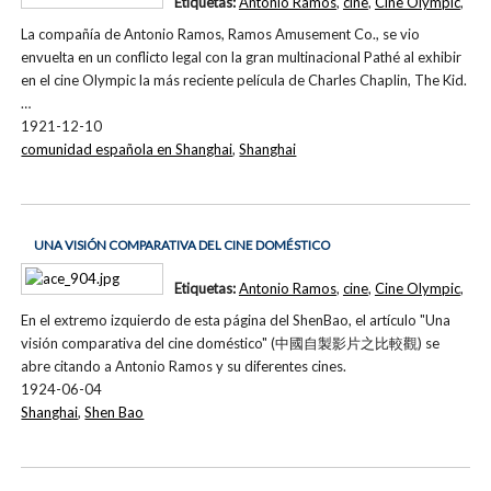
Etiquetas:
Antonio Ramos
,
cine
,
Cine Olympic
,
La compañía de Antonio Ramos, Ramos Amusement Co., se vio
envuelta en un conflicto legal con la gran multinacional Pathé al exhibir
en el cine Olympic la más reciente película de Charles Chaplin, The Kid.
…
1921-12-10
comunidad española en Shanghai
,
Shanghai
UNA VISIÓN COMPARATIVA DEL CINE DOMÉSTICO
Etiquetas:
Antonio Ramos
,
cine
,
Cine Olympic
,
En el extremo izquierdo de esta página del ShenBao, el artículo "Una
visión comparativa del cine doméstico" (中國自製影片之比較觀) se
abre citando a Antonio Ramos y su diferentes cines.
1924-06-04
Shanghai
,
Shen Bao