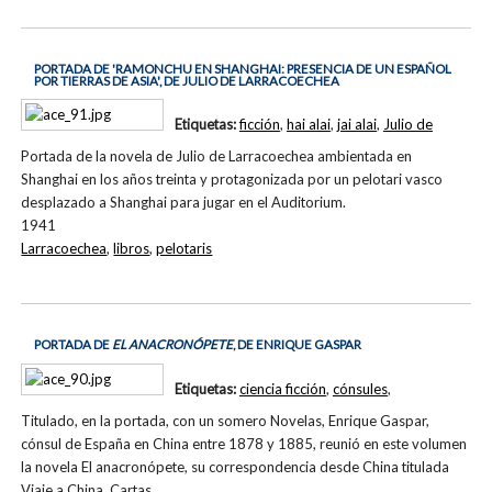
PORTADA DE 'RAMONCHU EN SHANGHAI: PRESENCIA DE UN ESPAÑOL
POR TIERRAS DE ASIA', DE JULIO DE LARRACOECHEA
Etiquetas:
ficción
,
hai alai
,
jai alai
,
Julio de
Portada de la novela de Julio de Larracoechea ambientada en
Shanghai en los años treinta y protagonizada por un pelotari vasco
desplazado a Shanghai para jugar en el Auditorium.
1941
Larracoechea
,
libros
,
pelotaris
PORTADA DE
EL ANACRONÓPETE
, DE ENRIQUE GASPAR
Etiquetas:
ciencia ficción
,
cónsules
,
Titulado, en la portada, con un somero Novelas, Enrique Gaspar,
cónsul de España en China entre 1878 y 1885, reunió en este volumen
la novela El anacronópete, su correspondencia desde China titulada
Viaje a China. Cartas…