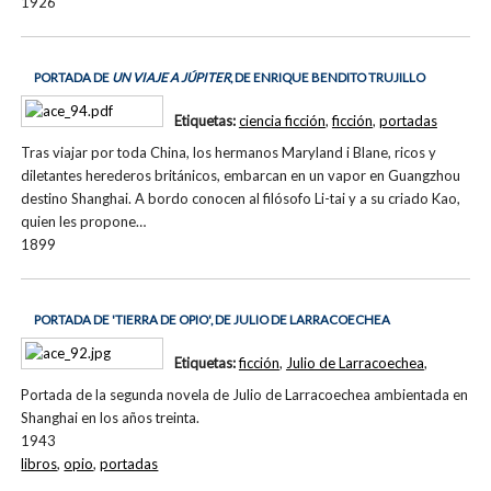
1926
PORTADA DE
UN VIAJE A JÚPITER
, DE ENRIQUE BENDITO TRUJILLO
Etiquetas:
ciencia ficción
,
ficción
,
portadas
Tras viajar por toda China, los hermanos Maryland i Blane, ricos y
diletantes herederos británicos, embarcan en un vapor en Guangzhou
destino Shanghai. A bordo conocen al filósofo Li-tai y a su criado Kao,
quien les propone…
1899
PORTADA DE 'TIERRA DE OPIO', DE JULIO DE LARRACOECHEA
Etiquetas:
ficción
,
Julio de Larracoechea
,
Portada de la segunda novela de Julio de Larracoechea ambientada en
Shanghai en los años treinta.
1943
libros
,
opio
,
portadas