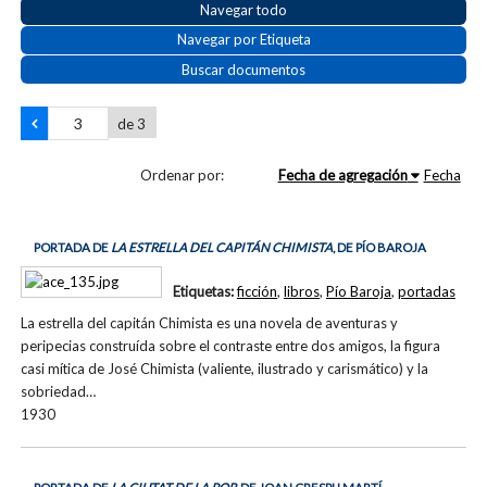
Navegar todo
Navegar por Etiqueta
Buscar documentos
de 3
Ordenar por:
Fecha de agregación
Fecha
PORTADA DE
LA ESTRELLA DEL CAPITÁN CHIMISTA
, DE PÍO BAROJA
Etiquetas:
ficción
,
libros
,
Pío Baroja
,
portadas
La estrella del capitán Chimista es una novela de aventuras y
peripecias construída sobre el contraste entre dos amigos, la figura
casi mítica de José Chimista (valiente, ilustrado y carismático) y la
sobriedad…
1930