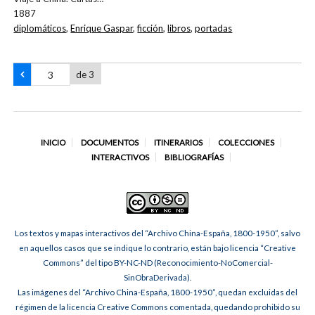
1887
diplomáticos
,
Enrique Gaspar
,
ficción
,
libros
,
portadas
de 3
INICIO
DOCUMENTOS
ITINERARIOS
COLECCIONES
INTERACTIVOS
BIBLIOGRAFÍAS
Los textos y mapas interactivos del “Archivo China-España, 1800-1950”, salvo
en aquellos casos que se indique lo contrario, están bajo licencia “Creative
Commons” del tipo BY-NC-ND (Reconocimiento-NoComercial-
SinObraDerivada).
Las imágenes del “Archivo China-España, 1800-1950”, quedan excluidas del
régimen de la licencia Creative Commons comentada, quedando prohibido su