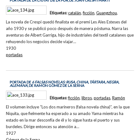
PORTADA DE
LA CIUTAT DE LA POR
, DE JOAN CRESPI I MARTÍ
Etiquetas:
catalán
,
ficción
,
Guangzhou
,
La novela de Crespi quedó finalista en el premi Les Ales Esteses del
año 1930 y se publicó poco después de manera póstuma. Narra las
aventuras de Albert Garriga, hijo de industriales del textil catalanes que
rehuyendo los negocios decide viajar…
1930
portadas
PORTADA DE
6 FALSAS NOVELAS: RUSA, CHINA, TÁRTARA, NEGRA,
ALEMANA
, DE RAMÓN GÓMEZ DE LA SERNA
Etiquetas:
ficción
,
libros
,
portadas
,
Ramón
El volumen incluye “Los dos marineros (falsa novela china)”, en la que
Niquita, que fielmente ha esperado a su amado Yama mientras ha
estado en la mar desconfía de él y lo sigue hasta el puerto y sus
burdeles. Dirige entonces su atención a…
1927
Gómez de la Serna