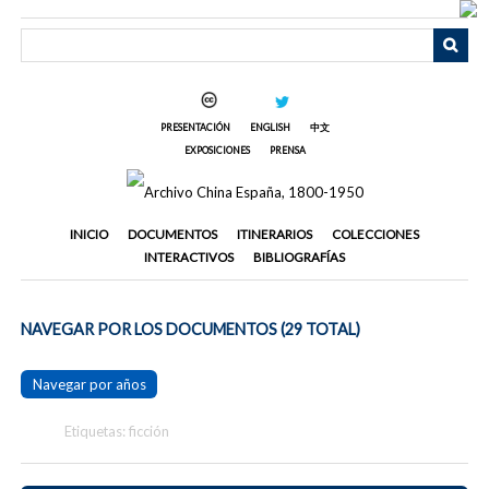
Saltar
al
contenido
principal
PRESENTACIÓN
ENGLISH
中文
EXPOSICIONES
PRENSA
INICIO
DOCUMENTOS
ITINERARIOS
COLECCIONES
INTERACTIVOS
BIBLIOGRAFÍAS
NAVEGAR POR LOS DOCUMENTOS (29 TOTAL)
Navegar por años
Etiquetas: ficción