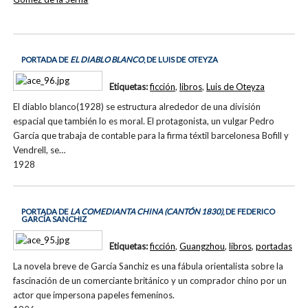
PORTADA DE
EL DIABLO BLANCO
, DE LUIS DE OTEYZA
Etiquetas:
ficción
,
libros
,
Luis de Oteyza
El diablo blanco(1928) se estructura alrededor de una división
espacial que también lo es moral. El protagonista, un vulgar Pedro
García que trabaja de contable para la firma téxtil barcelonesa Bofill y
Vendrell, se…
1928
PORTADA DE
LA COMEDIANTA CHINA (CANTÓN 1830)
, DE FEDERICO
GARCÍA SANCHIZ
Etiquetas:
ficción
,
Guangzhou
,
libros
,
portadas
La novela breve de García Sanchiz es una fábula orientalista sobre la
fascinación de un comerciante británico y un comprador chino por un
actor que impersona papeles femeninos.