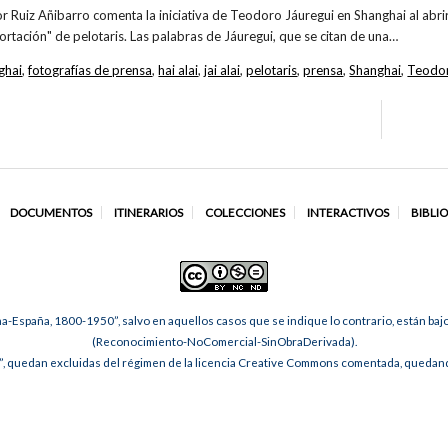
tor Ruiz Añibarro comenta la iniciativa de Teodoro Jáuregui en Shanghai al abrir
portación" de pelotaris. Las palabras de Jáuregui, que se citan de una…
ghai
,
fotografías de prensa
,
hai alai
,
jai alai
,
pelotaris
,
prensa
,
Shanghai
,
Teodor
DOCUMENTOS
ITINERARIOS
COLECCIONES
INTERACTIVOS
BIBLI
na-España, 1800-1950”, salvo en aquellos casos que se indique lo contrario, están ba
(Reconocimiento-NoComercial-SinObraDerivada).
, quedan excluidas del régimen de la licencia Creative Commons comentada, quedando