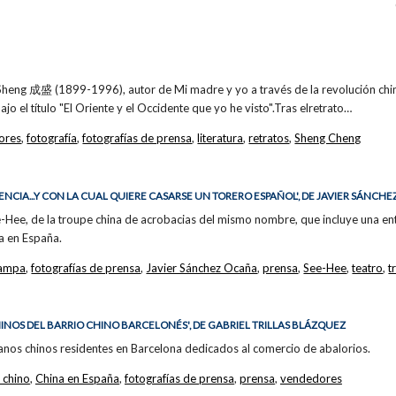
 Sheng 成盛 (1899-1996), autor de Mi madre y yo a través de la revolución chin
ajo el título "El Oriente y el Occidente que yo he visto".Tras elretrato…
tores
,
fotografía
,
fotografías de prensa
,
literatura
,
retratos
,
Sheng Cheng
ENCIA...Y CON LA CUAL QUIERE CASARSE UN TORERO ESPAÑOL', DE JAVIER SÁNCH
e-Hee, de la troupe china de acrobacias del mismo nombre, que incluye una entr
a en España.
tampa
,
fotografías de prensa
,
Javier Sánchez Ocaña
,
prensa
,
See-Hee
,
teatro
,
t
HINOS DEL BARRIO CHINO BARCELONÉS', DE GABRIEL TRILLAS BLÁZQUEZ
anos chinos residentes en Barcelona dedicados al comercio de abalorios.
 chino
,
China en España
,
fotografías de prensa
,
prensa
,
vendedores