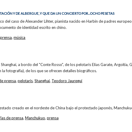
CIÓN Y DE ALBERGUE, Y QUE DA UN CONCIERTO POR...OCHO PESETAS
eco del caso de Alexander Lihter, pianista nacido en Harbin de padres europeo
ocumento de identidad escrito en chino.
 prensa
,
música
a Shanghai, a bordo del "Conte Rosso", de los pelotaris Elias Garate, Argoitia,
 la fotografía), de los que se ofrecen detalles biográficos.
 de prensa
,
pelotaris
,
Shanghai
,
Teodoro Jauregui
 estado creado en el nordeste de China bajo el protectado japonés, Manchuku
fías de prensa
,
Manchukuo
,
prensa