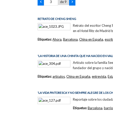
de 9
RETRATO DE CHENG SHENG
Retrato del escritor Cheng
en el Hotel Ritz de Madrid b
Etiquetas:
Ahora
,
Barcelona
,
China en España
,
escri
'LA HISTORIA DE UNA CHINITA QUE HA NACIDO EN VAL
Artículo sobre la familia Se
fundador del grupo y nacid
Etiquetas:
artículos
,
China en España
,
entrevista
,
Es
'LA VIDA PINTORESCA Y NO SIEMPRE ALEGRE DE LOS C
Reportaje sobre los ciudad
Etiquetas:
Barcelona
,
barrio