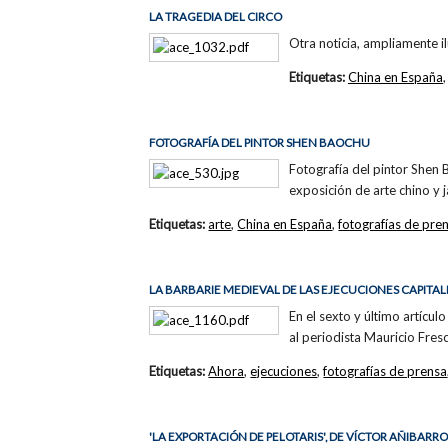
LA TRAGEDIA DEL CIRCO
Otra noticia, ampliamente il
Etiquetas:
China en España
FOTOGRAFÍA DEL PINTOR SHEN BAOCHU
Fotografía del pintor Shen
exposición de arte chino y
Etiquetas:
arte
,
China en España
,
fotografías de pre
LA BARBARIE MEDIEVAL DE LAS EJECUCIONES CAPITAL
En el sexto y último artícu
al periodista Mauricio Fres
Etiquetas:
Ahora
,
ejecuciones
,
fotografías de prensa
'LA EXPORTACIÓN DE PELOTARIS', DE VÍCTOR AÑIBARR