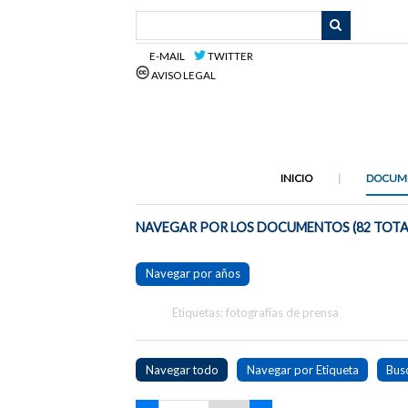
Saltar
al
contenido
E-MAIL
TWITTER
principal
AVISO LEGAL
INICIO
DOCUM
NAVEGAR POR LOS DOCUMENTOS (82 TOTA
Navegar por años
Etiquetas: fotografías de prensa
Navegar todo
Navegar por Etiqueta
Bus