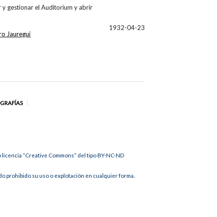
 y gestionar el Auditorium y abrir
1932-04-23
o Jauregui
OGRAFÍAS
jo licencia “Creative Commons” del tipo BY-NC-ND
 prohibido su uso o explotación en cualquier forma.