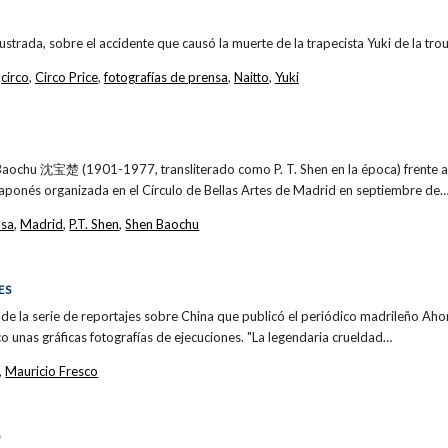
ustrada, sobre el accidente que causó la muerte de la trapecista Yuki de la tro
,
circo
,
Circo Price
,
fotografías de prensa
,
Naitto
,
Yuki
 Baochu 沈宝楚 (1901-1977, transliterado como P. T. Shen en la época) frente a
 japonés organizada en el Círculo de Bellas Artes de Madrid en septiembre de
nsa
,
Madrid
,
P.T. Shen
,
Shen Baochu
ES
lo de la serie de reportajes sobre China que publicó el periódico madrileño Aho
co unas gráficas fotografías de ejecuciones. "La legendaria crueldad…
,
Mauricio Fresco
O