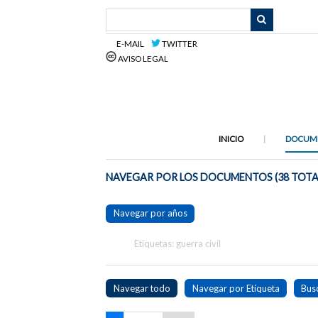
Saltar
al
contenido
E-MAIL
TWITTER
principal
AVISO LEGAL
INICIO
DOCUM
NAVEGAR POR LOS DOCUMENTOS (38 TOTA
Navegar por años
Etiquetas: guerra civil
Navegar todo
Navegar por Etiqueta
Bus