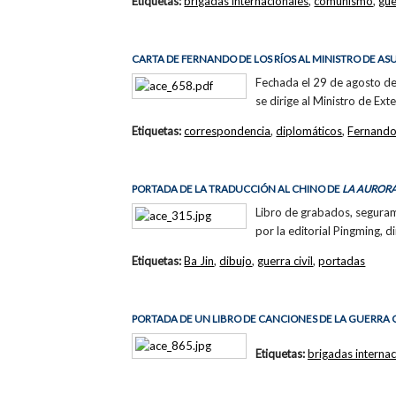
Etiquetas:
brigadas internacionales
,
comunismo
,
gue
CARTA DE FERNANDO DE LOS RÍOS AL MINISTRO DE AS
Fechada el 29 de agosto de
se dirige al Ministro de Ex
Etiquetas:
correspondencia
,
diplomáticos
,
Fernando
PORTADA DE LA TRADUCCIÓN AL CHINO DE
LA AURORA
Libro de grabados, segurame
por la editorial Pingming, di
Etiquetas:
Ba Jin
,
dibujo
,
guerra civil
,
portadas
PORTADA DE UN LIBRO DE CANCIONES DE LA GUERRA 
Etiquetas:
brigadas internac