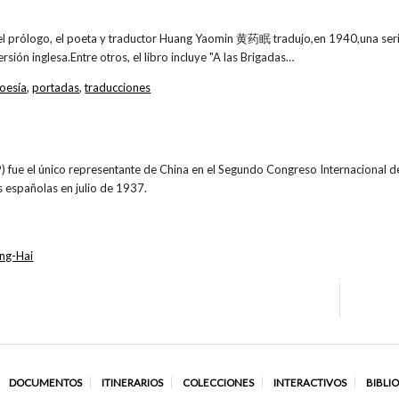
el prólogo, el poeta y traductor Huang Yaomin 黄药眠 tradujo,en 1940,una ser
rsión inglesa.Entre otros, el libro incluye "A las Brigadas…
oesía
,
portadas
,
traducciones
 fue el único representante de China en el Segundo Congreso Internacional de
s españolas en julio de 1937.
ing-Hai
DOCUMENTOS
ITINERARIOS
COLECCIONES
INTERACTIVOS
BIBLI