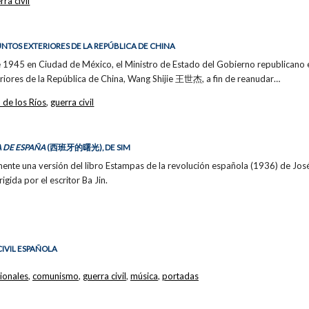
rra civil
UNTOS EXTERIORES DE LA REPÚBLICA DE CHINA
 1945 en Ciudad de México, el Ministro de Estado del Gobierno republicano en
teriores de la República de China, Wang Shijie 王世杰, a fin de reanudar…
 de los Ríos
,
guerra civil
 DE ESPAÑA
(西班牙的曙光), DE SIM
nte una versión del libro Estampas de la revolución española (1936) de José 
rigida por el escritor Ba Jin.
CIVIL ESPAÑOLA
ionales
,
comunismo
,
guerra civil
,
música
,
portadas