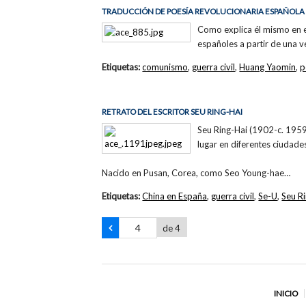
TRADUCCIÓN DE POESÍA REVOLUCIONARIA ESPAÑOLA
Como explica él mismo en 
españoles a partir de una ve
Etiquetas:
comunismo
,
guerra civil
,
Huang Yaomin
,
p
RETRATO DEL ESCRITOR SEU RING-HAI
Seu Ring-Hai (1902-c. 1959)
lugar en diferentes ciudade
Nacido en Pusan, Corea, como Seo Young-hae…
Etiquetas:
China en España
,
guerra civil
,
Se-U
,
Seu R
de 4
INICIO