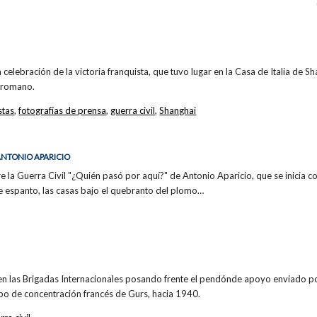
a celebración de la victoria franquista, que tuvo lugar en la Casa de Italia de Sh
o romano.
stas
,
fotografías de prensa
,
guerra civil
,
Shanghai
 ANTONIO APARICIO
la Guerra Civil "¿Quién pasó por aquí?" de Antonio Aparicio, que se inicia co
e espanto, las casas bajo el quebranto del plomo…
en las Brigadas Internacionales posando frente el pendónde apoyo enviado po
po de concentración francés de Gurs, hacia 1940.