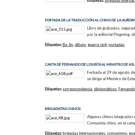
Etiquetas:
brigadas internac
PORTADA DE LA TRADUCCIÓN AL CHINO DE
LA AURORA
Libro de grabados, segurame
por la editorial Pingming, di
Etiquetas:
Ba Jin
,
dibujo
,
guerra civil
,
portadas
CARTA DE FERNANDO DE LOS RÍOS AL MINISTRO DE AS
Fechada el 29 de agosto de
se dirige al Ministro de Ex
Etiquetas:
correspondencia
,
diplomáticos
,
Fernando
BRIGADISTAS CHINOS
Algunos chinos integrados 
Comunista chino, en el cam
Etiquetas:
brigadas internacionales
,
comunismo
,
gue