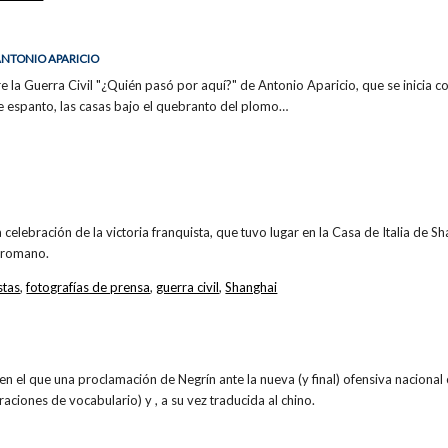
 ANTONIO APARICIO
la Guerra Civil "¿Quién pasó por aquí?" de Antonio Aparicio, que se inicia co
e espanto, las casas bajo el quebranto del plomo…
a celebración de la victoria franquista, que tuvo lugar en la Casa de Italia de Sh
o romano.
stas
,
fotografías de prensa
,
guerra civil
,
Shanghai
n el que una proclamación de Negrín ante la nueva (y final) ofensiva nacional 
araciones de vocabulario) y , a su vez traducida al chino.