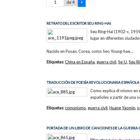
de 4
RETRATO DEL ESCRITOR SEU RING-HAI
Seu Ring-Hai (1902-c. 1959)
lugar en diferentes ciudade
Nacido en Pusan, Corea, como Seo Young-hae…
Etiquetas:
China en España
,
guerra civil
,
Se-U
,
Seu R
TRADUCCIÓN DE POESÍA REVOLUCIONARIA ESPAÑOLA
Como explica él mismo en 
españoles a partir de una ve
Etiquetas:
comunismo
,
guerra civil
,
Huang Yaomin
,
p
PORTADA DE UN LIBRO DE CANCIONES DE LA GUERRA 