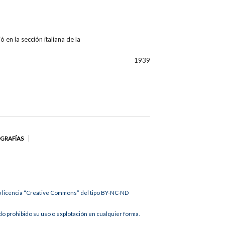
 en la sección italiana de la
1939
OGRAFÍAS
jo licencia “Creative Commons” del tipo BY-NC-ND
 prohibido su uso o explotación en cualquier forma.