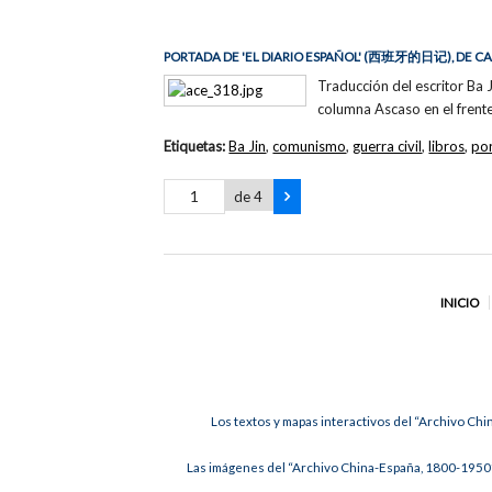
PORTADA DE 'EL DIARIO ESPAÑOL' (
西班牙的日记
), DE C
Traducción del escritor Ba J
columna Ascaso en el frent
Etiquetas:
Ba Jin
,
comunismo
,
guerra civil
,
libros
,
po
de 4
INICIO
Los textos y mapas interactivos del “Archivo Chi
Las imágenes del “Archivo China-España, 1800-1950”