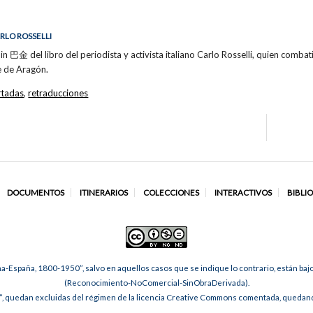
ARLO ROSSELLI
in 巴金 del libro del periodista y activista italiano Carlo Rosselli, quien combatió
e de Aragón.
rtadas
,
retraducciones
DOCUMENTOS
ITINERARIOS
COLECCIONES
INTERACTIVOS
BIBLI
na-España, 1800-1950”, salvo en aquellos casos que se indique lo contrario, están ba
(Reconocimiento-NoComercial-SinObraDerivada).
, quedan excluidas del régimen de la licencia Creative Commons comentada, quedando