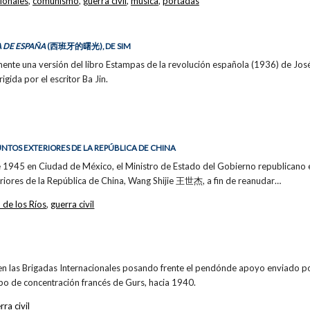
ionales
,
comunismo
,
guerra civil
,
música
,
portadas
 DE ESPAÑA
(西班牙的曙光), DE SIM
nte una versión del libro Estampas de la revolución española (1936) de José 
rigida por el escritor Ba Jin.
UNTOS EXTERIORES DE LA REPÚBLICA DE CHINA
 1945 en Ciudad de México, el Ministro de Estado del Gobierno republicano en
teriores de la República de China, Wang Shijie 王世杰, a fin de reanudar…
 de los Ríos
,
guerra civil
en las Brigadas Internacionales posando frente el pendónde apoyo enviado po
po de concentración francés de Gurs, hacia 1940.
rra civil