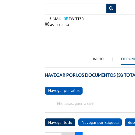
Saltar
al
contenido
E-MAIL
TWITTER
principal
AVISO LEGAL
INICIO
DOCUM
NAVEGAR POR LOS DOCUMENTOS (38 TOTA
Navegar por años
Etiquetas: guerra civil
Navegar todo
Navegar por Etiqueta
Bus