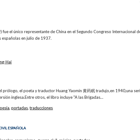
 fue el único representante de China en el Segundo Congreso Internacional de
s españolas en julio de 1937.
ing-Hai
el prólogo, el poeta y traductor Huang Yaomin 黄药眠 tradujo,en 1940,una ser
rsión inglesa.Entre otros, el libro incluye "A las Brigadas…
oesía
,
portadas
,
traducciones
CIVIL ESPAÑOLA