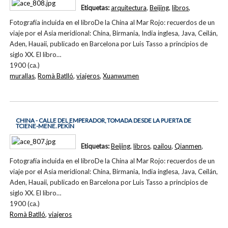
Etiquetas:
arquitectura
,
Beijing
,
libros
,
Fotografía incluida en el libroDe la China al Mar Rojo: recuerdos de un
viaje por el Asia meridional: China, Birmania, India inglesa, Java, Ceilán,
Aden, Hauaii, publicado en Barcelona por Luis Tasso a principios de
siglo XX. El libro…
1900 (ca.)
murallas
,
Romà Batlló
,
viajeros
,
Xuanwumen
CHINA - CALLE DEL EMPERADOR, TOMADA DESDE LA PUERTA DE
TCIENE-MENE. PEKÍN
Etiquetas:
Beijing
,
libros
,
pailou
,
Qianmen
,
Fotografía incluida en el libroDe la China al Mar Rojo: recuerdos de un
viaje por el Asia meridional: China, Birmania, India inglesa, Java, Ceilán,
Aden, Hauaii, publicado en Barcelona por Luis Tasso a principios de
siglo XX. El libro…
1900 (ca.)
Romà Batlló
,
viajeros