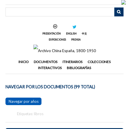
Saltar
al
contenido
principal
PRESENTACIÓN
ENGLISH
中文
EXPOSICIONES
PRENSA
INICIO
DOCUMENTOS
ITINERARIOS
COLECCIONES
INTERACTIVOS
BIBLIOGRAFÍAS
NAVEGAR POR LOS DOCUMENTOS (99 TOTAL)
Navegar por años
Etiquetas: libros