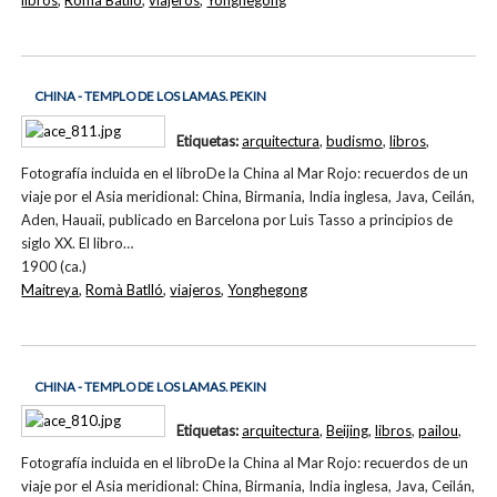
CHINA - TEMPLO DE LOS LAMAS. PEKIN
Etiquetas:
arquitectura
,
budismo
,
libros
,
Fotografía incluida en el libroDe la China al Mar Rojo: recuerdos de un
viaje por el Asia meridional: China, Birmania, India inglesa, Java, Ceilán,
Aden, Hauaii, publicado en Barcelona por Luis Tasso a principios de
siglo XX. El libro…
1900 (ca.)
Maitreya
,
Romà Batlló
,
viajeros
,
Yonghegong
CHINA - TEMPLO DE LOS LAMAS. PEKIN
Etiquetas:
arquitectura
,
Beijing
,
libros
,
pailou
,
Fotografía incluida en el libroDe la China al Mar Rojo: recuerdos de un
viaje por el Asia meridional: China, Birmania, India inglesa, Java, Ceilán,