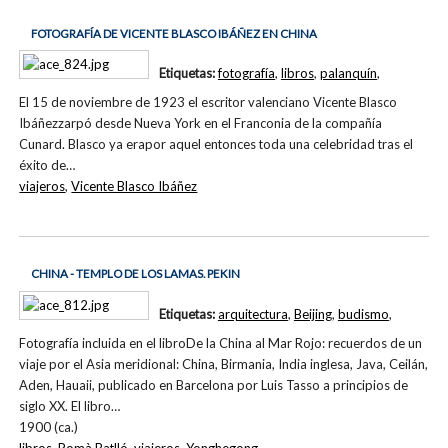
FOTOGRAFÍA DE VICENTE BLASCO IBÁÑEZ EN CHINA
Etiquetas:
fotografía
,
libros
,
palanquín
,
El 15 de noviembre de 1923 el escritor valenciano Vicente Blasco
Ibáñezzarpó desde Nueva York en el Franconia de la compañía
Cunard. Blasco ya erapor aquel entonces toda una celebridad tras el
éxito de…
viajeros
,
Vicente Blasco Ibáñez
CHINA - TEMPLO DE LOS LAMAS. PEKIN
Etiquetas:
arquitectura
,
Beijing
,
budismo
,
Fotografía incluida en el libroDe la China al Mar Rojo: recuerdos de un
viaje por el Asia meridional: China, Birmania, India inglesa, Java, Ceilán,
Aden, Hauaii, publicado en Barcelona por Luis Tasso a principios de
siglo XX. El libro…
1900 (ca.)
libros
,
Romà Batlló
,
viajeros
,
Yonghegong