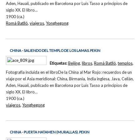
Aden, Hauaii, publicado en Barcelona por Luis Tasso a principios de
siglo XX. El libro…
1900 (ca.)
Romà Batlló
,
viajeros
,
Yonghegong
CHINA - SALIENDO DEL TEMPLO DE LOS LAMAS. PEKIN
Etiquetas:
Beijing
,
libros
,
Romà Batlló
,
templos
,
Fotografía incluida en el libroDe la China al Mar Rojo: recuerdos de un
viaje por el Asia meridional: China, Birmania, India inglesa, Java, Ceilán,
Aden, Hauaii, publicado en Barcelona por Luis Tasso a principios de
siglo XX. El libro…
1900 (ca.)
viajeros
,
Yonghegong
CHINA - PUERTA HATAMEN (MURALLAS). PEKIN