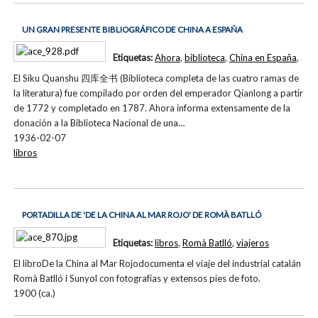
UN GRAN PRESENTE BIBLIOGRÁFICO DE CHINA A ESPAÑA
Etiquetas:
Ahora
,
biblioteca
,
China en España
,
El Siku Quanshu 四库全书 (Biblioteca completa de las cuatro ramas de
la literatura) fue compilado por orden del emperador Qianlong a partir
de 1772 y completado en 1787. Ahora informa extensamente de la
donación a la Biblioteca Nacional de una…
1936-02-07
libros
PORTADILLA DE 'DE LA CHINA AL MAR ROJO' DE ROMÀ BATLLÓ
Etiquetas:
libros
,
Romà Batlló
,
viajeros
El libroDe la China al Mar Rojodocumenta el viaje del industrial catalán
Romà Batlló i Sunyol con fotografías y extensos pies de foto.
1900 (ca.)