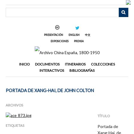
Saltar
al
contenido
principal
PRESENTACIÓN
ENGLISH
中文
EXPOSICIONES
PRENSA
INICIO
DOCUMENTOS
ITINERARIOS
COLECCIONES
INTERACTIVOS
BIBLIOGRAFÍAS
PORTADA DE XANG-HAI, DE JOHN COLTON
ARCHIVOS
TÍTULO
ETIQUETAS
Portada de
Xang-Hai, de