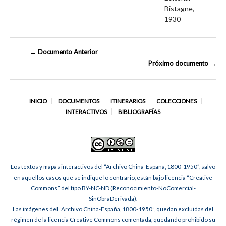
Bistagne,
1930
← Documento Anterior
Próximo documento →
INICIO
DOCUMENTOS
ITINERARIOS
COLECCIONES
INTERACTIVOS
BIBLIOGRAFÍAS
Los textos y mapas interactivos del “Archivo China-España, 1800-1950”, salvo
en aquellos casos que se indique lo contrario, están bajo licencia “Creative
Commons” del tipo BY-NC-ND (Reconocimiento-NoComercial-
SinObraDerivada).
Las imágenes del “Archivo China-España, 1800-1950”, quedan excluidas del
régimen de la licencia Creative Commons comentada, quedando prohibido su