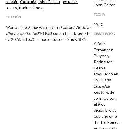
catalán
,
Cataluña
,
John Colton
,
portadas
,
John Colton
teatro
,
traducciones
FECHA
CITACIÓN
1930
“Portada de Xang-Hai, de John Colton,”
Archivo
China España, 1800-1950
, consulta 8 de agosto
DESCRIPCIÓN
de 2026,
http://ace.uoc.edu/items/show/874
.
Alfons
Fernández
Burgas y
Rodríguez-
Grahit
tradujeron en
1930
The
Shanghai
Gesture
, de
John Colton.
El 9 de
diciembre se
estrenó en el
Teatre Romea.
En la portada