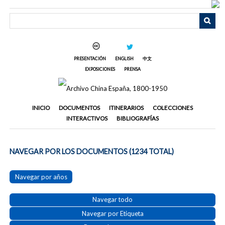
Saltar
al
contenido
principal
PRESENTACIÓN
ENGLISH
中文
EXPOSICIONES
PRENSA
INICIO
DOCUMENTOS
ITINERARIOS
COLECCIONES
INTERACTIVOS
BIBLIOGRAFÍAS
NAVEGAR POR LOS DOCUMENTOS (1234 TOTAL)
Navegar por años
Navegar todo
Navegar por Etiqueta