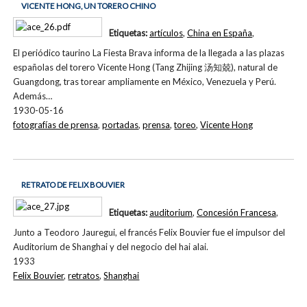
VICENTE HONG, UN TORERO CHINO
Etiquetas:
artículos
,
China en España
,
El periódico taurino La Fiesta Brava informa de la llegada a las plazas
españolas del torero Vicente Hong (Tang Zhijing 汤知兢), natural de
Guangdong, tras torear ampliamente en México, Venezuela y Perú.
Además…
1930-05-16
fotografías de prensa
,
portadas
,
prensa
,
toreo
,
Vicente Hong
RETRATO DE FELIX BOUVIER
Etiquetas:
auditorium
,
Concesión Francesa
,
Junto a Teodoro Jauregui, el francés Felix Bouvier fue el impulsor del
Auditorium de Shanghai y del negocio del hai alai.
1933
Felix Bouvier
,
retratos
,
Shanghai