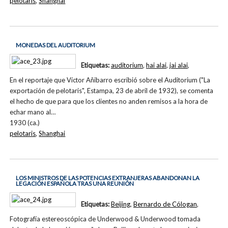
pelotaris
,
Shanghai
MONEDAS DEL AUDITORIUM
Etiquetas:
auditorium
,
hai alai
,
jai alai
,
En el reportaje que Víctor Añibarro escribió sobre el Auditorium ("La
exportación de pelotaris", Estampa, 23 de abril de 1932), se comenta
el hecho de que para que los clientes no anden remisos a la hora de
echar mano al…
1930 (ca.)
pelotaris
,
Shanghai
LOS MINISTROS DE LAS POTENCIAS EXTRANJERAS ABANDONAN LA
LEGACIÓN ESPAÑOLA TRAS UNA REUNIÓN
Etiquetas:
Beijing
,
Bernardo de Cólogan
,
Fotografía estereoscópica de Underwood & Underwood tomada