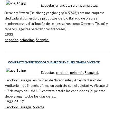
Etiquetas:
anuncios
,
Beraha
,
empresas
,
Beraha y Stetten (Belaiheng yanghang 倍来亨洋行) era una empresa
dedicada al comercio de productos de lujo (tallado de piedras
semipreciosas, distribución de relojes suizos como Omega y Tissot) y
tabacos (agentes para tabocos franceses).…
1933
negocios
,
sefarditas
,
Shanghai
CONTRATO ENTRE TEODORO JAUREGUI Y EL PELOTARI A. VICENTE
Etiquetas:
contrato
,
pelotaris
,
Shanghai
,
Teodoro Jauregui, en calidad de "Intendente y Arrendantario" del
Auditorium de Shanghai, firma un contrato con el pelotari A. Vicente el
17 de mayo del 1932. El contrato detalla las condiciones (el pelotari
deberá jugar todos los días de la…
1932-05-17
Teodoro Jauregui
,
Vicente