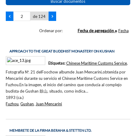
Buscar documentos
de 124
Ordenar por:
Fecha de agregación
Fecha
APPROACH TO THE GREAT BUDDHIST MONASTERY ON KUSHAN
Etiquetas:
Chinese Maritime Customs Service
,
Fotografía Nº. 21 delFoochow albumde Juan Mencarini,obtenida por
Mencarini durante su servicio el Chinese Maritime Customs Service en
Fuzhou.En la imagen, el inicio del camino que conducía al complejo
budista de Gushan 鼓山, situado, como indica…
1893 (ca.)
Fuzhou
,
Gushan
,
Juan Mencarini
MEMBRETE DE LA FIRMA BERAHA & STETTEN LTD.