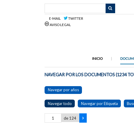
Saltar
al
contenido
E-MAIL
TWITTER
principal
AVISO LEGAL
INICIO
DOCUM
NAVEGAR POR LOS DOCUMENTOS (1234 TO
Navegar por años
Navegar todo
Navegar por Etiqueta
Bus
de 124