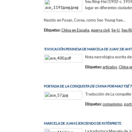
Seu Ring-Hai (1902-c. 1959)
lugar en diferentes ciudade
Nacido en Pusan, Corea, como Seo Young-hae…
Etiquetas:
China en España
,
guerra civil
,
Se-U
,
Seu R
'EVOCACIÓN PEKINESA DE MARCELA DE JUAN', DE AN
Nota necrológica escrita de
Etiquetas:
artículos
,
China e
PORTADA DE
LA CONQUISTA DE CHINA POR MAO TSÉ 
Traducción de La conquête 
Etiquetas:
comunismo
,
port
MARCELA DE JUAN EJERCIENDO DE INTÉRPRETE
La traductora Marcela de Ju