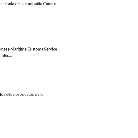
ranconia de la compañía Cunard.
Chinese Maritime Customs Service
uolin,…
dos ellos productos de la