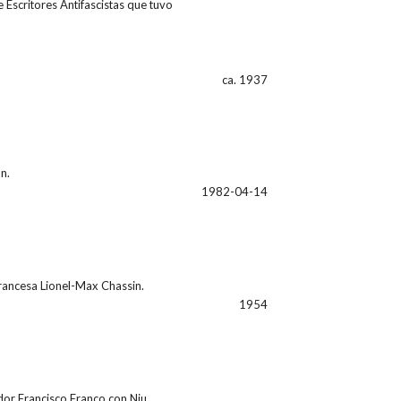
 Escritores Antifascistas que tuvo
ca. 1937
n.
1982-04-14
francesa Lionel-Max Chassin.
1954
dor Francisco Franco con Niu