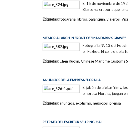
El 15 de noviembre de 1923
Blasco ya erapor aquel ento
Etiquetas:
fotografía
,
libros
,
palanquín
,
viajeros
,
Vic
MEMORIAL ARCH IN FRONT OF "MANDARIN'S GRAVE"
Fotografía Nº. 13 del Fooc
en Fuzhou. El centro de la 
Etiquetas:
Chen Ruolin
,
Chinese Maritime Customs S
ANUNCIOS DE LA EMPRESA FLORALIA
El jabón de afeitar Yimy, l
empresa Floralia, juegan en 
Etiquetas:
anuncios
,
exotismo
,
negocios
,
prensa
RETRATO DEL ESCRITOR SEU RING-HAI