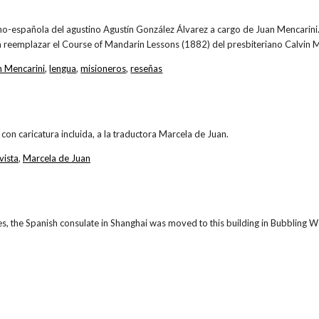
no-española del agustino Agustín González Álvarez a cargo de Juan Mencarini
a reemplazar el Course of Mandarin Lessons (1882) del presbiteriano Calvin
n Mencarini
,
lengua
,
misioneros
,
reseñas
con caricatura incluida, a la traductora Marcela de Juan.
vista
,
Marcela de Juan
s, the Spanish consulate in Shanghai was moved to this building in Bubbling W