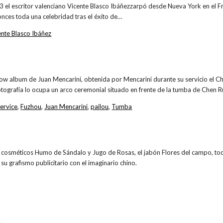
 el escritor valenciano Vicente Blasco Ibáñezzarpó desde Nueva York en el F
nces toda una celebridad tras el éxito de…
ente Blasco Ibáñez
how album de Juan Mencarini, obtenida por Mencarini durante su servicio el 
fotografía lo ocupa un arco ceremonial situado en frente de la tumba de Chen R
ervice
,
Fuzhou
,
Juan Mencarini
,
pailou
,
Tumba
os cosméticos Humo de Sándalo y Jugo de Rosas, el jabón Flores del campo, to
su grafismo publicitario con el imaginario chino.