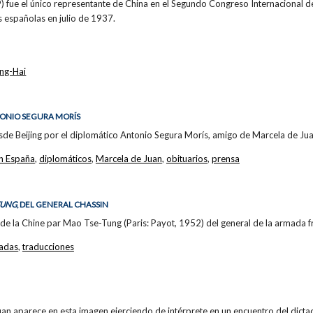
 fue el único representante de China en el Segundo Congreso Internacional de
s españolas en julio de 1937.
ing-Hai
TONIO SEGURA MORÍS
sde Beijing por el diplomático Antonio Segura Morís, amigo de Marcela de Jua
n España
,
diplomáticos
,
Marcela de Juan
,
obituarios
,
prensa
TUNG
, DEL GENERAL CHASSIN
de la Chine par Mao Tse-Tung (Paris: Payot, 1952) del general de la armada 
adas
,
traducciones
an aparece en esta imagen ejerciendo de intérprete en un encuentro del dicta