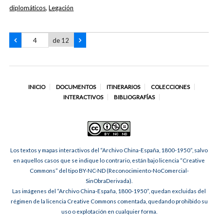
diplomáticos
,
Legación
de 12
INICIO
DOCUMENTOS
ITINERARIOS
COLECCIONES
INTERACTIVOS
BIBLIOGRAFÍAS
Los textos y mapas interactivos del “Archivo China-España, 1800-1950”, salvo
en aquellos casos que se indique lo contrario, están bajo licencia “Creative
Commons” del tipo BY-NC-ND (Reconocimiento-NoComercial-
SinObraDerivada).
Las imágenes del “Archivo China-España, 1800-1950”, quedan excluidas del
régimen de la licencia Creative Commons comentada, quedando prohibido su
uso o explotación en cualquier forma.