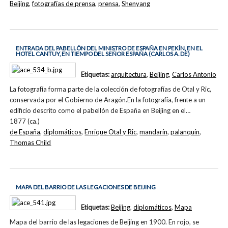
Beijing
,
fotografías de prensa
,
prensa
,
Shenyang
ENTRADA DEL PABELLÓN DEL MINISTRO DE ESPAÑA EN PEKÍN, EN EL
HOTEL CANTUY, EN TIEMPO DEL SEÑOR ESPAÑA (CARLOS A. DE)
Etiquetas:
arquitectura
,
Beijing
,
Carlos Antonio
La fotografía forma parte de la colección de fotografías de Otal y Ric,
conservada por el Gobierno de Aragón.En la fotografía, frente a un
edificio descrito como el pabellón de España en Beijing en el…
1877 (ca.)
de España
,
diplomáticos
,
Enrique Otal y Ric
,
mandarín
,
palanquín
,
Thomas Child
MAPA DEL BARRIO DE LAS LEGACIONES DE BEIJING
Etiquetas:
Beijing
,
diplomáticos
,
Mapa
Mapa del barrio de las legaciones de Beijing en 1900. En rojo, se