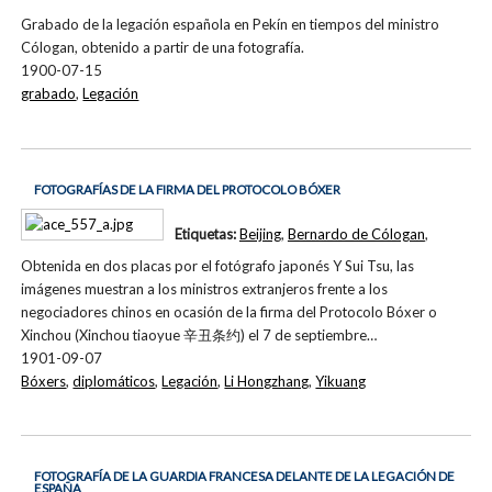
Grabado de la legación española en Pekín en tiempos del ministro
Cólogan, obtenido a partir de una fotografía.
1900-07-15
grabado
,
Legación
FOTOGRAFÍAS DE LA FIRMA DEL PROTOCOLO BÓXER
Etiquetas:
Beijing
,
Bernardo de Cólogan
,
Obtenida en dos placas por el fotógrafo japonés Y Sui Tsu, las
imágenes muestran a los ministros extranjeros frente a los
negociadores chinos en ocasión de la firma del Protocolo Bóxer o
Xinchou (Xinchou tiaoyue 辛丑条约) el 7 de septiembre…
1901-09-07
Bóxers
,
diplomáticos
,
Legación
,
Li Hongzhang
,
Yikuang
FOTOGRAFÍA DE LA GUARDIA FRANCESA DELANTE DE LA LEGACIÓN DE
ESPAÑA