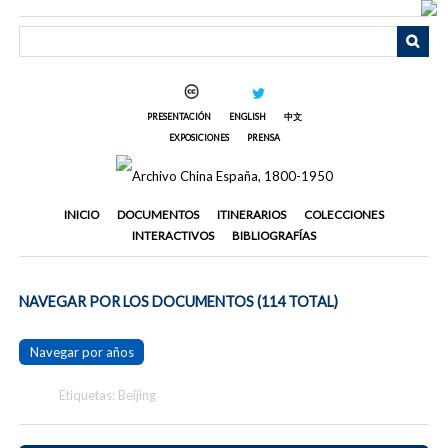
Saltar
al
contenido
principal
PRESENTACIÓN
ENGLISH
中文
EXPOSICIONES
PRENSA
INICIO
DOCUMENTOS
ITINERARIOS
COLECCIONES
INTERACTIVOS
BIBLIOGRAFÍAS
NAVEGAR POR LOS DOCUMENTOS (114 TOTAL)
Navegar por años
Etiquetas: Beijing