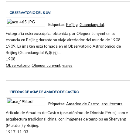
OBSERVATORIO DEL S. XVI
Etiquetas:
Beijing
,
Guanxiangdai
,
Fotografía estereoscópica obtenida por Oleguer Junyent en su
estancia en Beijing durante su viaje alrededor del mundo de 1908-
1909. La imagen está tomada en el Observatorio Astronómico de
Beijing (Guanxiangdai 观象台),…
1908
Observatorio
,
Oleguer Junyent
,
viajes
'PIEDRAS DE ASIA', DE AMADEO DE CASTRO
Etiquetas:
Amadeo de Castro
,
arquitectura
,
Artículo de Amadeo de Castro (pseudónimo de Dionisio Pérez) sobre
arquitectura tradicional china, con imágenes de templos en Shenyang
(Mukden) y Beijing.
1917-11-03