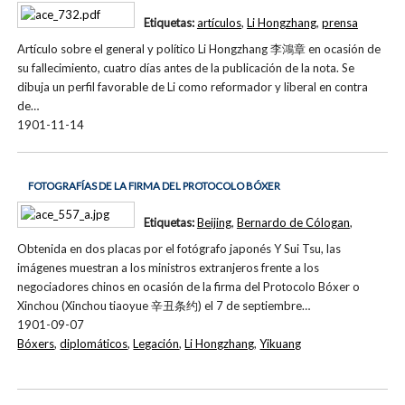
Etiquetas:
artículos
,
Li Hongzhang
,
prensa
Artículo sobre el general y político Li Hongzhang 李鴻章 en ocasión de
su fallecimiento, cuatro días antes de la publicación de la nota. Se
dibuja un perfil favorable de Li como reformador y liberal en contra
de…
1901-11-14
FOTOGRAFÍAS DE LA FIRMA DEL PROTOCOLO BÓXER
Etiquetas:
Beijing
,
Bernardo de Cólogan
,
Obtenida en dos placas por el fotógrafo japonés Y Sui Tsu, las
imágenes muestran a los ministros extranjeros frente a los
negociadores chinos en ocasión de la firma del Protocolo Bóxer o
Xinchou (Xinchou tiaoyue 辛丑条约) el 7 de septiembre…
1901-09-07
Bóxers
,
diplomáticos
,
Legación
,
Li Hongzhang
,
Yikuang