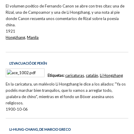
El volumen poético de Fernando Canon se abre con tres citas: una de
Rizal, una de Campoamor y una de Li Hongzhang, y una nota al pie
donde Canon recuenta unos comentarios de Rizal sobre la poesía
china.
1921
Hongzhang
,
Manila
L'EVACUACIÓ DE PEKÍN
Etiquetas:
caricaturas
,
catalán
,
Li Hongzhang
En la caricatura, un malévolo Li Hongzhang le dice a los aliados: "Ya os
podéis marchar bien tranquilos, que lo vamos a arreglar todo,
¡palabra de chino", mientras en el fondo un Bóxer asesina unos
religiosos.
1900-10-06
LI-HUNG-CHANG, DE MARCIO GRECO