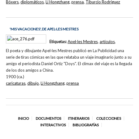
Bóxers
,
diplomáticos
,
Li Hongzhang
,
prensa
,
Tiburcio Rodríguez
'MIS VACACIONES', DE APEL·LES MESTRES
Etiquetas:
Apel·les Mestres
,
artículos
,
El poeta y dibujante Apel·les Mestres publicó en La Publicidad una
serie de tiras cómicas en las que relataba un viaje imaginario junto a su
amigo el periodista Daniel Ortiz "Doys". El clímax del viaje es la llegada
de los dos amigos a China.
1900 (ca.)
caricaturas
,
dibujo
,
Li Hongzhang
,
prensa
INICIO
DOCUMENTOS
ITINERARIOS
COLECCIONES
INTERACTIVOS
BIBLIOGRAFÍAS