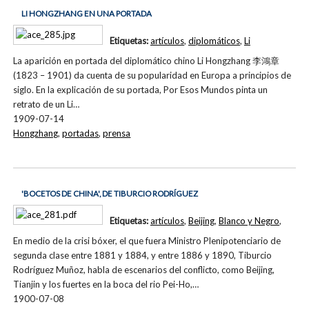
LI HONGZHANG EN UNA PORTADA
Etiquetas:
artículos
,
diplomáticos
,
Li
La aparición en portada del diplomático chino Li Hongzhang 李鴻章
(1823 – 1901) da cuenta de su popularidad en Europa a principios de
siglo. En la explicación de su portada, Por Esos Mundos pinta un
retrato de un Li…
1909-07-14
Hongzhang
,
portadas
,
prensa
'BOCETOS DE CHINA', DE TIBURCIO RODRÍGUEZ
Etiquetas:
artículos
,
Beijing
,
Blanco y Negro
,
En medio de la crisi bóxer, el que fuera Ministro Plenipotenciario de
segunda clase entre 1881 y 1884, y entre 1886 y 1890, Tiburcio
Rodríguez Muñoz, habla de escenarios del conflicto, como Beijing,
Tianjin y los fuertes en la boca del rio Pei-Ho,…
1900-07-08