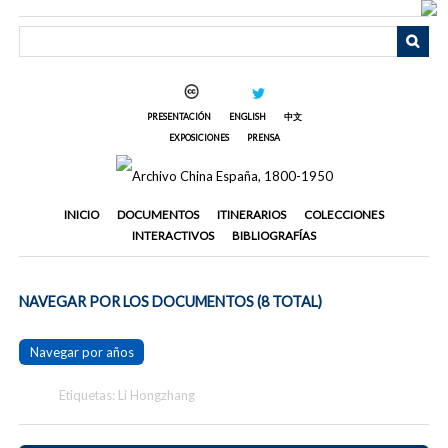
Saltar
al
contenido
principal
PRESENTACIÓN
ENGLISH
中文
EXPOSICIONES
PRENSA
INICIO
DOCUMENTOS
ITINERARIOS
COLECCIONES
INTERACTIVOS
BIBLIOGRAFÍAS
NAVEGAR POR LOS DOCUMENTOS (8 TOTAL)
Navegar por años
Etiquetas: Li Hongzhang