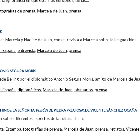
 la ignorancia en que están los europeos, de las…
otografías de prensa
,
Marcela de Juan
,
prensa
Z
s Marcela y Nadine de Juan, con entrevista a Marcela sobre la lengua china.
n España
,
entrevista
,
Marcela de Juan
,
prensa
TONIO SEGURA MORÍS
sde Beijing por el diplomático Antonio Segura Morís, amigo de Marcela de Jua
n España
,
diplomáticos
,
Marcela de Juan
,
obituarios
,
prensa
HINOS. LA SEÑORITA
VISIÓN
DE PIEDRA PRECIOSA', DE VICENTE SÁNCHEZ OCAÑA
n sobre diferentes aspectos de la cultura china.
sta
,
Estampa
,
fotografías de prensa
,
Marcela de Juan
,
prensa
,
retratos
,
Vicente