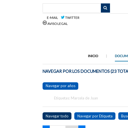
Saltar
al
contenido
E-MAIL
TWITTER
principal
AVISO LEGAL
INICIO
DOCUM
NAVEGAR POR LOS DOCUMENTOS (23 TOTA
Navegar por años
Etiquetas: Marcela de Juan
Navegar todo
Navegar por Etiqueta
Bus