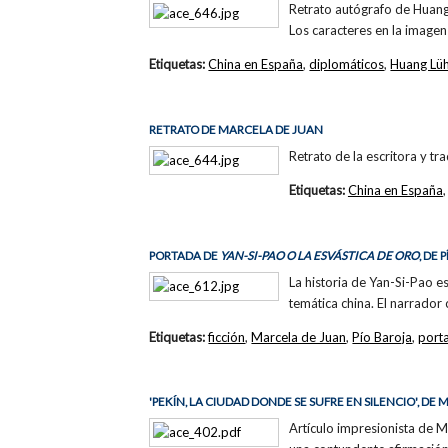
Retrato autógrafo de Huang
Los caracteres en la imagen
Etiquetas:
China en España
,
diplomáticos
,
Huang Lü
RETRATO DE MARCELA DE JUAN
Retrato de la escritora y t
Etiquetas:
China en España
PORTADA DE
YAN-SI-PAO O LA ESVÁSTICA DE ORO
, DE
La historia de Yan-Si-Pao e
temática china. El narrado
Etiquetas:
ficción
,
Marcela de Juan
,
Pío Baroja
,
port
'PEKÍN, LA CIUDAD DONDE SE SUFRE EN SILENCIO', DE
Artículo impresionista de M