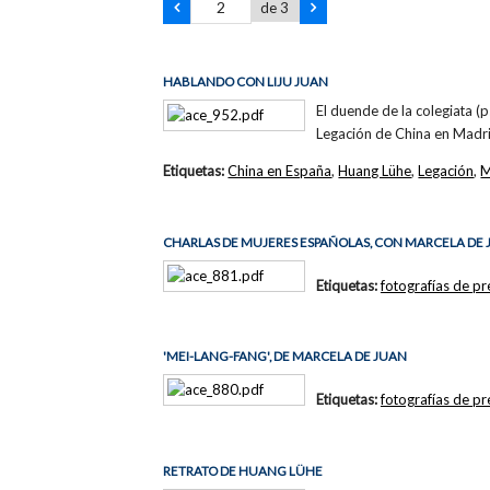
de 3
HABLANDO CON LIJU JUAN
El duende de la colegiata 
Legación de China en Madri
Etiquetas:
China en España
,
Huang Lühe
,
Legación
,
M
CHARLAS DE MUJERES ESPAÑOLAS, CON MARCELA DE
Etiquetas:
fotografías de p
'MEI-LANG-FANG', DE MARCELA DE JUAN
Etiquetas:
fotografías de p
RETRATO DE HUANG LÜHE