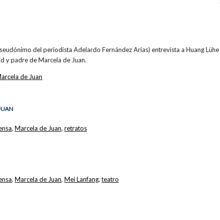
(pseudónimo del periodista Adelardo Fernández Arias) entrevista a Huang Lüh
d y padre de Marcela de Juan.
arcela de Juan
 JUAN
rensa
,
Marcela de Juan
,
retratos
rensa
,
Marcela de Juan
,
Mei Lanfang
,
teatro