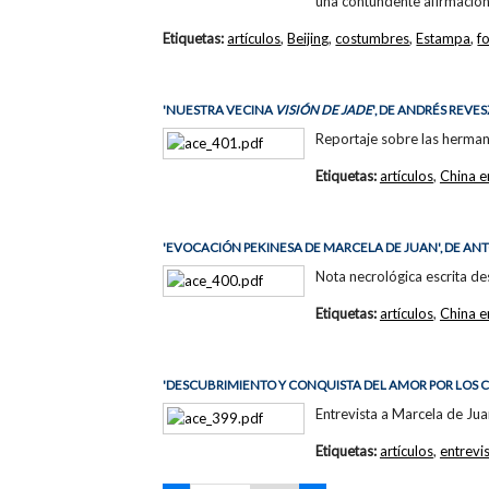
una contundente afirmación:
Etiquetas:
artículos
,
Beijing
,
costumbres
,
Estampa
,
f
'NUESTRA VECINA
VISIÓN DE JADE
', DE ANDRÉS REVES
Reportaje sobre las hermana
Etiquetas:
artículos
,
China e
'EVOCACIÓN PEKINESA DE MARCELA DE JUAN', DE AN
Nota necrológica escrita de
Etiquetas:
artículos
,
China e
'DESCUBRIMIENTO Y CONQUISTA DEL AMOR POR LOS C
Entrevista a Marcela de Jua
Etiquetas:
artículos
,
entrevi