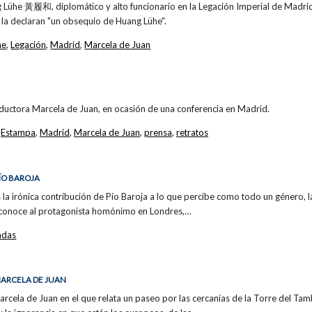
 Lühe 黃履和, diplomático y alto funcionario en la Legación Imperial de Madri
 la declaran "un obsequio de Huang Lühe".
he
,
Legación
,
Madrid
,
Marcela de Juan
raductora Marcela de Juan, en ocasión de una conferencia en Madrid.
,
Estampa
,
Madrid
,
Marcela de Juan
,
prensa
,
retratos
 PÍO BAROJA
s la irónica contribución de Pío Baroja a lo que percibe como todo un género, l
r conoce al protagonista homónimo en Londres,…
adas
 MARCELA DE JUAN
arcela de Juan en el que relata un paseo por las cercanías de la Torre del Tam