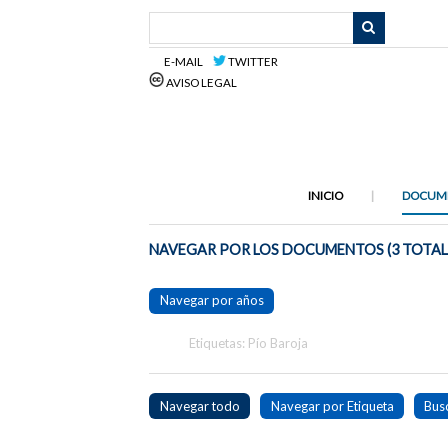
Saltar
al
contenido
E-MAIL
TWITTER
principal
AVISO LEGAL
INICIO
DOCUM
NAVEGAR POR LOS DOCUMENTOS (3 TOTAL
Navegar por años
Etiquetas: Pío Baroja
Navegar todo
Navegar por Etiqueta
Bus