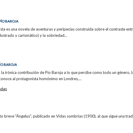
 PÍO BAROJA
ista es una novela de aventuras y peripecias construída sobre el contraste entre
ilustrado y carismático) y la sobriedad…
 PÍO BAROJA
s la irónica contribución de Pío Baroja a lo que percibe como todo un género, l
r conoce al protagonista homónimo en Londres,…
adas
ato breve "Ángelus", publicado en Vidas sombrías (1900), al que sigue una trad