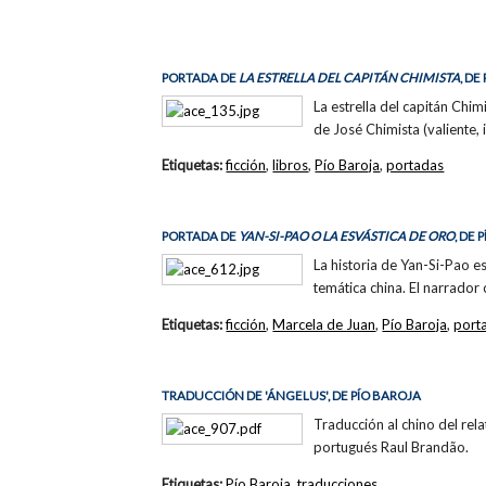
PORTADA DE
LA ESTRELLA DEL CAPITÁN CHIMISTA
, DE
La estrella del capitán Chim
de José Chimista (valiente, 
Etiquetas:
ficción
,
libros
,
Pío Baroja
,
portadas
PORTADA DE
YAN-SI-PAO O LA ESVÁSTICA DE ORO
, DE
La historia de Yan-Si-Pao e
temática china. El narrado
Etiquetas:
ficción
,
Marcela de Juan
,
Pío Baroja
,
port
TRADUCCIÓN DE 'ÁNGELUS', DE PÍO BAROJA
Traducción al chino del rel
portugués Raul Brandão.
Etiquetas:
Pío Baroja
,
traducciones