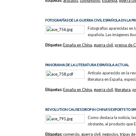
Etiquetas:
artículos
,
comunismo
,
Estampa
,
guerra civ
FOTOGRAFÍAS DE LA GUERRA CIVIL ESPAÑOLA EN LA 
Fotografías aparecidas en 
española. Las imágenes ilust
Etiquetas:
España en China
,
guerra civil
,
prensa de C
PANORAMA DE LA LITERATURA ESPAÑOLA ACTUAL
Artículo aparecido en la r
literatura en España, especi
Etiquetas:
España en China
,
guerra civil
,
literatura
,
p
REVOLUTION CAUSES DROP IN CHINA'S EXPORTS TO SP
Como destaca la noticia, la
obstante, al producto que E
Etiquetas:
comercio
,
guerra civil
,
negocios
,
tripas d