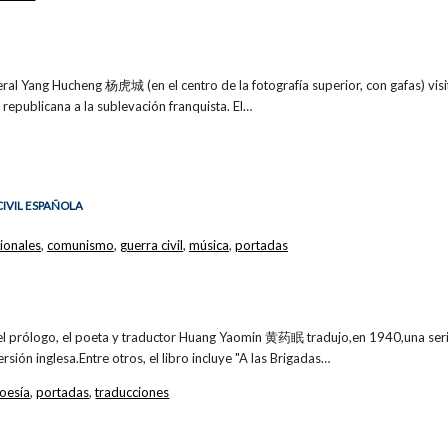
eral Yang Hucheng 杨虎城 (en el centro de la fotografía superior, con gafas) vi
 republicana a la sublevación franquista. El…
CIVIL ESPAÑOLA
ionales
,
comunismo
,
guerra civil
,
música
,
portadas
el prólogo, el poeta y traductor Huang Yaomin 黄药眠 tradujo,en 1940,una ser
rsión inglesa.Entre otros, el libro incluye "A las Brigadas…
oesía
,
portadas
,
traducciones