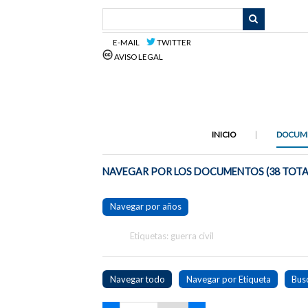
Saltar
al
contenido
E-MAIL
TWITTER
principal
AVISO LEGAL
INICIO
DOCUM
NAVEGAR POR LOS DOCUMENTOS (38 TOTA
Navegar por años
Etiquetas: guerra civil
Navegar todo
Navegar por Etiqueta
Bus