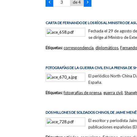
de 4
CARTA DE FERNANDO DE LOS RÍOS AL MINISTRO DE AS
Fechada el 29 de agosto de
se dirige al Ministro de Ex
Etiquetas:
correspondencia
,
diplomáticos
,
Fernando
FOTOGRAFÍAS DE LA GUERRA CIVIL EN LA PRENSA DE 
El periódico North-China Da
España.
Etiquetas:
fotografías de prensa
,
guerra civil
,
Shangh
DOS MILLONES DE SOLDADOS CHINOS, DE JAIME MEN
El escritor y periodista Ja
publicaciones españolas (El