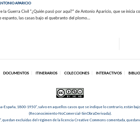
 ANTONIO APARICIO
la Guerra Civil "¿Quién pasó por aquí?" de Antonio Aparicio, que se inicia co
e espanto, las casas bajo el quebranto del plomo…
DOCUMENTOS
ITINERARIOS
COLECCIONES
INTERACTIVOS
BIBLI
na-España, 1800-1950”, salvo en aquellos casos que se indique lo contrario, están ba
(Reconocimiento-NoComercial-SinObraDerivada).
, quedan excluidas del régimen de la licencia Creative Commons comentada, quedando