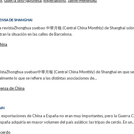
il
,
Guerra sino-japonesa
,
imperialismo
,
Jaime Menéndez
PRENSA DE SHANGHAI
la revistaZhonghua yuebao 中華月報 (Central China Monthly) de Shanghai sobre e
ran la situación en las calles de Barcelona.
hina
evistaZhonghua yuebao中華月報 (Central China Monthly) de Shanghai en que se an
almente lo que se refiere a las distintas asociaciones de…
rensa de China
AIN
s exportaciones de China a España no eran muy importantes, pero la Guerra Civ
spaña adquiría en mayor volumen del país asiático: las tripas de cerdo. En un
e cerdo