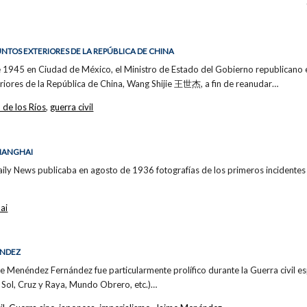
UNTOS EXTERIORES DE LA REPÚBLICA DE CHINA
 1945 en Ciudad de México, el Ministro de Estado del Gobierno republicano en
teriores de la República de China, Wang Shijie 王世杰, a fin de reanudar…
 de los Ríos
,
guerra civil
SHANGHAI
ily News publicaba en agosto de 1936 fotografías de los primeros incidentes t
ai
ÉNDEZ
ime Menéndez Fernández fue particularmente prolífico durante la Guerra civil es
 Sol, Cruz y Raya, Mundo Obrero, etc.)…