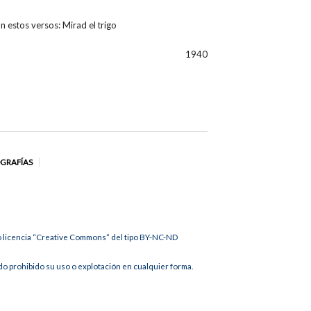
n estos versos: Mirad el trigo
1940
OGRAFÍAS
jo licencia “Creative Commons” del tipo BY-NC-ND
 prohibido su uso o explotación en cualquier forma.