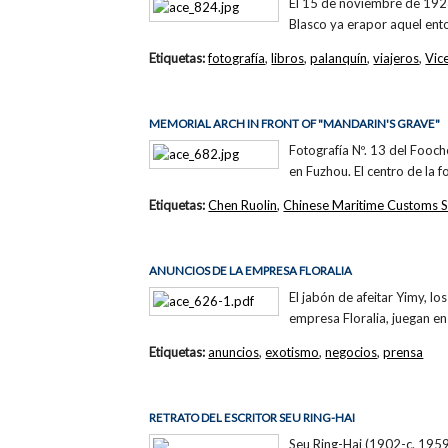
El 15 de noviembre de 1923
Blasco ya erapor aquel ento
Etiquetas:
fotografía
,
libros
,
palanquín
,
viajeros
,
Vic
MEMORIAL ARCH IN FRONT OF "MANDARIN'S GRAVE"
Fotografía Nº. 13 del Fooc
en Fuzhou. El centro de la 
Etiquetas:
Chen Ruolin
,
Chinese Maritime Customs S
ANUNCIOS DE LA EMPRESA FLORALIA
El jabón de afeitar Yimy, l
empresa Floralia, juegan en 
Etiquetas:
anuncios
,
exotismo
,
negocios
,
prensa
RETRATO DEL ESCRITOR SEU RING-HAI
Seu Ring-Hai (1902-c. 1959)