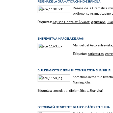
RESEÑA DE LA GRAMÁTICA CHINO-ESPAÑOLA
Reseña de la Gramática chi
prólogo, su gramáticavino 
Etiquetas:
Agustín González Álvarez
,
Agustinos
,
Jua
ENTREVISTA A MARCELA DE JUAN
Manuel del Arco entrevista, 
Etiquetas:
caricaturas
,
entre
BUILDING OF THE SPANISH CONSULATE IN SHANGHAI
Sometime in the mid twentie
Nanjing Xilu.
Etiquetas:
consulado
,
diplomáticos
,
Shanghai
FOTOGRAFÍA DE VICENTE BLASCO IBÁÑEZ EN CHINA