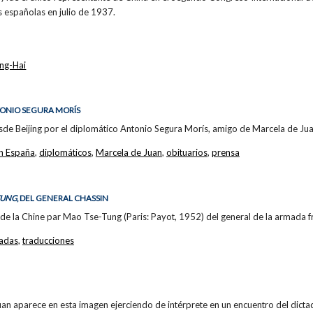
s españolas en julio de 1937.
ing-Hai
TONIO SEGURA MORÍS
sde Beijing por el diplomático Antonio Segura Morís, amigo de Marcela de Jua
n España
,
diplomáticos
,
Marcela de Juan
,
obituarios
,
prensa
TUNG
, DEL GENERAL CHASSIN
de la Chine par Mao Tse-Tung (Paris: Payot, 1952) del general de la armada 
adas
,
traducciones
an aparece en esta imagen ejerciendo de intérprete en un encuentro del dicta