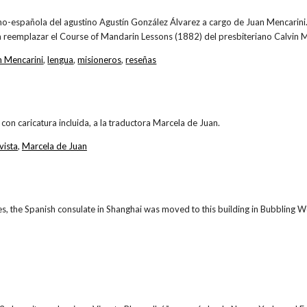
no-española del agustino Agustín González Álvarez a cargo de Juan Mencarini
a reemplazar el Course of Mandarin Lessons (1882) del presbiteriano Calvin
n Mencarini
,
lengua
,
misioneros
,
reseñas
con caricatura incluida, a la traductora Marcela de Juan.
vista
,
Marcela de Juan
s, the Spanish consulate in Shanghai was moved to this building in Bubbling W