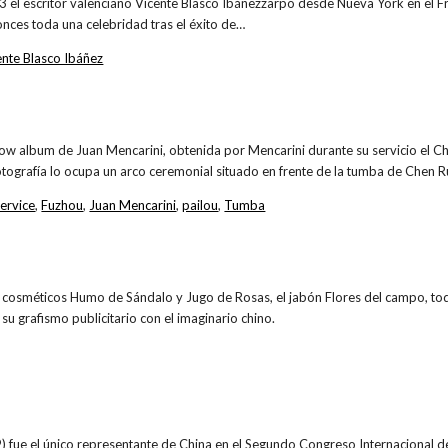
 el escritor valenciano Vicente Blasco Ibáñezzarpó desde Nueva York en el F
nces toda una celebridad tras el éxito de…
ente Blasco Ibáñez
how album de Juan Mencarini, obtenida por Mencarini durante su servicio el 
fotografía lo ocupa un arco ceremonial situado en frente de la tumba de Chen R
ervice
,
Fuzhou
,
Juan Mencarini
,
pailou
,
Tumba
os cosméticos Humo de Sándalo y Jugo de Rosas, el jabón Flores del campo, to
su grafismo publicitario con el imaginario chino.
 fue el único representante de China en el Segundo Congreso Internacional de