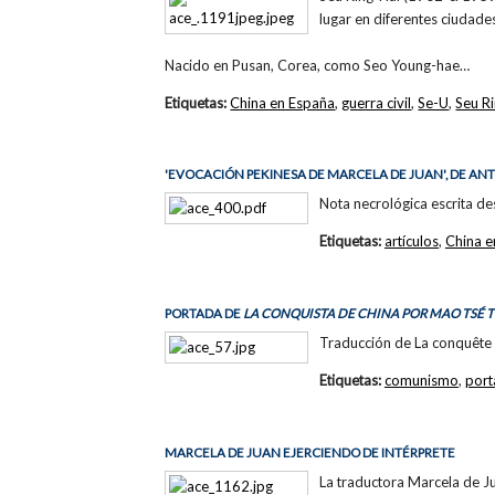
lugar en diferentes ciudade
Nacido en Pusan, Corea, como Seo Young-hae…
Etiquetas:
China en España
,
guerra civil
,
Se-U
,
Seu R
'EVOCACIÓN PEKINESA DE MARCELA DE JUAN', DE AN
Nota necrológica escrita de
Etiquetas:
artículos
,
China e
PORTADA DE
LA CONQUISTA DE CHINA POR MAO TSÉ 
Traducción de La conquête 
Etiquetas:
comunismo
,
port
MARCELA DE JUAN EJERCIENDO DE INTÉRPRETE
La traductora Marcela de Ju