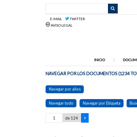
Saltar
al
contenido
E-MAIL
TWITTER
principal
AVISO LEGAL
INICIO
DOCUM
NAVEGAR POR LOS DOCUMENTOS (1234 TO
Navegar por años
Navegar todo
Navegar por Etiqueta
Bus
de 124