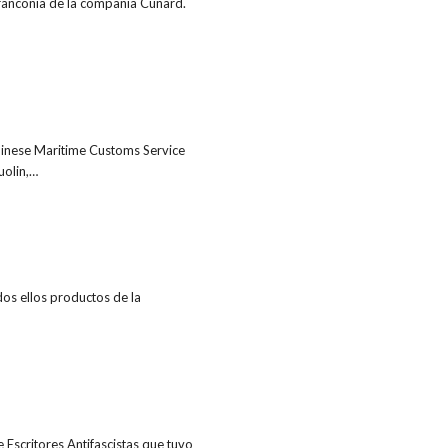
ranconia de la compañía Cunard.
Chinese Maritime Customs Service
uolin,…
dos ellos productos de la
 Escritores Antifascistas que tuvo