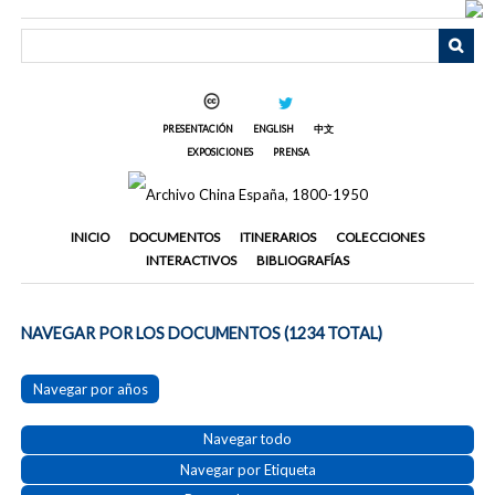
Saltar
al
contenido
principal
PRESENTACIÓN
ENGLISH
中文
EXPOSICIONES
PRENSA
INICIO
DOCUMENTOS
ITINERARIOS
COLECCIONES
INTERACTIVOS
BIBLIOGRAFÍAS
NAVEGAR POR LOS DOCUMENTOS (1234 TOTAL)
Navegar por años
Navegar todo
Navegar por Etiqueta