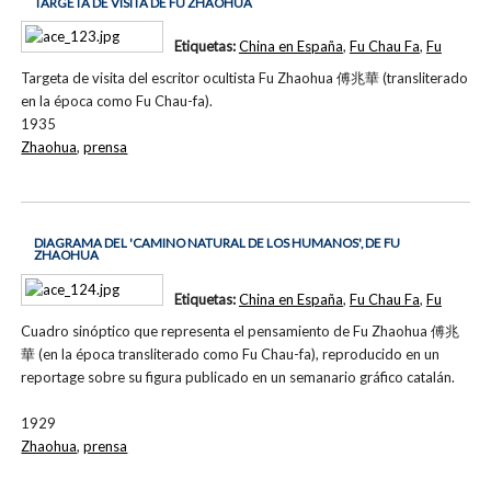
TARGETA DE VISITA DE FU ZHAOHUA
Etiquetas:
China en España
,
Fu Chau Fa
,
Fu
Targeta de visita del escritor ocultista Fu Zhaohua 傅兆華 (transliterado
en la época como Fu Chau-fa).
1935
Zhaohua
,
prensa
DIAGRAMA DEL 'CAMINO NATURAL DE LOS HUMANOS', DE FU
ZHAOHUA
Etiquetas:
China en España
,
Fu Chau Fa
,
Fu
Cuadro sinóptico que representa el pensamiento de Fu Zhaohua 傅兆
華 (en la época transliterado como Fu Chau-fa), reproducido en un
reportage sobre su figura publicado en un semanario gráfico catalán.
1929
Zhaohua
,
prensa