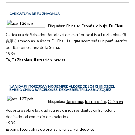
CARICATURA DE FU ZHAOHUA
Etiquetas:
China en España
,
dibujo
,
Fu Chau
Caricatura de Salvador Bartolozzi del escritor ocultista Fu Zhaohua 傅
兆華 (llamado en la época Fu Chau-fa), que acompaña un perfil escrito
por Ramón Gómez de la Serna.
1935
Fa
,
Fu Zhaohua
,
ilustración
,
prensa
'LA VIDA PINTORESCA Y NO SIEMPRE ALEGRE DE LOS CHINOS DEL
BARRIO CHINO BARCELONÉS', DE GABRIEL TRILLAS BLÁZQUEZ
Etiquetas:
Barcelona
,
barrio chino
,
China en
Reportaje sobre los ciudadanos chinos residentes en Barcelona
dedicados al comercio de abalorios.
1935
España
,
fotografías de prensa
,
prensa
,
vendedores