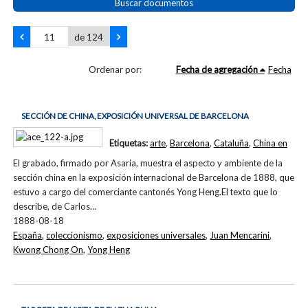
Buscar documentos
de 124
Ordenar por:
Fecha de agregación
Fecha
SECCIÓN DE CHINA, EXPOSICIÓN UNIVERSAL DE BARCELONA
Etiquetas:
arte
,
Barcelona
,
Cataluña
,
China en
El grabado, firmado por Asaria, muestra el aspecto y ambiente de la
sección china en la exposición internacional de Barcelona de 1888, que
estuvo a cargo del comerciante cantonés Yong Heng.El texto que lo
describe, de Carlos…
1888-08-18
España
,
coleccionismo
,
exposiciones universales
,
Juan Mencarini
,
Kwong Chong On
,
Yong Heng