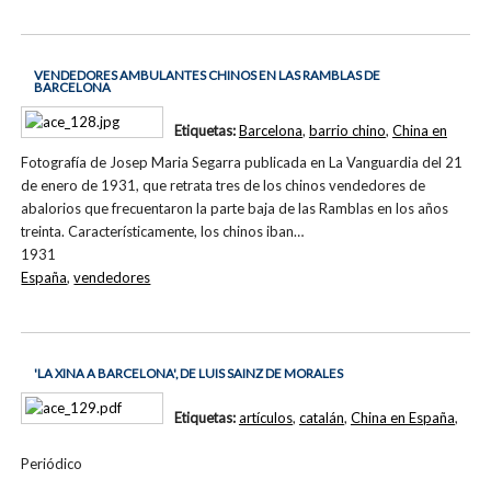
VENDEDORES AMBULANTES CHINOS EN LAS RAMBLAS DE
BARCELONA
Etiquetas:
Barcelona
,
barrio chino
,
China en
Fotografía de Josep Maria Segarra publicada en La Vanguardia del 21
de enero de 1931, que retrata tres de los chinos vendedores de
abalorios que frecuentaron la parte baja de las Ramblas en los años
treinta. Característicamente, los chinos iban…
1931
España
,
vendedores
'LA XINA A BARCELONA', DE LUIS SAINZ DE MORALES
Etiquetas:
artículos
,
catalán
,
China en España
,
Periódico