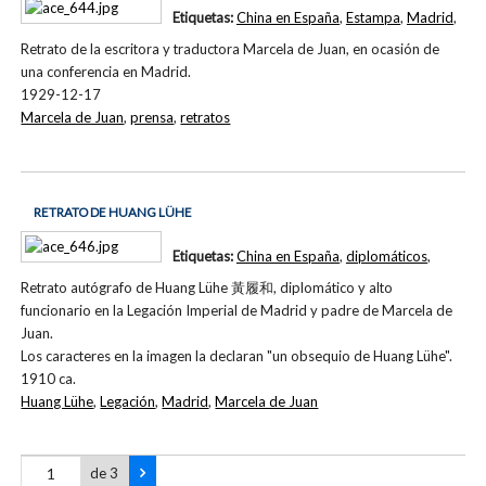
Etiquetas:
China en España
,
Estampa
,
Madrid
,
Retrato de la escritora y traductora Marcela de Juan, en ocasión de
una conferencia en Madrid.
1929-12-17
Marcela de Juan
,
prensa
,
retratos
RETRATO DE HUANG LÜHE
Etiquetas:
China en España
,
diplomáticos
,
Retrato autógrafo de Huang Lühe 黃履和, diplomático y alto
funcionario en la Legación Imperial de Madrid y padre de Marcela de
Juan.
Los caracteres en la imagen la declaran "un obsequio de Huang Lühe".
1910 ca.
Huang Lühe
,
Legación
,
Madrid
,
Marcela de Juan
de 3