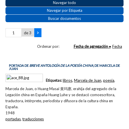
Navegar todo
Navegar por Etiqueta
Buscar documentos
de 3
Ordenar por:
Fecha de agregación
Fecha
PORTADA DE
BREVE ANTOLOGÍA DE LA POESÍA CHINA
, DE MARCELA DE
JUAN
Etiquetas:
libros
,
Marcela de Juan
,
poesía
,
Marcela de Juan, o Huang Masai 黄玛赛, erahija del agregado de la
Legación china en España Huang Luhe y se destacó comoescritora,
traductora, intérprete, periodista y difusora de la cultura china en
España.
1948
portadas
,
traducciones