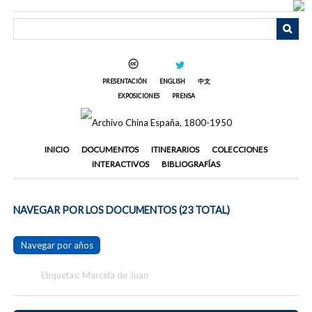
Saltar
al
contenido
principal
PRESENTACIÓN
ENGLISH
中文
EXPOSICIONES
PRENSA
INICIO
DOCUMENTOS
ITINERARIOS
COLECCIONES
INTERACTIVOS
BIBLIOGRAFÍAS
NAVEGAR POR LOS DOCUMENTOS (23 TOTAL)
Navegar por años
Etiquetas: Marcela de Juan