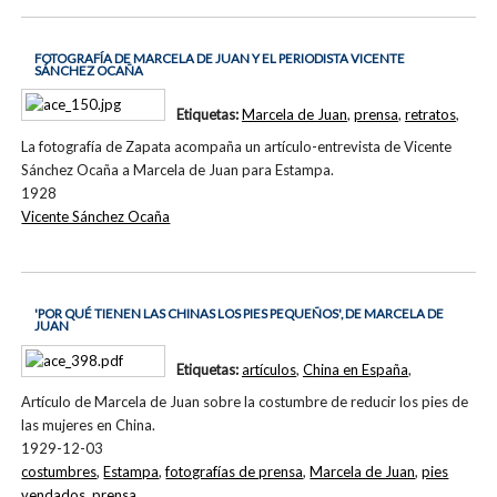
FOTOGRAFÍA DE MARCELA DE JUAN Y EL PERIODISTA VICENTE
SÁNCHEZ OCAÑA
Etiquetas:
Marcela de Juan
,
prensa
,
retratos
,
La fotografía de Zapata acompaña un artículo-entrevista de Vicente
Sánchez Ocaña a Marcela de Juan para Estampa.
1928
Vicente Sánchez Ocaña
'POR QUÉ TIENEN LAS CHINAS LOS PIES PEQUEÑOS', DE MARCELA DE
JUAN
Etiquetas:
artículos
,
China en España
,
Artículo de Marcela de Juan sobre la costumbre de reducir los pies de
las mujeres en China.
1929-12-03
costumbres
,
Estampa
,
fotografías de prensa
,
Marcela de Juan
,
pies
vendados
,
prensa