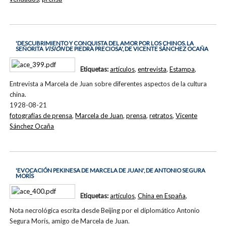
'DESCUBRIMIENTO Y CONQUISTA DEL AMOR POR LOS CHINOS. LA
SEÑORITA
VISIÓN
DE PIEDRA PRECIOSA', DE VICENTE SÁNCHEZ OCAÑA
Etiquetas:
artículos
,
entrevista
,
Estampa
,
Entrevista a Marcela de Juan sobre diferentes aspectos de la cultura
china.
1928-08-21
fotografías de prensa
,
Marcela de Juan
,
prensa
,
retratos
,
Vicente
Sánchez Ocaña
'EVOCACIÓN PEKINESA DE MARCELA DE JUAN', DE ANTONIO SEGURA
MORÍS
Etiquetas:
artículos
,
China en España
,
Nota necrológica escrita desde Beijing por el diplomático Antonio
Segura Morís, amigo de Marcela de Juan.