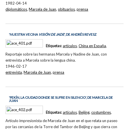
1982-04-14
diplomáticos
,
Marcela de Juan
,
obituarios
,
prensa
'NUESTRA VECINA
VISIÓN DE JADE
', DE ANDRÉS REVESZ
Etiquetas:
artículos
,
China en España
,
Reportaje sobre las hermanas Marcela y Nadine de Juan, con
entrevista a Marcela sobre la lengua china.
1946-02-17
entrevista
,
Marcela de Juan
,
prensa
'PEKÍN, LA CIUDAD DONDE SE SUFRE EN SILENCIO', DE MARCELA DE
JUAN
Etiquetas:
artículos
,
Beijing
,
costumbres
,
Artículo impresionista de Marcela de Juan en el que relata un paseo
por las cercanías de la Torre del Tambor de Beijing y que cierra con