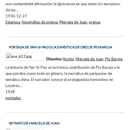
una contundente afirmación: la ignorancia en que están los europeos,
de las…
1930-12-27
Estampa
,
fotografías de prensa
,
Marcela de Juan
,
prensa
PORTADA DE
YAN-SI-PAO O LA ESVÁSTICA DE ORO
, DE PÍO BAROJA
Etiquetas:
ficción
,
Marcela de Juan
,
Pío Baroja
,
La historia de Yan-Si-Pao es la irónica contribución de Pío Baroja a lo
que percibe como todo un género, la narrativa de peripecias de
temática china. El narrador conoce al protagonista homónimo en
Londres,…
1928
portadas
RETRATO DE MARCELA DE JUAN