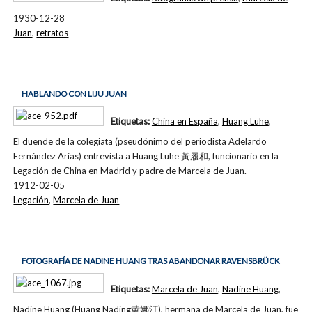
1930-12-28
Juan
,
retratos
HABLANDO CON LIJU JUAN
Etiquetas:
China en España
,
Huang Lühe
,
El duende de la colegiata (pseudónimo del periodista Adelardo
Fernández Arias) entrevista a Huang Lühe 黃履和, funcionario en la
Legación de China en Madrid y padre de Marcela de Juan.
1912-02-05
Legación
,
Marcela de Juan
FOTOGRAFÍA DE NADINE HUANG TRAS ABANDONAR RAVENSBRÜCK
Etiquetas:
Marcela de Juan
,
Nadine Huang
,
Nadine Huang (Huang Nading黄娜汀), hermana de Marcela de Juan, fue