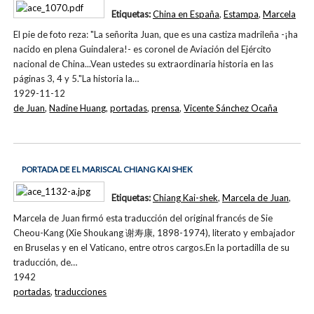
Etiquetas:
China en España
,
Estampa
,
Marcela
El pie de foto reza: "La señorita Juan, que es una castiza madrileña -¡ha
nacido en plena Guindalera!- es coronel de Aviación del Ejército
nacional de China...Vean ustedes su extraordinaria historia en las
páginas 3, 4 y 5."La historia la…
1929-11-12
de Juan
,
Nadine Huang
,
portadas
,
prensa
,
Vicente Sánchez Ocaña
PORTADA DE EL MARISCAL CHIANG KAI SHEK
Etiquetas:
Chiang Kai-shek
,
Marcela de Juan
,
Marcela de Juan firmó esta traducción del original francés de Sie
Cheou-Kang (Xie Shoukang 谢寿康, 1898-1974), literato y embajador
en Bruselas y en el Vaticano, entre otros cargos.En la portadilla de su
traducción, de…
1942
portadas
,
traducciones