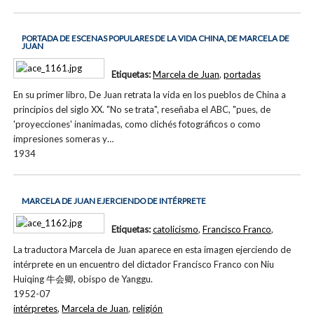
PORTADA DE ESCENAS POPULARES DE LA VIDA CHINA, DE MARCELA DE
JUAN
Etiquetas:
Marcela de Juan
,
portadas
En su primer libro, De Juan retrata la vida en los pueblos de China a
principios del siglo XX. "No se trata", reseñaba el ABC, "pues, de
'proyecciones' inanimadas, como clichés fotográficos o como
impresiones someras y…
1934
MARCELA DE JUAN EJERCIENDO DE INTÉRPRETE
Etiquetas:
catolicismo
,
Francisco Franco
,
La traductora Marcela de Juan aparece en esta imagen ejerciendo de
intérprete en un encuentro del dictador Francisco Franco con Niu
Huiqing 牛会卿, obispo de Yanggu.
1952-07
intérpretes
,
Marcela de Juan
,
religión