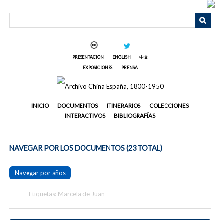
Saltar
al
contenido
principal
PRESENTACIÓN
ENGLISH
中文
EXPOSICIONES
PRENSA
INICIO
DOCUMENTOS
ITINERARIOS
COLECCIONES
INTERACTIVOS
BIBLIOGRAFÍAS
NAVEGAR POR LOS DOCUMENTOS (23 TOTAL)
Navegar por años
Etiquetas: Marcela de Juan